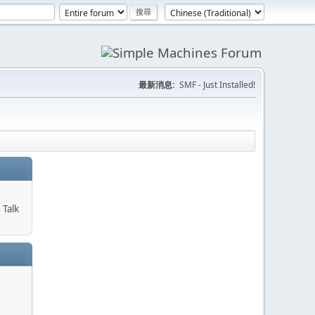
最新消息:
SMF - Just Installed!
alk