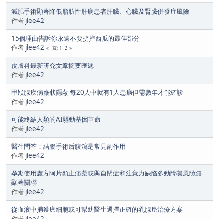
減肥手術顯著降低脂肪性肝病患者肝臟、心臟及腎臟併發症風險
作者
jlee42
15個理由告訴你永遠不要扔掉西瓜的最佳部分
作者
jlee42
1
2
頁
皮膚科最新研究文章摘要匯總
作者
jlee42
甲狀腺疾病癥狀隱蔽 每20人中就有1人患病但需數年才能確診
作者
jlee42
可能終結人類的AI驅動基因革命
作者
jlee42
醫生問答：結腸手術后腹瀉是常見副作用
作者
jlee42
孕期使用處方阿片類止痛藥或與自閉症和注意力缺陷多動障礙風險無
顯著關聯
作者
jlee42
從血液中捕獲癌細胞或可幫助醫生選擇正確的乳腺癌治療方案
作者
jlee42