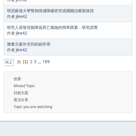
明尼蘇達大學雙相情感障礙研究或開闢治療新路徑
作者
jlee42
研究人員發現能降低死亡風險的簡單因素：研究證實
作者
jlee42
微量元素补充剂的副作用
作者
jlee42
2
3
...
189
頁
1
向上
投票
Moved Topic
封鎖主題
置頂文章
Topic you are watching