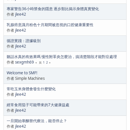
專家警告36小時禁食的隱患 逐步類比揭示身體真實變化
作者
jlee42
乳腺癌意識月粉色十月期間被忽視的口腔健康重要性
作者
jlee42
循證實踐：證據級別
作者
jlee42
聽話水真的有效果嗎 慢性附睪炎怎麼治，搞清楚階段才能對症處理
作者
sexgmh69
1
2
頁
Welcome to SMF!
作者 Simple Machines
常吃玉米身體會發生什麼變化
作者
jlee42
經常食用茄子可能帶來的7大健康益處
作者
jlee42
一旦開始睾酮替代療法，能否停止？
作者
jlee42