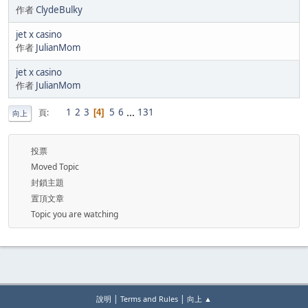
作者
ClydeBulky
jet x casino
作者
JulianMom
jet x casino
作者
JulianMom
1
2
3
5
6
...
131
頁
4
向上
投票
Moved Topic
封鎖主題
置頂文章
Topic you are watching
|
|
說明
Terms and Rules
向上 ▲