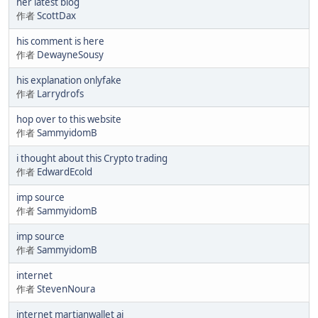
her latest blog
作者
ScottDax
his comment is here
作者
DewayneSousy
his explanation onlyfake
作者
Larrydrofs
hop over to this website
作者
SammyidomB
i thought about this Crypto trading
作者
EdwardEcold
imp source
作者
SammyidomB
imp source
作者
SammyidomB
internet
作者
StevenNoura
internet martianwallet ai