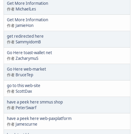
Get More Information
作者
MichaelLes
Get More Information
作者
JamieHon
get redirected here
作者
SammyidomB
Go Here toast-wallet net
作者
ZacharymuS
Go Here web-market
作者
BruceTep
go to this web-site
作者
ScottDax
have a peek here smmus shop
作者
PeterSwarf
have a peek here web-paxplatform
作者
Jamescurne