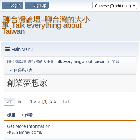
Log in
Sign up
聊台灣論壇–聊台灣的大小
事 Talk everything about
Taiwan
Main Menu
聊台灣論壇–聊台灣的大小事 Talk everything about Taiwan
閒聊
►
創業夢想家
►
創業夢想家
1
2
3
5
6
...
131
頁
4
向下
標題
/
作者
Get More Information
作者
SammyidomB