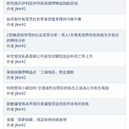
研究揭示伊利諾伊州疾病攜帶蜱蟲熱點區域
作者
jlee42
如何製作無需烹飪的零食拼盤來獲得均衡午餐
作者
jlee42
2型糖尿病管理的社会背景分析：黑人/非裔美国男性疾病相关并发症
的网络分析
作者
jlee42
研究發現私募股權公司接管后醫院急診科死亡率上升
作者
jlee42
萊姆病攜帶蜱蟲在「三城地區」附近擴散
作者
jlee42
特朗普與小羅伯特·甘迺迪對自閉症的執念正成為公共衛生風險
作者
jlee42
新數據發佈為早期兒童腦發育提供前所未有的視角
作者
jlee42
美國「噩夢細菌」感染病例持續激增
作者
jlee42