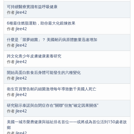
可持續醫療實踐有益呼吸健康
作者
jlee42
6種最佳燃脂運動，助你最大化鍛煉效果
作者
jlee42
什麼是「噩夢細菌」？ 美國耐葯病原體數量迅速增加
作者
jlee42
跨文化青少年皮膚健康素養研究
作者
jlee42
開始高蛋白飲食后身體可能發生的六種變化
作者
jlee42
衛生官員警告耐葯細菌激增每年導致數千美國人死亡
作者
jlee42
研究顯示泰諾與自閉症存在“關聯”但無“確定因果關係”
作者
jlee42
美國一城市榮膺健康與福祉排名首位——或將成為首位活到150歲者故
鄉
作者
jlee42