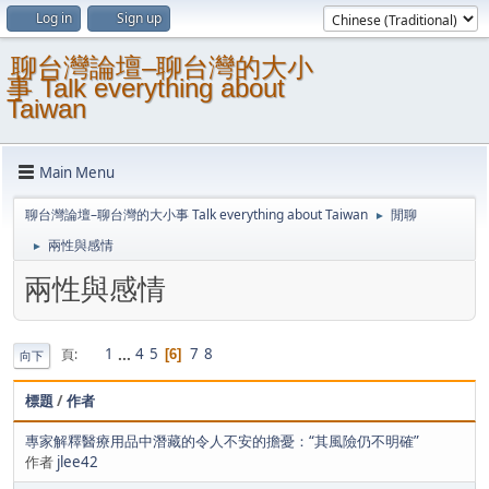
Log in
Sign up
聊台灣論壇–聊台灣的大小
事 Talk everything about
Taiwan
Main Menu
聊台灣論壇–聊台灣的大小事 Talk everything about Taiwan
閒聊
►
兩性與感情
►
兩性與感情
1
...
4
5
7
8
頁
6
向下
標題
/
作者
專家解釋醫療用品中潛藏的令人不安的擔憂：“其風險仍不明確”
作者
jlee42