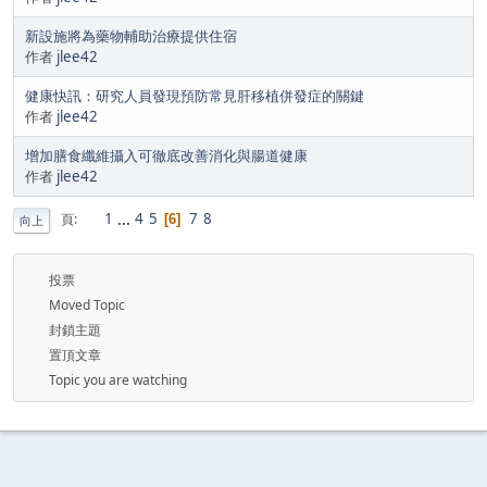
新設施將為藥物輔助治療提供住宿
作者
jlee42
健康快訊：研究人員發現預防常見肝移植併發症的關鍵
作者
jlee42
增加膳食纖維攝入可徹底改善消化與腸道健康
作者
jlee42
1
...
4
5
7
8
頁
6
向上
投票
Moved Topic
封鎖主題
置頂文章
Topic you are watching