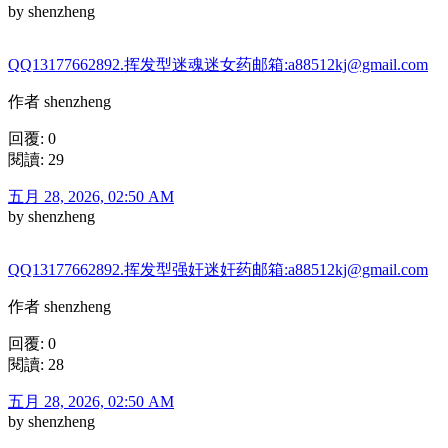
by shenzheng
QQ13177662892.挥发型迷魂迷女药邮箱:a88512kj@gmail.com
作者 shenzheng
回覆: 0
閱讀: 29
五月 28, 2026, 02:50 AM
by shenzheng
QQ13177662892.挥发型强奸迷奸药邮箱:a88512kj@gmail.com
作者 shenzheng
回覆: 0
閱讀: 28
五月 28, 2026, 02:50 AM
by shenzheng