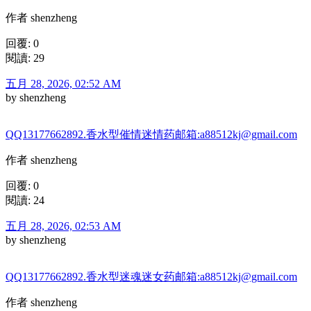
作者 shenzheng
回覆: 0
閱讀: 29
五月 28, 2026, 02:52 AM
by shenzheng
QQ13177662892.香水型催情迷情药邮箱:a88512kj@gmail.com
作者 shenzheng
回覆: 0
閱讀: 24
五月 28, 2026, 02:53 AM
by shenzheng
QQ13177662892.香水型迷魂迷女药邮箱:a88512kj@gmail.com
作者 shenzheng