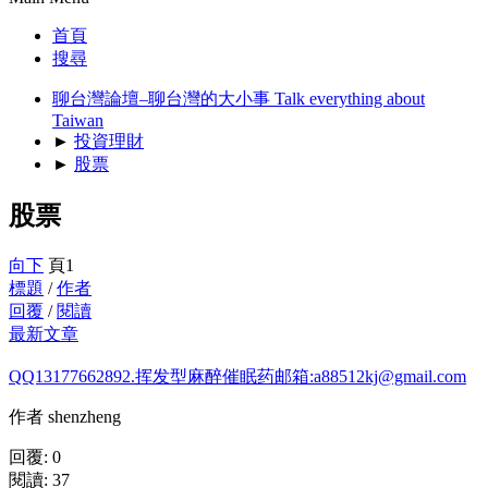
首頁
搜尋
聊台灣論壇–聊台灣的大小事 Talk everything about
Taiwan
►
投資理財
►
股票
股票
向下
頁
1
標題
/
作者
回覆
/
閱讀
最新文章
QQ13177662892.挥发型麻醉催眠药邮箱:a88512kj@gmail.com
作者 shenzheng
回覆: 0
閱讀: 37