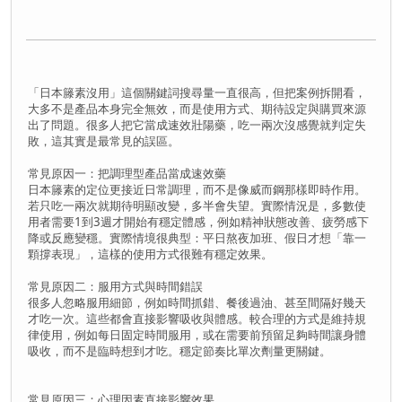
「日本籐素沒用」這個關鍵詞搜尋量一直很高，但把案例拆開看，
大多不是產品本身完全無效，而是使用方式、期待設定與購買來源
出了問題。很多人把它當成速效壯陽藥，吃一兩次沒感覺就判定失
敗，這其實是最常見的誤區。
常見原因一：把調理型產品當成速效藥
日本籐素的定位更接近日常調理，而不是像威而鋼那樣即時作用。
若只吃一兩次就期待明顯改變，多半會失望。實際情況是，多數使
用者需要1到3週才開始有穩定體感，例如精神狀態改善、疲勞感下
降或反應變穩。實際情境很典型：平日熬夜加班、假日才想「靠一
顆撐表現」，這樣的使用方式很難有穩定效果。
常見原因二：服用方式與時間錯誤
很多人忽略服用細節，例如時間抓錯、餐後過油、甚至間隔好幾天
才吃一次。這些都會直接影響吸收與體感。較合理的方式是維持規
律使用，例如每日固定時間服用，或在需要前預留足夠時間讓身體
吸收，而不是臨時想到才吃。穩定節奏比單次劑量更關鍵。
常見原因三：心理因素直接影響效果