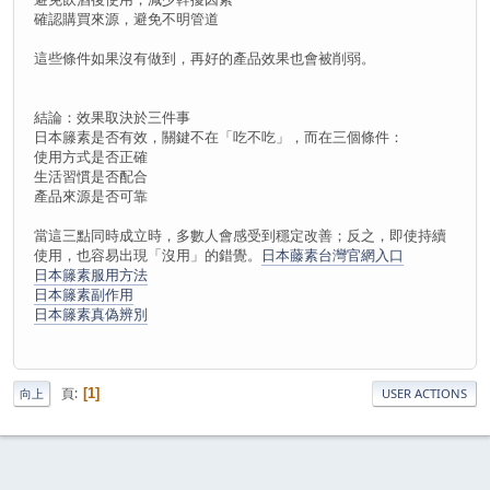
確認購買來源，避免不明管道
這些條件如果沒有做到，再好的產品效果也會被削弱。
結論：效果取決於三件事
日本籐素是否有效，關鍵不在「吃不吃」，而在三個條件：
使用方式是否正確
生活習慣是否配合
產品來源是否可靠
當這三點同時成立時，多數人會感受到穩定改善；反之，即使持續
使用，也容易出現「沒用」的錯覺。
日本藤素台灣官網入口
日本籐素服用方法
日本籐素副作用
日本籐素真偽辨別
頁
1
向上
USER ACTIONS