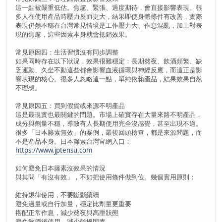
這一點被嚴重低估。焦慮、緊張、過度期待，會直接影響表現。很
多人在使用產品時壓力反而更大，結果即使身體條件有改善，實際
表現仍然不穩在台灣常見情境是工作壓力大、作息混亂，加上對表
現的焦慮，這些因素本身就會抵銷效果。
常見原因四：生活習慣沒有同步調整
如果同時存在以下狀況，效果很難穩定：長期熬夜、飲酒頻繁、缺
乏運動、久坐不動這些都會影響血液循環與神經反應，而這正是影
響表現的核心。很多人忽略這一點，單純依賴產品，結果效果自然
不理想。
常見原因五：買到假貨或來源不明產品
這是最現實也最關鍵的問題。市場上確實存在大量來路不明產品，
成分與劑量不穩，導致有人長期使用完全沒感覺，甚至出現不適。
很多「日本籐素無效」的案例，最後回頭檢查，都是來源問題，而
不是產品本身。日本籐素台灣官網入口：
https://www.jptensu.com
如何避免日本籐素沒效果的情況
與其問「有沒有效」，不如把使用條件做到位。幾個實用原則：
維持規律使用，不要斷斷續續
避免過量或自行加量，穩定比劑量更重要
搭配正常作息，減少熬夜與高壓狀態
避免飲酒後使用，減少幹擾因素