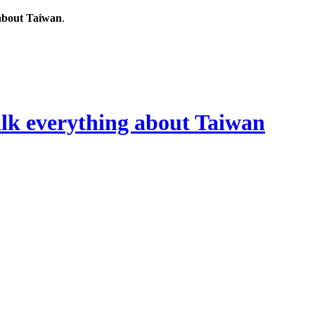
out Taiwan
.
rything about Taiwan