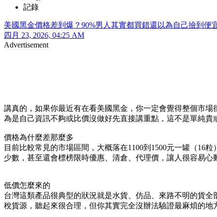
記錄
美國黑金價格差到爆？90%男人其實都買錯還以為自己撿到便
四月 23, 2026, 04:25 AM
Advertisement
講真的，如果你最近有在看美國黑金，你一定會覺得整個市場
為是自己資訊不夠或比價沒做好先直接講重點，這不是單純貴
價格為什麼差那麼多
目前比較常見的市場區間，大概落在1100到1500元一罐（1
少數，甚至還會標榜限時優惠、清倉、代理價，讓人很容易心
低價怎麼來的
台灣這類產品很典型的狀況就是水貨、仿品、來路不明的貨全
稅貨源，聽起來很合理，但你其實完全沒辦法驗證最麻煩的地