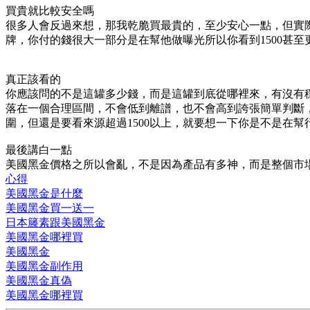
買貴就比較安全嗎
很多人會反過來想，那我乾脆買最貴的，至少安心一點，但實
牌，你付的錢很大一部分是在幫他做曝光所以你看到1500甚
真正該看的
你應該問的不是這罐多少錢，而是這罐到底從哪裡來，有沒有
落在一個合理區間，不會低到離譜，也不會高到誇張簡單判斷，看
圍，但還是要看來源超過1500以上，就要想一下你是不是在
最後講白一點
美國黑金價格之所以會亂，不是因為產品有多神，而是整個市
心得
美國黑金是什麼
美國黑金買一送一
日本籐素跟美國黑金
美國黑金哪裡買
美國黑金
美國黑金副作用
美國黑金真偽
美國黑金哪裡買