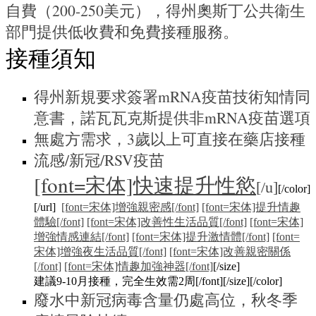
自費（200-250美元），得州奧斯丁公共衛生
部門提供低收費和免費接種服務。
接種須知
得州新規要求簽署mRNA疫苗技術知情同
意書，諾瓦瓦克斯提供非mRNA疫苗選項
無處方需求，3歲以上可直接在藥店接種
流感/新冠/RSV疫苗
[font=宋体]快速提升性慾
[/u]
[/color]
[/url]
[font=宋体]增強親密感[/font]
[font=宋体]提升情趣
體驗[/font]
[font=宋体]改善性生活品質[/font]
[font=宋体]
增強情感連結[/font]
[font=宋体]提升激情體[/font]
[font=
宋体]增強夜生活品質[/font]
[font=宋体]改善親密關係
[/font]
[font=宋体]情趣加強神器[/font]
[/size]
建議9-10月接種，完全生效需2周[/font][/size][/color]
廢水中新冠病毒含量仍處高位，秋冬季