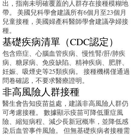
出，指南未明確覆蓋的人群存在接種模糊地
帶。 美國兒科學會建議所有6個月至23個月
兒童接種，美國婦產科醫師學會建議孕婦接
種。
基礎疾病清單（CDC認定）
包含癌症、心腦血管疾病、慢性腎/肝/肺疾
病、糖尿病、免疫缺陷、精神疾病、肥胖、
妊娠、吸煙史等25類疾病。 接種機構僅通過
問卷確認，不要求醫療證明。
非高風險人群接種
醫生會告知疫苗益處，建議非高風險人群仍
可考慮接種。 數據顯示疫苗可降低重症風
險、縮短病程、減少長新冠概率，並降低感
染后血管事件風險。 但無基礎疾病者接種需