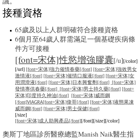
議。
接種資格
65歲及以上人群明確符合接種資格
6個月至64歲人群需滿足一個基礎疾病條
件方可接種
[font=宋体]性慾增強膠囊
[/u]
[/color]
[/url]
[font=宋体]強力催情春藥[/font]
[font=宋体]強效男女
激情液[/font]
[font=宋体]催情口服液[/font]
[font=宋体]女
用潤滑液[/font]
[font=宋体]日本興奮劑[/font]
[font=宋体]
發情專供春藥[/font] [font=宋体]男士持久藥[/font]
[font=
宋体]印度持久神油[/font]
[font=宋体]威而鋼
[/font]
[font=宋体]偉哥[/font]
[font=宋体]液態果凍
VIAGRA
威而鋼[/font]
[font=宋体]男士保健[/font]
[/size]
[font=宋体]成人助興產品[/font]
[/font][/size][/color]
奧斯丁地區診所醫療總監Manish Naik醫生指