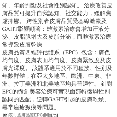
知、年齡判斷及社會性別認知。 治療改善皮
膚品質可提升自我認知、社交能力，緩解焦
慮抑鬱。 跨性別者皮膚品質受基線激素及
GAHT影響顯著：雄激素治療會增加汗液分
泌、皮脂腺增大及皮脂分泌，而雌激素治療
常導致皮膚乾燥。
皮膚品質四維評估體系（EPC）包含：膚色
均勻度、皮膚表面均勻度、皮膚緊致度及皮
膚光澤度。 該體系適用於不同種族、性別及
年齡群體，在亞太多地區、歐洲、中東、非
洲、拉丁美洲和北美地區均具普適性。 針對
EPC的微創美容治療可實現面部特徵與性別
認同的匹配，逆轉GAHT引起的皮膚乾燥、
尋常痤瘡瘢痕等問題。
表1. 皮膚品質EPC參數
[th]
[/th]