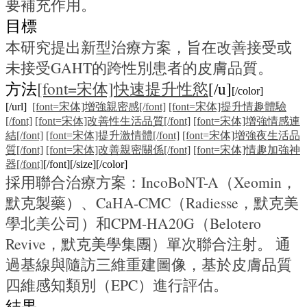
要補充作用。
目標
本研究提出新型治療方案，旨在改善接受或
未接受GAHT的跨性別患者的皮膚品質。
方法
[font=宋体]快速提升性慾
[/u]
[/color]
[/url]
[font=宋体]增強親密感[/font]
[font=宋体]提升情趣體驗
[/font]
[font=宋体]改善性生活品質[/font]
[font=宋体]增強情感連
結[/font]
[font=宋体]提升激情體[/font]
[font=宋体]增強夜生活品
質[/font]
[font=宋体]改善親密關係[/font]
[font=宋体]情趣加強神
器[/font]
[/font][/size][/color]
採用聯合治療方案：IncoBoNT-A（Xeomin，
默克製藥）、CaHA-CMC（Radiesse，默克美
學北美公司）和CPM-HA20G（Belotero
Revive，默克美學集團）單次聯合注射。 通
過基線與隨訪三維重建圖像，基於皮膚品質
四維感知類別（EPC）進行評估。
結果