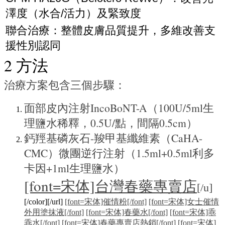
澤度（水合/活力）及緊致度
聯合治療：整體皮膚品質提升，多維改善支
援性別認同
2 方法
治療方案包含三個步驟：
面部皮內注射IncoBoNT-A（100U/5ml生
理鹽水稀釋，0.5U/點，間隔0.5cm）
鈣羥基磷灰石-羧甲基纖維素（CaHA-
CMC）微團逆行注射（1.5ml+0.5ml利多
卡因+1ml生理鹽水）
[font=宋体]台灣春藥專賣店
[/u]
[/color][/url]
[font=宋体]催情粉[/font]
[font=宋体]女士催情
外用塗抹液[/font]
[font=宋体]春藥水[/font]
[font=宋体]乖
乖水[/font]
[font=宋体]春藥專賣店熱銷[/font]
[font=宋体]