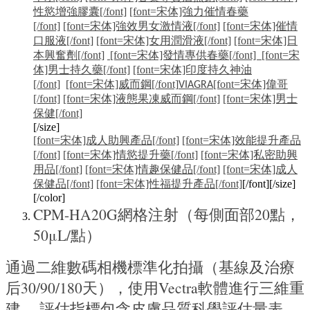
性慾增強膠囊[/font]
[font=宋体]強力催情春藥
[/font]
[font=宋体]強效男女激情液[/font]
[font=宋体]催情
口服液[/font]
[font=宋体]女用潤滑液[/font]
[font=宋体]日
本興奮劑[/font]
[font=宋体]發情專供春藥[/font] [font=宋
体]男士持久藥[/font]
[font=宋体]印度持久神油
[/font]
[font=宋体]威而鋼[/font]
[font=宋体]偉哥
VIAGRA
[/font]
[font=宋体]液態果凍威而鋼[/font]
[font=宋体]男士
保健[/font]
[/size]
[font=宋体]成人助興產品[/font]
[font=宋体]效能提升產品
[/font]
[font=宋体]情慾提升藥[/font]
[font=宋体]私密助興
用品[/font]
[font=宋体]情趣保健品[/font]
[font=宋体]成人
保健品[/font]
[font=宋体]性福提升產品[/font]
[/font][/size]
[/color]
CPM-HA20G網格注射（每側面部20點，
50μL/點）
通過二維數碼相機標準化拍攝（基線及治療
后30/90/180天），使用Vectra軟體進行三維重
建。 評估指標包含皮膚品質科學評估量表