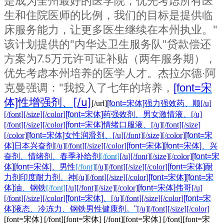
是成为全州最好的医学院，优先考虑所有医
生和住院医师的比例，我们的目标是提供临
床服务能力，让更多医生继续在本州执业。"
该计划提供的"内华达卫生服务队"贷款偿还
方案为7.5万元许可证补贴（两年服务期），
优先考虑本州培养的医学人才。杰拉尔德·阿
克曼强调："我投入了七年的培养，
[font=宋
[/u]
体]性增强剂、
[/url]
[font=宋体]强力强效药、顺
[/u]
[/font][/size][/color]
[font=宋体]药强效剂、男女激情液、
[/u]
[/font][/size][/color]
[font=宋体]情绪口服液、
[/u][/font][/size]
[/color]
[font=宋体]女性润滑剂、
[/u][/font][/size][/color]
[font=宋
体]日本兴奋剂
[/u][/font][/size][/color]
[font=宋体][font=宋体]、兴
奋剂、情绪剂、春季补给剂
[/font]
[/u][/font][/size][/color]
[font=宋
体][font=宋体]、男性
[/font]
[/u][/font][/size][/color]
[font=宋体]耐
力剂印度耐力剂、神
[/u][/font][/size][/color]
[font=宋体][font=宋
体]油、钢铁
[/font]
[/u][/font][/size][/color]
[font=宋体]
[/u]
伟哥
[/font][/size][/color]
[font=宋体]、
[/u][/font][/size][/color]
[font=宋
体]液态、冷冻力、钢铁男性健康剂。"
[/u][/font][/size][/color]
[font=宋体] [/font]
[font=宋体] [/font]
[font=宋体] [/font]
[font=宋