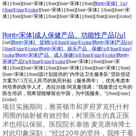
体] [/font]
[font=宋体] [/font]
[font=宋体] [/font]
[font=宋体]
[/u]
[/font][/size][/color]
[font=宋体] [/font]
[font=宋体] [/font]
[font=宋
体] [/font]
[font=宋体] [/font]
[font=宋体] [/font]
[/font][/size][/color]
[/u]
[font=宋体]成人保健产品、功能性产品
[/url]
[font=宋体]、促销
[/u][/font][/size][/color]
[font=宋体]产品
[/u]
[/font][/size][/color]
[font=宋体]、娱乐产品、保健
[/u][/font][/size]
[/color]
[font=宋体]产品、成人保健
[/u][/font][/size][/color]
[font=
宋体]产品
[/u][/font][/size][/color]
[font=宋体] [/font]
[font=宋
体] [/font]
[font=宋体] [/font]
[font=宋体] [/font]
[font=宋体] [/font]
[font=宋体] [/font]
该计划提供的"内华达卫生服务队"贷款偿还
方案为7.5万元人民币的执照补贴（服务两年），优先考虑本
州培养的医学人才。杰拉尔德·阿克曼强调："我接受过七年的
医生培训，我希望能够留在中国，为中国服务。"[/font][/size]
[/color]
项目实施期间，雅英顿市和罗府罗克托什村
周围的辐射被有效控制，村里医生的真正医
术也得以保留。医院院长泰德·麦克唐纳博士
对此印象深刻："经过20年的坚持，我终于看