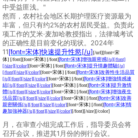
中受益匪浅。"
然而，农村社会地区长期护理医疗资源最为
丰富，但只有约2%的农村居民受益。负责此
项工作的艾米·麦加哈教授指出，法律城考试
的正确性是目前变化的现状。2024年
11
[/u]
[font=宋体]快速提升性慾
[/url]
[font=宋
体] [/font]
[font=宋体] [/font]
[font=宋体]增強親密感
[/u][/font]
[/size][/color]
[font=宋体] [/font]
[font=宋体]提升情趣體驗
[/u]
[/font][/size][/color]
[font=宋体] [/font]
[font=宋体]改善性生活品質
[/u][/font][/size][/color]
[font=宋体] [/font]
[font=宋体]增強情感連
結
[/u][/font][/size][/color]
[font=宋体] [/font]
[font=宋体]提升激情
體
[/u][/font][/size][/color]
[font=宋体] [/font]
[font=宋体]增強夜生
活品質
[/u][/font][/size][/color]
[font=宋体] [/font]
[font=宋体]改善
親密關係
[/u][/font][/size][/color]
[font=宋体] [/font]
[font=宋体]情
趣加強神器
[/u][/font][/size][/color]
[/font][/size][/color]
月，在审查小组完成工作后，指导委员会将
召开会议，推进其1月份的例行会议。