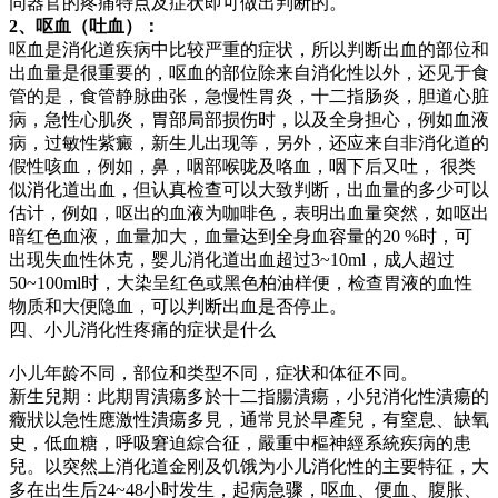
同器官的疼痛特点及症状即可做出判断的。
2、呕血（吐血）：
呕血是消化道疾病中比较严重的症状，所以判断出血的部位和
出血量是很重要的，呕血的部位除来自消化性以外，还见于食
管的是，食管静脉曲张，急慢性胃炎，十二指肠炎，胆道心脏
病，急性心肌炎，胃部局部损伤时，以及全身担心，例如血液
病，过敏性紫癜，新生儿出现等，另外，还应来自非消化道的
假性咳血，例如，鼻，咽部喉咙及咯血，咽下后又吐， 很类
似消化道出血，但认真检查可以大致判断，出血量的多少可以
估计，例如，呕出的血液为咖啡色，表明出血量突然，如呕出
暗红色血液，血量加大，血量达到全身血容量的20 %时，可
出现失血性休克，婴儿消化道出血超过3~10ml，成人超过
50~100ml时，大染呈红色或黑色柏油样便，检查胃液的血性
物质和大便隐血，可以判断出血是否停止。
四、小儿消化性疼痛的症状是什么
小儿年龄不同，部位和类型不同，症状和体征不同。
新生兒期：此期胃潰瘍多於十二指腸潰瘍，小兒消化性潰瘍的
癥狀以急性應激性潰瘍多見，通常見於早產兒，有窒息、缺氧
史，低血糖，呼吸窘迫綜合征，嚴重中樞神經系統疾病的患
兒。以突然上消化道金刚及饥饿为小儿消化性的主要特征，大
多在出生后24~48小时发生，起病急骤，呕血、便血、腹胀、