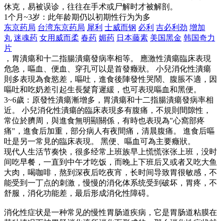
休克，易被误诊，往往在手术或尸解时才被解剖。
1个月~3岁：此年龄期仍以初期性行为为多
东京药局
台湾东京药局
犀利
士威而钢
必利
吉必利劲
增加
丸
迷魂药
女用威而柔
春药
媚药
日本藤素
美国黑金
韩国奇力
片
，胃潰瘍和十二指腸潰瘍發病率相等。 應激性潰瘍臨床表現
危急，嘔血、便血、穿孔可以是首發癥狀。 小兒消化性潰瘍
則多表現為食慾差，嘔吐，進食後陣發性哭鬧、腹脹不適，因
嘔吐和吃奶差引起生長髮育遲緩，也可表現嘔血和黑便。
3~6歲：原發性潰瘍漸增多，胃潰瘍和十二指腸潰瘍發病率相
近。 小兒消化性潰瘍的臨床表現多有腹痛，不規則間隙性，
常位於臍周，與進食無明顯關係，有時也表現為"心窩部疼
痛"，進食后加重，部分病人有夜間痛，清晨腹痛。 進食后嘔
吐是另一常見的臨床表現。 黑便、嘔血可為主要癥狀。
现代人生活节奏快，很多经常上班族早上慌慌张张上班，没时
间吃早餐，一直到中午才吃饭，而晚上下班后又或者又吃大鱼
大肉，喝咖啡，熬到深夜后吃夜宵，长时间导致胃很敏感，不
能受到一丁点的刺激，慢慢的消化体系统受到破坏，胃疼，不
舒服，消化功能差，最后形成消化性障碍。
消化性症状是一种常见的慢性胃肠道疾病，它是胃肠道粘膜在