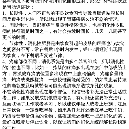
某种情况下被胃肠消化液所消化而形成的，那么消化性症状就
是胃肠道症状：
1、长期性，人们不正常的不良饮食习惯导致胃肠道粘膜长时
间反覆生消化性，所以就出现了胃部疾病久治不愈的情况。
2、周期性地，胃部疼痛呈反覆性循环满足，也是消化性皮肤
病的特征满足时间之一，有时会持续时间长，几天，几周甚至
更长的时间。
3、节律性，消化性肥胖是由饮食引起的皮肤的疼痛也与饮食
之间密分不可，常在餐后1小时内发生，经1~2后逐渐出现因
为饮食，在下餐后应复述节律。
4、疼痛部位不同，消化系统是由多个器官组成，所以消化性
的部位也不同，比如十二指肠的疼痛多出现在腹部中部或脐上
方； 胃潰瘍疼痛的位置多出現在中上腹稍偏高，疼痛多呈鈍
痛、灼痛或饑餓樣痛，一般較輕而能耐受的，的如果患者持續
性劇痛就要及時就醫有可能出現潰瘍穿透或穿孔的現象。
不管消化性疼痛出现在那个部位，相信患者都无法正常生活或
者工作，如果发展成饥饿或者饱食，有可能还需要补充治疗，
反而耽误了工作或者学习，所以建议年轻人或者上班族，注意
日常饮食，一定要吃早餐，如果条件允许还要在早上吃牛奶、
鸡蛋等营养价值高的食物，熬夜加班还要吃一些易消化的粥，
最好在晚餐后停止饮食，以保证我们的消化系统能够长期稳定
的工作。