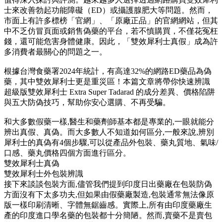
士來改善勃起功能障礙（ED）或攝護腺肥大等問題。然而，
市面上有許多標榜「官網」、「原廠正品」的官網網站，但其
中不乏仿冒頁面或銷售偽藥的平台，若不慎購買，不僅花冤枉
錢，還可能危害身體健康。因此，「雙效犀利士真假」成為許
多消費者最關心的問題之一。
根據台灣食藥署2024年統計，有高達32%的網路ED藥品為偽
藥，其中雙效犀利士更是重災區！本篇文章將帶你快速辨識
超級版雙效犀利士 Extra Super Tadarad 的成分差異、價格陷阱
與五大防偽技巧，幫助你安心選購、不再受騙。
和大多數假藥一樣,醫生和藥劑師基本都是專業的,一眼就能分
辨出真假、真偽。而大多數人不知道如何區分,一般來說,辨別
犀利士的真偽有4個步驟,可以從產品外包裝、藥丸質地、氣味/
口感、藥丸價格四個方面進行區分。
雙效犀利士真偽
雙效犀利士外包裝辨識
接下來談談包裝方面,儘管我們提到印度日出藥廠在包裝防偽
方面沒有下太多功夫,但如果由假藥廠製造,包裝通常無法像原
版一樣印刷清晰、字體無鋸齒感。實際上,所有由印度藥廠生
產的印度進口學名藥的包裝都十分簡陋。然而,賣藥不是賣包