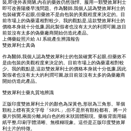
裝,即使外表簡陋,內在的藥效仍然強悍。服用一顆雙效犀利士
即可改善陽痿早洩問題。作為醫師,我個人認為雙效犀利士的
包裝確實不起眼,但藥效不是由包裝的美觀程度來決定的。目
前市場上的偽藥還相對較少。我的觀點是,這款雙效犀利士的
價格本身就十分低廉,因此製假者也沒有太大的利潤可圖,故目
前並沒有太多的偽藥廠商開始仿造此產品。
上傳藥錠照片給 AI 系統產生辨識報告
雙效犀利士真偽
作為醫師,我個人認為雙效犀利士的包裝確實不起眼,但藥效不
是由包裝的美觀程度來決定的。目前市場上的偽藥還相對較
少。我的觀點是,這款雙效犀利士的價格本身就十分低廉,因此
製假者也沒有太大的利潤可圖,故目前並沒有太多的偽藥廠商
開始仿造此產品。
雙效犀利士藥丸質地辨識
正版印度雙效犀利士片的顏色為深黃色,形狀為三角形。單個
顆粒上標有英文字母「SRPL」,但不是所有顆粒都有。將一片
藥片拆開,兩面分離,純白色的粉末狀固體顯現。藥板背面用錫
紙平整,印刷字體清晰、無模糊現象。這些是正版印度雙效犀
利士片的特徵。