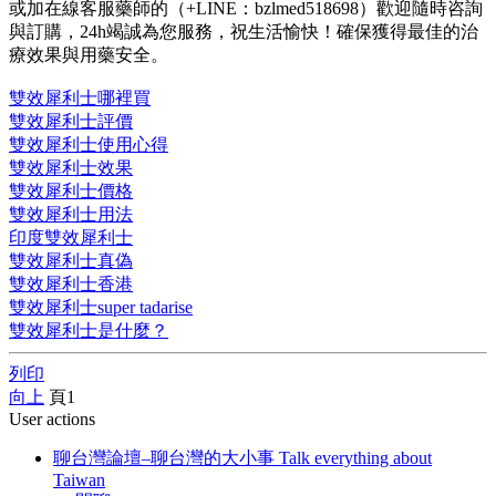
或加在線客服藥師的（+LINE：bzlmed518698）歡迎隨時咨詢
與訂購，24h竭誠為您服務，祝生活愉快！確保獲得最佳的治
療效果與用藥安全。
雙效犀利士哪裡買
雙效犀利士評價
雙效犀利士使用心得
雙效犀利士效果
雙效犀利士價格
雙效犀利士用法
印度雙效犀利士
雙效犀利士真偽
雙效犀利士香港
雙效犀利士super tadarise
雙效犀利士是什麼？
列印
向上
頁
1
User actions
聊台灣論壇–聊台灣的大小事 Talk everything about
Taiwan