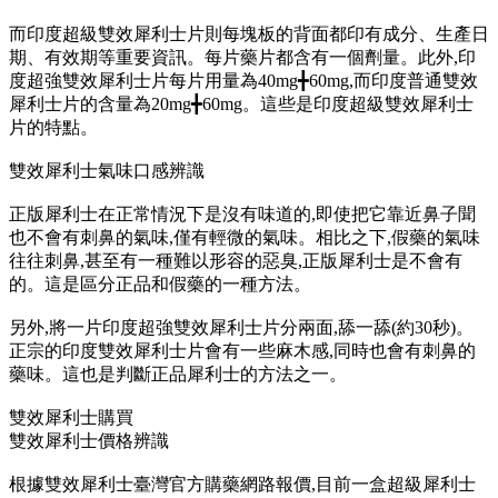
而印度超級雙效犀利士片則每塊板的背面都印有成分、生產日
期、有效期等重要資訊。每片藥片都含有一個劑量。此外,印
度超強雙效犀利士片每片用量為40mg╋60mg,而印度普通雙效
犀利士片的含量為20mg╋60mg。這些是印度超級雙效犀利士
片的特點。
雙效犀利士氣味口感辨識
正版犀利士在正常情況下是沒有味道的,即使把它靠近鼻子聞
也不會有刺鼻的氣味,僅有輕微的氣味。相比之下,假藥的氣味
往往刺鼻,甚至有一種難以形容的惡臭,正版犀利士是不會有
的。這是區分正品和假藥的一種方法。
另外,將一片印度超強雙效犀利士片分兩面,舔一舔(約30秒)。
正宗的印度雙效犀利士片會有一些麻木感,同時也會有刺鼻的
藥味。這也是判斷正品犀利士的方法之一。
雙效犀利士購買
雙效犀利士價格辨識
根據雙效犀利士臺灣官方購藥網路報價,目前一盒超級犀利士