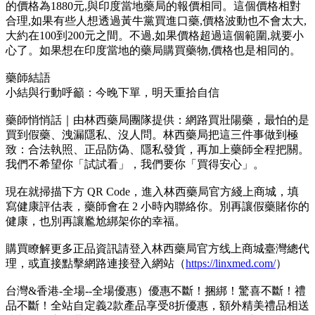
的價格為1880元,與印度當地藥局的報價相同。這個價格相對
合理,如果有些人想透過黃牛黨買進口藥,價格波動也不會太大,
大約在100到200元之間。不過,如果價格超過這個範圍,就要小
心了。如果想在印度當地的藥局購買藥物,價格也是相同的。
藥師結語
小結與行動呼籲：今晚下單，明天重拾自信
藥師悄悄話｜由林西藥局團隊提供：網路買壯陽藥，最怕的是
買到假藥、洩漏隱私、沒人問。林西藥局把這三件事做到極
致：合法執照、正品防偽、隱私發貨，再加上藥師全程把關。
我們不希望你「試試看」，我們要你「買得安心」。
現在就掃描下方 QR Code，進入林西藥局官方綫上商城，填
寫健康評估表，藥師會在 2 小時內聯絡你。別再讓假藥賭你的
健康，也別再讓尷尬綁架你的幸福。
購買瞭解更多正品資訊請登入林西藥局官方线上商城臺灣總代
理，或直接點擊網路連接登入網站（
https://linxmed.com/
）
台灣&香港-全場--全場優惠）優惠不斷！捆綁！驚喜不斷！禮
品不斷！全站自定義2款產品享受8折優惠，額外精美禮品相送