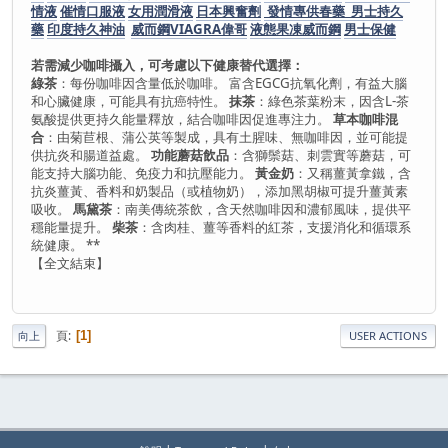
情液
催情口服液
女用潤滑液
日本興奮劑
發情專供春藥 男士持久
藥
印度持久神油
威而鋼VIAGRA偉哥
液態果凍威而鋼
男士保健
若需減少咖啡攝入，可考慮以下健康替代選擇：
綠茶
：每份咖啡因含量低於咖啡。 富含EGCG抗氧化劑，有益大腦
和心臟健康，可能具有抗癌特性。
抹茶
：綠色茶葉粉末，因含L-茶
氨酸提供更持久能量釋放，結合咖啡因促進專注力。
草本咖啡混
合
：由菊苣根、蒲公英等製成，具有土腥味、無咖啡因，並可能提
供抗炎和腸道益處。
功能蘑菇飲品
：含獅鬃菇、刺雲實等蘑菇，可
能支持大腦功能、免疫力和抗壓能力。
黃金奶
：又稱薑黃拿鐵，含
抗炎薑黃、香料和奶製品（或植物奶），添加黑胡椒可提升薑黃素
吸收。
馬黛茶
：南美傳統茶飲，含天然咖啡因和濃郁風味，提供平
穩能量提升。
柴茶
：含肉桂、薑等香料的紅茶，支援消化和循環系
統健康。 **
【全文結束】
頁
1
向上
USER ACTIONS