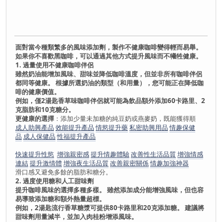
面對當今種類繁多的風味添加劑，製作不健康咖啡變得輕而易舉。
如果你不喜歡黑咖啡，可以通過其他方式提升風味而不犧牲健康。
1. 過量使用不健康咖啡伴侶
雖然奶油能增加風味、甜味並降低咖啡溫度，但並非所有咖啡伴侶
都同等健康。 根據所選奶油的類型（和用量），您可能正在降低咖
啡的健康價值。
例如，僅2湯匙香草味咖啡伴侶就可能為飲品額外添加60卡路里、2
克脂肪和10克糖分。
更健康的選擇
：添加少量未加糖的純豆奶或燕麥奶，既能獲得順
成人助興產品
效能提升產品
情慾提升藥
私密助興用品
情趣保健
品
成人保健品
性福提升產品
快速提升性慾
增強親密感
提升情趣體驗
改善性生活品質
增強情感
連結
提升激情體
增強夜生活品質
改善親密關係
情趣加強神器
滑口感又避免多餘的脂肪和糖分。
2. 過度使用糖和人工甜味劑
提升咖啡風味的選擇多種多樣。 雖然添加成分能增強風味，但也容
易導致添加糖和額外熱量超標。
例如，2湯匙流行香草糖漿可提供80卡路里和20克添加糖。 建議將
甜味劑用量減半，並加入肉桂粉增添風味。