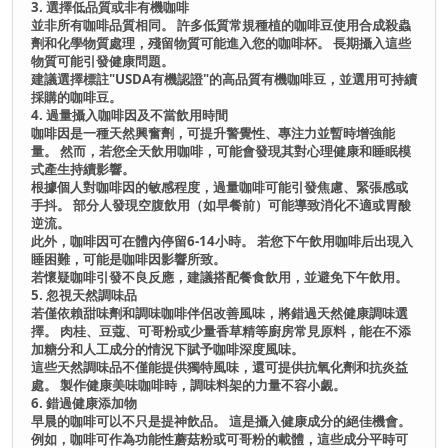
3. 選擇低品質或非有機咖啡
並非所有咖啡品質相同。 許多低質常規種植的咖啡豆使用合成殺蟲
劑和化學物質處理，殘留物質可能進入您的咖啡杯。 長期攝入這些
物質可能引發健康問題。
建議選擇標註"USDA有機認證"的高品質有機咖啡豆，並選用可持續
採購的咖啡豆。
4. 過量攝入咖啡因及不當飲用時間
咖啡因是一種天然興奮劑，可提升警覺性、專注力並暫時增強能
量。 然而，若您全天飲用咖啡，可能會發現其對心理健康和睡眠模
式產生持續影響。
根據個人對咖啡因的敏感程度，過量咖啡可能引發焦慮、緊張感或
手抖。 部分人發現空腹飲用（如早餐前）可能導致消化不適或胃酸
逆流。
此外，咖啡因可在體內停留6-14小時。 若您下午飲用咖啡后出現入
睡困難，可能是咖啡因影響所致。
若懷疑咖啡引發不良反應，建議搭配餐食飲用，並避免下午飲用。
5. 忽視天然調味品
若僅依賴甜味劑和調味咖啡伴侶改善風味，將錯過天然健康調味選
擇。 肉桂、豆蔻、可哥粉或少量香草精等廚房常見原料，能在不添
加糖分和人工成分的情況下賦予咖啡深度風味。
這些天然調味品不僅能提供獨特風味，還可提供抗氧化劑和抗炎益
處。 製作健康美味咖啡時，調味料架的力量不容小覷。
6. 錯過健康添加物
早晨的咖啡可以不只是提神飲品。 這是攝入健康成分的絕佳機會。
例如，咖啡可作為功能性蘑菇粉或可哥粉的載體，這些成分平時可