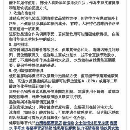
能不知如何使用。 部分人喜歡添加膠原蛋白肽，作為支持皮膚健康
和運動恢復的便捷方式。
7. 依賴市售咖啡
連鎖店的預包裝或現調咖啡飲品雖然方便，但往往含有導致額外卡
路里、不健康脂肪和添加糖的成分。 有時，大杯特色咖啡的卡路里
甚至超過一頓正餐。
這類飲品適合作為偶爾享受，若頻繁飲用可能阻礙健康目標。 自製
咖啡能完全掌控杯中的成分。
8. 忽視補水
儘管普遍認為咖啡會導致脫水，但事實未必如此。 咖啡因雖是利尿
劑，促使體液流失，但咖啡主要成分是水，並不會直接導致脫水。
然而，不應將咖啡作為主要補水來源。 水對維持身體機能至關重
要，是保持整體健康的基礎。
9. 使用塑膠咖啡器具
使用塑膠咖啡機或單次膠囊沖泡雖然方便，但可能帶來隱藏健康風
險。 高溫水反覆接觸某些塑膠可能釋放雙酚A（BPA）或鄰苯二甲
酸鹽等化學物質到咖啡中。
這些化合物與激素紊亂等健康問題相關。 建議改用不鏽鋼、玻璃或
陶瓷咖啡機，既降低健康風險又環保可持續。
熱咖啡與冰咖啡哪個更健康？
若注意添加成分，兩者健康程度相當。 主要區別在於沖泡方式。
冰咖啡（如冷萃）酸度較低，可能更適合敏感腸胃。 研究顯示熱咖
啡因熱萃取可釋放更多抗氧化生物活性化合物。
健康咖啡替代品
台灣春藥專賣店
催情粉
女士催情外用塗抹液
春藥
水
乖乖水
春藥專賣店熱銷
性慾增強膠囊
強力催情春藥
強效男女激