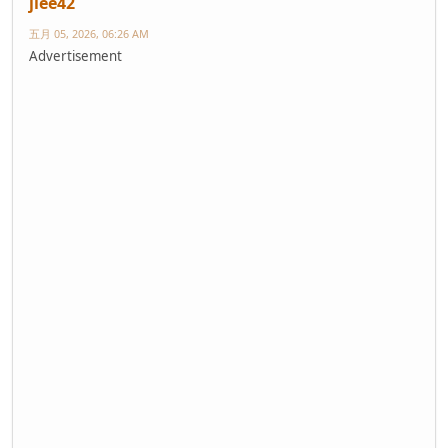
jlee42
五月 05, 2026, 06:26 AM
Advertisement