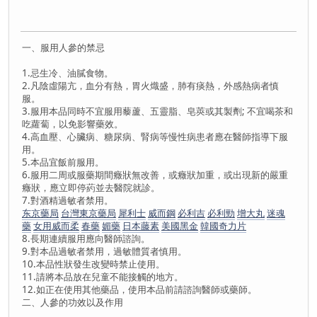
一、服用人參的禁忌
1.忌生冷、油膩食物。
2.凡陰虛陽亢，血分有熱，胃火熾盛，肺有痰熱，外感熱病者慎
服。
3.服用本品同時不宜服用藜蘆、五靈脂、皂莢或其製劑; 不宜喝茶和
吃蘿蔔，以免影響藥效。
4.高血壓、心臟病、糖尿病、腎病等慢性病患者應在醫師指導下服
用。
5.本品宜飯前服用。
6.服用二周或服藥期間癥狀無改善，或癥狀加重，或出現新的嚴重
癥狀，應立即停葯並去醫院就診。
7.對酒精過敏者禁用。
东京藥局
台灣東京藥局
犀利士
威而鋼
必利吉
必利勁
增大丸
迷魂
藥
女用威而柔
春藥
媚藥
日本藤素
美國黑金
韓國奇力片
8.長期連續服用應向醫師諮詢。
9.對本品過敏者禁用，過敏體質者慎用。
10.本品性狀發生改變時禁止使用。
11.請將本品放在兒童不能接觸的地方。
12.如正在使用其他藥品，使用本品前請諮詢醫師或藥師。
二、人參的功效以及作用