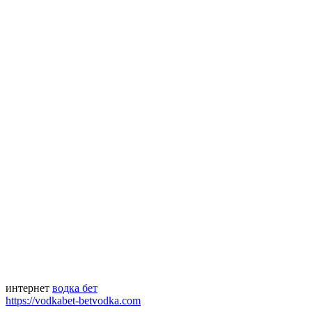
интернет
водка бет
https://vodkabet-betvodka.com