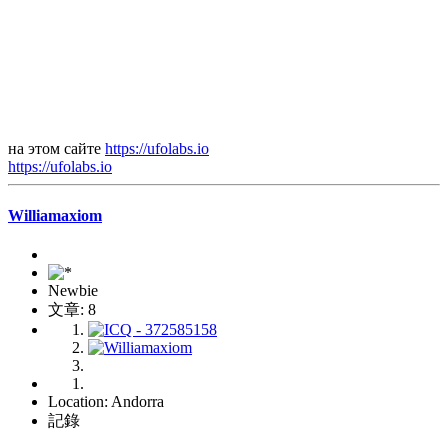
на этом сайте
https://ufolabs.io
https://ufolabs.io
Williamaxiom
Newbie
文章: 8
Location: Andorra
記錄