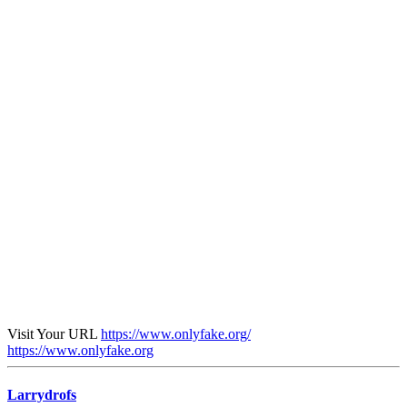
Visit Your URL
https://www.onlyfake.org/
https://www.onlyfake.org
Larrydrofs