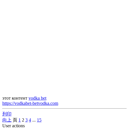
этот контент
vodka bet
https://vodkabet-betvodka.com
列印
向上
頁
1
2
3
4
...
15
User actions