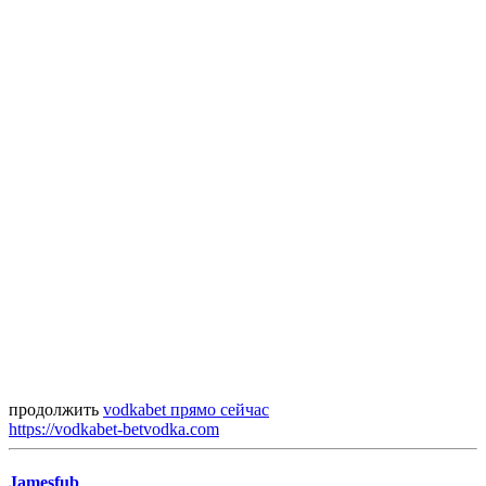
продолжить
vodkabet прямо сейчас
https://vodkabet-betvodka.com
Jamesfub