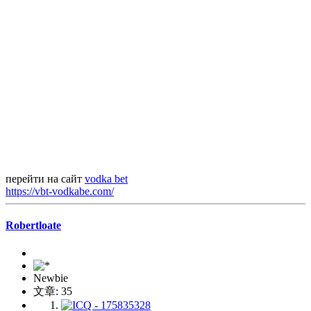
перейти на сайт
vodka bet
https://vbt-vodkabe.com/
Robertloate
Newbie
文章: 35