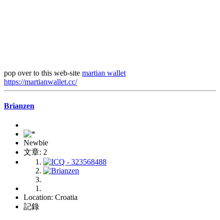
pop over to this web-site
martian wallet
https://martianwallet.cc/
Brianzen
Newbie
文章: 2
Location: Croatia
記錄