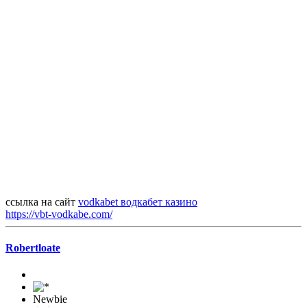
ссылка на сайт
vodkabet водкабет казино
https://vbt-vodkabe.com/
Robertloate
Newbie