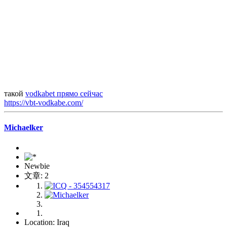
такой
vodkabet прямо сейчас
https://vbt-vodkabe.com/
Michaelker
Newbie
文章: 2
Location: Iraq