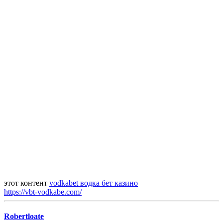
этот контент
vodkabet водка бет казино
https://vbt-vodkabe.com/
Robertloate