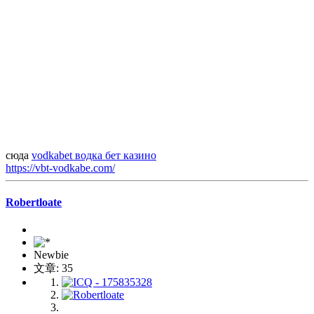
сюда
vodkabet водка бет казино
https://vbt-vodkabe.com/
Robertloate
Newbie
文章: 35