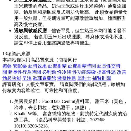
玉米糖漿的產品、奶油玉米或油炸玉米菜餚）通常添加
糖、鈉及飽和脂肪或反式脂肪含量高。 此類食品適量食
用一般無礙，但長期過量可能導致體重增加、膽固醇升
高及慢性炎症。
過敏與敏感反應
：儘管罕見，但生熟玉米均可能引發不
良反應。 若食用玉米后出現腫脹、蕁麻疹或消化不適，
請立即停止食用並諮詢過敏專科醫生。
13項資訊來源
本網站僅採用高品質來源（包括同行
媚藥
安眠藥
延時效果
延遲射精
延遲射精時間
延長性交時
間
延長性行為時間
必利勁
性冷淡
性功能障礙
提高性慾
改善
勃起功能
早洩
歐耶春藥館
激發性慾
犀利士
補腎壯陽
評審研究）支援文章事實。 請查閱我們的編輯流程，瞭解如
何核實內容準確性、可靠性和可信度。
美國農業部：FoodData Central資料庫。 甜玉米（黃色，
冷凍，去芯切粒，煮熟瀝干，無鹽）。
Khalid W等。 富含纖維的植物：對抗特定代謝疾病的治
療工具。 《食品科學與營養》雜誌，2022年;
10(10):3203-3218。