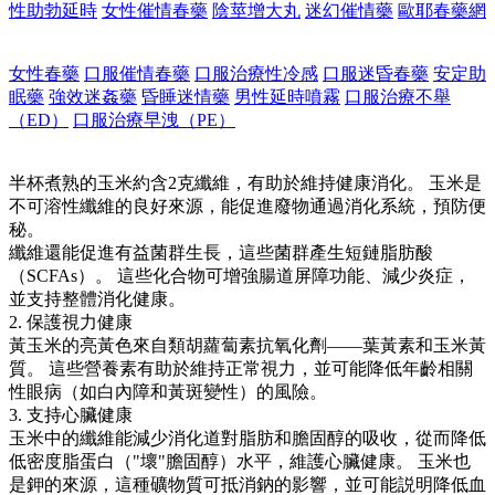
性助勃延時
女性催情春藥
陰莖增大丸
迷幻催情藥
歐耶春藥網
女性春藥
口服催情春藥
口服治療性冷感
口服迷昏春藥
安定助
眠藥
強效迷姦藥
昏睡迷情藥
男性延時噴霧
口服治療不舉
（ED）
口服治療早洩（PE）
半杯煮熟的玉米約含2克纖維，有助於維持健康消化。 玉米是
不可溶性纖維的良好來源，能促進廢物通過消化系統，預防便
秘。
纖維還能促進有益菌群生長，這些菌群產生短鏈脂肪酸
（SCFAs）。 這些化合物可增強腸道屏障功能、減少炎症，
並支持整體消化健康。
2. 保護視力健康
黃玉米的亮黃色來自類胡蘿蔔素抗氧化劑——葉黃素和玉米黃
質。 這些營養素有助於維持正常視力，並可能降低年齡相關
性眼病（如白內障和黃斑變性）的風險。
3. 支持心臟健康
玉米中的纖維能減少消化道對脂肪和膽固醇的吸收，從而降低
低密度脂蛋白（"壞"膽固醇）水平，維護心臟健康。 玉米也
是鉀的來源，這種礦物質可抵消鈉的影響，並可能説明降低血