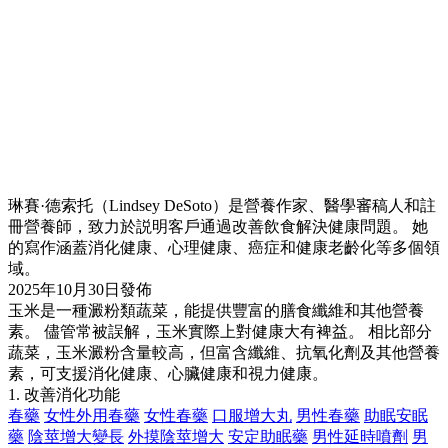
琳賽·德索托（Lindsey DeSoto）是營養作家、醫學審稿人和註
冊營養師，致力於説明客戶通過改善飲食解決健康問題。 她
的寫作涵蓋消化健康、心理健康、癌症和健康老齡化等多個領
域。
2025年10月30日發佈
玉米是一種澱粉類蔬菜，能提供豐富的膳食纖維和其他營養
素。 儘管常被誤解，玉米實際上對健康大有裨益。 相比部分
蔬菜，玉米澱粉含量較高，但富含纖維、抗氧化劑及其他營養
素，可支援消化健康、心臟健康和視力健康。
1. 改善消化功能
春藥
女性外用春藥
女性春藥
口服增大丸
男性春藥
助眠安眠
藥
陰莖增大變長
外摸陰莖增大
安定助眠藥
男性延時噴劑
男