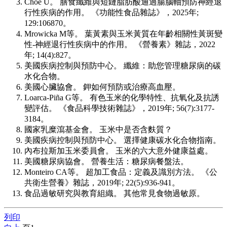
Choe U。 膳食纖維與短鏈脂肪酸通過腸腦軸預防神經退
行性疾病的作用。 《功能性食品雜誌》，2025年;
129:106870。
Mrowicka M等。 葉黃素與玉米黃質在年齡相關性黃斑變
性-神經退行性疾病中的作用。 《營養素》雜誌，2022
年; 14(4):827。
美國疾病控制與預防中心。 纖維：助您管理糖尿病的碳
水化合物。
美國心臟協會。 鉀如何預防或治療高血壓。
Loarca-Piña G等。 有色玉米的化學特性、抗氧化及抗誘
變評估。 《食品科學技術雜誌》，2019年; 56(7):3177-
3184。
國家乳糜瀉基金會。 玉米中是否含麩質？
美國疾病控制與預防中心。 選擇健康碳水化合物指南。
內布拉斯加玉米委員會。 玉米的六大意外健康益處。
美國糖尿病協會。 營養生活：糖尿病餐盤法。
Monteiro CA等。 超加工食品：定義及識別方法。 《公
共衛生營養》雜誌，2019年; 22(5):936-941。
食品過敏研究與教育組織。 其他常見食物過敏原。
列印