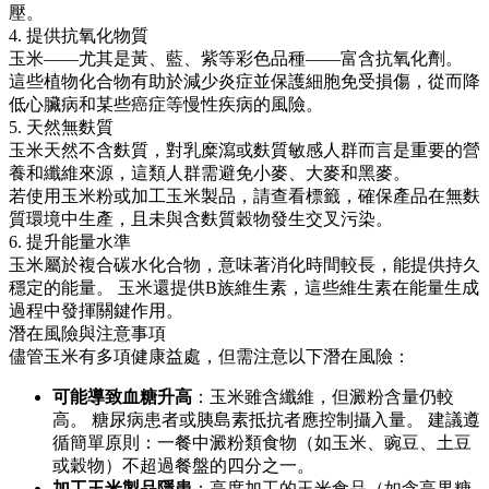
壓。
4. 提供抗氧化物質
玉米——尤其是黃、藍、紫等彩色品種——富含抗氧化劑。
這些植物化合物有助於減少炎症並保護細胞免受損傷，從而降
低心臟病和某些癌症等慢性疾病的風險。
5. 天然無麩質
玉米天然不含麩質，對乳糜瀉或麩質敏感人群而言是重要的營
養和纖維來源，這類人群需避免小麥、大麥和黑麥。
若使用玉米粉或加工玉米製品，請查看標籤，確保產品在無麩
質環境中生產，且未與含麩質穀物發生交叉污染。
6. 提升能量水準
玉米屬於複合碳水化合物，意味著消化時間較長，能提供持久
穩定的能量。 玉米還提供B族維生素，這些維生素在能量生成
過程中發揮關鍵作用。
潛在風險與注意事項
儘管玉米有多項健康益處，但需注意以下潛在風險：
可能導致血糖升高
：玉米雖含纖維，但澱粉含量仍較
高。 糖尿病患者或胰島素抵抗者應控制攝入量。 建議遵
循簡單原則：一餐中澱粉類食物（如玉米、豌豆、土豆
或穀物）不超過餐盤的四分之一。
加工玉米製品隱患
：高度加工的玉米食品（如含高果糖