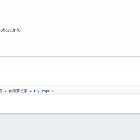
aobase.info
聊
創業夢想家
my response
►
►