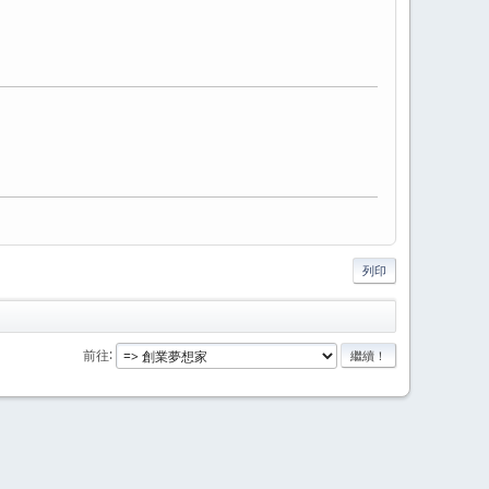
列印
前往