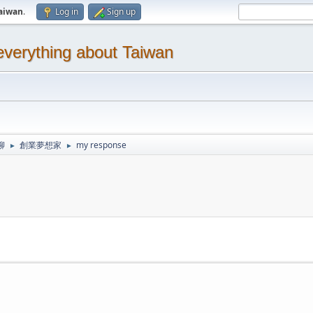
aiwan
.
Log in
Sign up
thing about Taiwan
聊
創業夢想家
my response
►
►