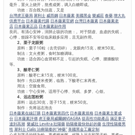
毫升，置火上烧开，熬煮成粥，调入白糖即成。
功效：百合既为佳蔬，又是
台灣虎王藥局
犀利士
威而鋼
日本藤素
美國黑金
樂威莊
春藥
增大丸
供應平台
日本藤素代購
日本藤素官網
台灣日本藤素
日本藤素老
店
日本藤素正品
日本藤素副作用
良药。有清心安神，润肺止咳的功效：。对于阴虚、血虚的失眠，
心悸，烦躁不安等症临床颇多应用，且无副作用。
2、栗子龙眼粥
原料：栗子10粒（去壳切碎），龙眼肉15克，粳米50克。
制法：文火煮粥，食时加糖调味。
功效：适合因心血肾精不足，引起的失眠、心悸、腰膝酸软
等。
3、酸枣仁粥
原料：酸枣仁末15克，粳米100克。
制作：先以粳米煮粥，临熟，下酸枣仁末再煮。
用法：空腹食用。
功效：宁心安神。适用于心悸、失眠、多梦、心烦。
4、远志莲粉粥
原料：远志30克，莲子15克，粳米50克。
制作：先将远志泡去
日本藤素在線訂購
日本藤素第四代
日本藤素規格
日本藤素主要成
分
日本藤素評價
虎王藥局威爾鋼VIAGRA
提高性功能產品
滿足妻子
達到高潮
樂威壯 Levitra 壯陽藥
助陽痿最快勃起的藥
生理性陽痿男
性
犀利士 Cialis
治療陽痿的"神藥"
美國黑金工廠定制
心皮与莲子均研为粉，再煮粳米粥，候熟入远志和莲子粉，再煮一