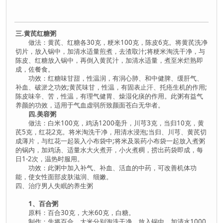
三.黄芪红糖粥
做法：黄芪、红糖各30克，粳米100克，陈皮6克。将黄芪洗净
切片，放入锅中，加清水适量煎煮，去渣取汁;将粳米淘洗干净，与
陈皮、红糖放入锅中，再倒入黄芪汁，加清水适量，煮至米烂熟即
成，佐餐食。
功效：红糖味甘甜，性温润，有润心肺、和中健脾、缓肝气、
补血、破淤之功效;黄芪味甘，性温，有固表止汗、托疮生机的作用;
陈皮味辛、苦，性温，有理气健胃、燥湿化痰的作用。此粥有益气
养颜的功效，适用于气血虚弱所致颜面苍白无华者。
四.美容粥
做法：白米100克，鸡汤1200毫升，川芎3克，当归10克，黄
芪5克，红花2克。将米淘洗干净，用清水浸泡;当归、川芎、黄芪切
成薄片，与红花一起装入小布袋中;将米及装药小布袋一起放入煮粥
的锅内，加鸡汤、适量水大火煮开，小火煮稠，捞出药袋即成，每
日1-2次，温热时服用。
功效：此粥中加入补气、补血、活血的中药，可改善机体功
能，使女性面部皮肤滋润、细嫩。
四、治疗男人失眠的养生粥
1、百合粥
原料：百合30克，大米60克，白糖。
制作：先将百合、大米分别淘洗干净，放入锅中，加清水1000