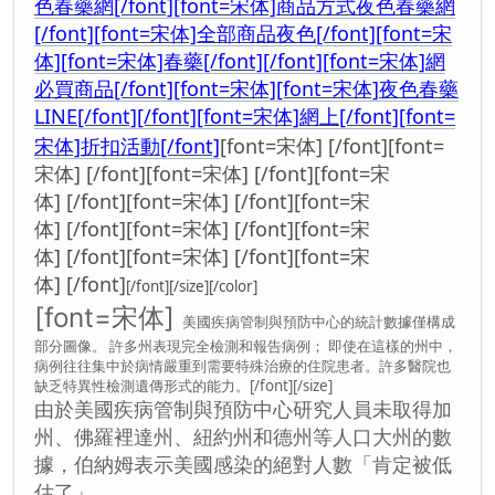
色春藥網[/font]
[font=宋体]商品方式夜色春藥網
[/font]
[font=宋体]全部商品夜色[/font]
[font=宋
体][font=宋体]春藥[/font][/font]
[font=宋体]網
必買商品[/font]
[font=宋体][font=宋体]夜色春藥
LINE[/font][/font]
[font=宋体]
[/font]
[font=
網上
宋体]折扣活動[/font]
[font=宋体] [/font]
[font=
宋体] [/font]
[font=宋体] [/font]
[font=宋
体] [/font]
[font=宋体] [/font]
[font=宋
体] [/font]
[font=宋体] [/font]
[font=宋
体] [/font]
[font=宋体] [/font]
[font=宋
体] [/font]
[/font][/size][/color]
[font=宋体]
美國疾病管制與預防中心的統計數據僅構成
部分圖像。 許多州表現完全檢測和報告病例； 即使在這樣的州中，
病例往往集中於病情嚴重到需要特殊治療的住院患者。許多醫院也
缺乏特異性檢測遺傳形式的能力。[/font][/size]
由於美國疾病管制與預防中心研究人員未取得加
州、佛羅裡達州、紐約州和德州等人口大州的數
據，伯納姆表示美國感染的絕對人數「肯定被低
估了」。