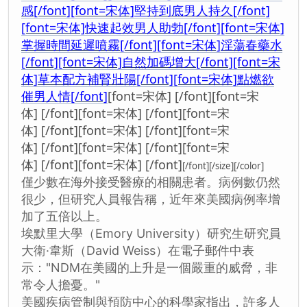
感[/font]
[font=宋体]堅持到底男人持久[/font]
[font=宋体]快速起效男人助勃[/font]
[font=宋体]
掌握時間延遲噴霧[/font]
[font=宋体]淫蕩春藥水
[/font]
[font=宋体]自然加碼增大[/font]
[font=宋
体]草本配方補腎壯陽[/font]
[font=宋体]點燃欲
催男人情[/font]
[font=宋体] [/font]
[font=宋
体] [/font]
[font=宋体] [/font]
[font=宋
体] [/font]
[font=宋体] [/font]
[font=宋
体] [/font]
[font=宋体] [/font]
[font=宋
体] [/font]
[font=宋体] [/font]
[/font][/size][/color]
僅少數在海外接受醫療的相關患者。病例數仍然
很少，但研究人員報告稱，近年來美國病例率增
加了五倍以上。
埃默里大學（Emory University）研究生研究員
大衛·韋斯（David Weiss）在電子郵件中表
示："NDM在美國的上升是一個嚴重的威脅，非
常令人擔憂。"
美國疾病管制與預防中心的科學家指出，許多人