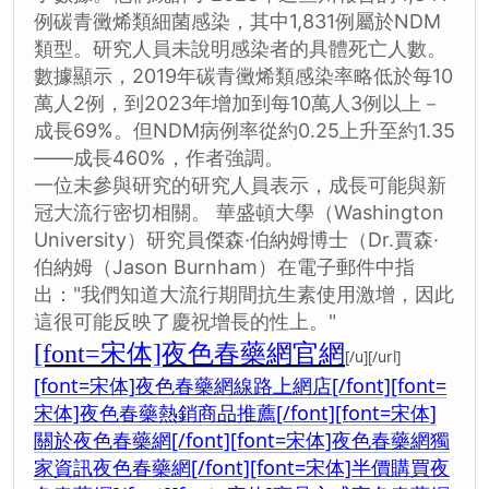
例碳青黴烯類細菌感染，其中1,831例屬於NDM
類型。研究人員未說明感染者的具體死亡人數。
數據顯示，2019年碳青黴烯類感染率略低於每10
萬人2例，到2023年增加到每10萬人3例以上－
成長69%。但NDM病例率從約0.25上升至約1.35
——成長460%，作者強調。
一位未參與研究的研究人員表示，成長可能與新
冠大流行密切相關。 華盛頓大學（Washington
University）研究員傑森·伯納姆博士（Dr.賈森·
伯納姆（Jason Burnham）在電子郵件中指
出："我們知道大流行期間抗生素使用激增，因此
這很可能反映了慶祝增長的性上。"
[font=宋体]夜色春藥網官網
[/u][/url]
[font=宋体]夜色春藥網線路上網店[/font]
[font=
宋体]夜色春藥熱銷商品推薦[/font]
[font=宋体]
關於夜色春藥網[/font]
[font=宋体]夜色春藥網獨
家資訊夜色春藥網[/font]
[font=宋体]半價購買夜