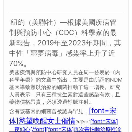
紐約（美聯社）—根據美國疾病管
制與預防中心（CDC）科學家的最
新報告，2019年至2023年期間，其
中性「噩夢病毒」感染率上升了近
70%。
美國疾病與預防中心研究人員在周一發表於《內
科學年鑑》的文章中指出，主要是由所謂的NDM
基因導致難以治療的細菌推動了這一增長。研究
人員表示，只有三種抗生素對這些感染有效，且
藥物價格昂貴，必須透過靜脈注射。
[font=宋
含有該基因的細菌曾被認為罕見，
体]慾望喚醒女士催情
[font=宋体]
[/u][/url]
一夜傾心[/font]
[font=宋体]再次害怕動治療性冷