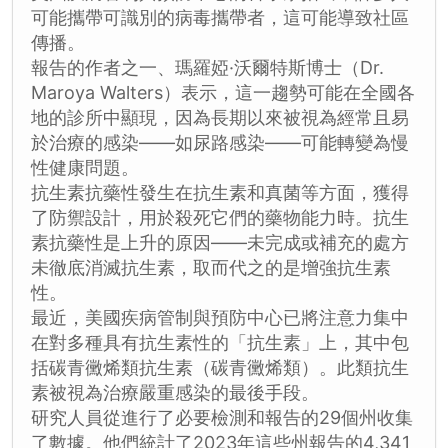
可能攜帶可識別的病毒攜帶者，這可能導致社區
傳播。
報告的作者之一、瑪羅婭·沃爾特斯博士（Dr.
Maroya Walters）表示，這一趨勢可能在全國各
地的診所中顯現，因為長期以來被視為經常且易
於治療的感染——如尿路感染——可能轉變為慢
性健康問題。
抗生素抗藥性發生在抗生素和真菌等方面，獲得
了防禦設計，用於殺死它們的藥物能力時。抗生
素抗藥性是上升的原因——未完成或補充的處方
未徹底消滅抗生素，取而代之的是增強抗生素
性。
最近，美國疾病管制與預防中心已將注意力集中
在對多種具有抗生素性的「抗生素」上，其中包
括碳青黴烯類抗生素（碳青黴烯類）。此類抗生
素被視為治療嚴重感染的最後手段。
研究人員從進行了必要檢測和報告的29個州收集
了數據。他們統計了2023年這些州報告的4,341