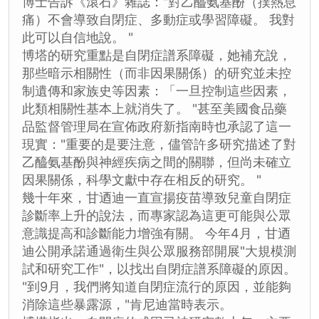
博士告訴《滾石》雜誌："對乙醯氨基酚（撲熱息
痛）不會導致自閉症、多動症或學習障礙。 我對
此可以自信地說。 "
博塔的研究重點是自閉症譜系障礙，她補充說，
那些暗示相關性（而非因果關係）的研究並未控
制遺傳和家族史等因素：「一旦控制這些因素，
此類相關性基本上就消失了。 "甚至美國食品藥
品監督管理局在宣佈政府新指南時也承認了這一
現實："重要的是要注意，儘管許多研究描述了對
乙醯氨基酚與神經疾病之間的關聯，但尚未確立
因果關係，科學文獻中存在相反的研究。 "
幾十年來，甘迺迪一直宣揚疫苗導致兒童自閉症
診斷率上升的說法，而專家認為這更可能與公眾
意識提高和診斷能力增強有關。 今年4月，甘迺
迪公開承諾通過衛生與公眾服務部開展"大規模測
試和研究工作"，以找出自閉症譜系障礙的原因。
"到9月，我們將知道自閉症流行的原因，並能夠
消除這些暴露源，"肯尼迪當時表示。