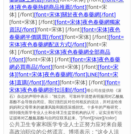
体]夜色春藥熱銷商品推薦[/font]
[font=宋
体] [/font]
[font=宋体]關於夜色春藥網[/font]
[font=宋体] [/font]
[font=宋体]夜色春藥網獨家
資訊[/font]
[font=宋体] [/font]
[font=宋体]夜色
春藥網半價購買[/font]
[font=宋体] [/font]
[font=
宋体]夜色春藥網配送方式[/font]
[font=宋
体] [/font]
[font=宋体]夜色春藥網全部商品
[/font]
[font=宋体] [/font]
[font=宋体]夜色春藥
網必買商品[/font]
[font=宋体] [/font]
[font=宋
体][font=宋体]夜色春藥網[/font]
[font=宋
LINE
体]直購[/font][/font]
[font=宋体] [/font]
[font=
宋体]夜色春藥網折扣活動[/font]
维公司在提供给《滚
石》杂志的声明中表示："独立的、可靠科学清楚表明服用对乙酰氨
基酚不会导致自闭症。我们强烈反对任何相反的说法，并对这给准
妈妈和父母带来的健康风险和困惑深感担忧。十多年的严格研究，
得到领先医学专业人士和全球卫生监管机构的认可，证实没有可信
证据将对乙酰氨基酚与自闭症联系起来。"[/font][/size][/color]
公共卫生专家和医学专业人士正努力应对来自最
高政治职位的公然谎言。博塔表示："这令人沮