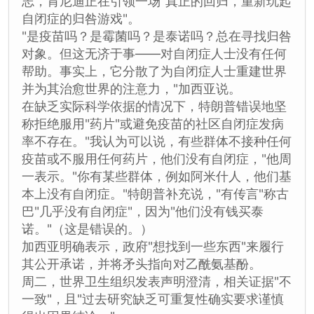
志，肯尼迪正在引领一场"真正的回归，重新玩起
自闭症的归咎游戏"。
"是疫苗吗？是霉菌吗？是泰诺吗？总在寻找归咎
对象。但这无济于事——对自闭症人士没有任何
帮助。事实上，它分散了为自闭症人士重建世界
并为其治愈世界的注意力，"加西亚说。
在缺乏实际科学依据的情况下，特朗普错误地坚
称拒绝服用"药片"或避免疫苗的社区自闭症发病
率不存在。"我认为可以说，有些群体不接种任何
疫苗或不服用任何药片，他们没有自闭症，"他周
一表示。"你有某些群体，例如阿米什人，他们基
本上没有自闭症。"特朗普补充说，"有传言"称古
巴"几乎没有自闭症"，因为"他们没有钱买泰
诺。"（这是错误的。）
加西亚明确表示，政府"想找到一些东西"来履行
其公开承诺，并将矛头指向对乙酰氨基酚。
周二，世界卫生组织发表声明澄清，相关证据"不
一致"，且"过去研究缺乏可重复性确实要求谨慎