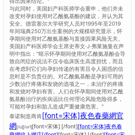
得出因果结论。"
与此同时，美国妇产科医师学会重申，他们并未
改变对孕妇使用对乙酰氨基酚的建议，并认为其
安全。德雷塞尔大学研究人员对1995年至2019
年间瑞典250万出生案例的大规模研究显示，怀
孕期间使用对乙酰氨基酚与直接因果风险无关。
美国妇产科医师学会主席史蒂文·J·弗莱施曼在声
明中指出："暗示怀孕期间使用对乙酰氨基酚会导
致自闭症的说法不仅令临床医生高度担忧，而且
在考虑到它们向孕妇传递的有害且令人困惑的信
息时是不负责任的。对乙酰氨基酚是孕妇可用的
少数治疗疼痛和发烧的选项之一，未治疗的疼痛
和发烧对孕妇有害。人们在怀孕期间使用对乙酰
氨基酚治疗的疾病远比任何理论风险危险得多，
可能对孕妇和胎儿造成严重健康危害。"
[font=宋体]夜色春藥網官
泰诺制造商肯
網
[font=宋体] [/font]
[font=宋体]夜色春
[/u][/url]
藥網線上網店[/font]
[font=宋体] [/font]
[font=宋