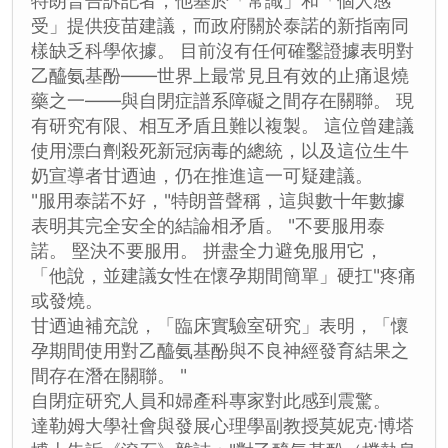
特朗普告訴記者，他基於「常識」和「個人感
受」提供疫苗建議，而政府關於泰諾的新指南同
樣缺乏科學依據。 目前沒有任何確鑿證據表明對
乙醯氨基酚——世界上最常見且有效的止痛退燒
藥之一——與自閉症譜系障礙之間存在關聯。 現
有研究有限、相互矛盾且難以複製。 這位曾建議
使用漂白劑殺死新冠病毒的總統，以及這位生牛
奶宣導者甘迺迪，仍在推進這一可疑建議。
"服用泰諾不好，"特朗普聲稱，這與數十年數據
表明其完全安全的結論相矛盾。 "不要服用泰
諾。 堅決不要服用。 拼盡全力避免服用它，
「他說，並建議女性在懷孕期間簡單」硬扛"疼痛
或發燒。
甘迺迪補充說，「臨床實驗室研究」表明，「懷
孕期間使用對乙醯氨基酚與不良神經發育結果之
間存在潛在關聯。 "
自閉症研究人員和婦產科專家對此感到震驚。
達勒姆大學社會與發展心理學副教授莫妮克·博塔