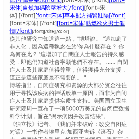
宋体]自然加碼陰莖增大[/font]
[font=宋
体] [/font]
[font=宋体]草本配方補腎壯陽[/font]
[font=宋体] [/font]
[font=宋体]點燃欲火男士催
情[/font]
[/font][/size][/color]
從其他研究中知道這一點，"博塔說。 "這加劇了
非人化，因為這種執念在於'你為什麼存在？ 你
為何在此？ '這增加了自閉症人士報告的持久感
受，即他們知道社會寧願他們不存在。 ...... 自閉
症人士及其家庭值得尊重，值得獲得充分支援，
這正是這些家庭最不需要的。 "
博塔指出，自闭症研究和资源的大部分资金往往
用于寻找该疾病的神话般单一原因，而非为自闭
症人士及其家庭提供实质性支持。美国国立卫生
研究院周一宣布了一项5000万美元的自闭症数据
科学计划，旨在"揭示病因并改善结果"。
《独立报》记者、《我们并未破碎：改变自闭症
对话》一书作者埃里克·加西亚告诉《滚石》杂