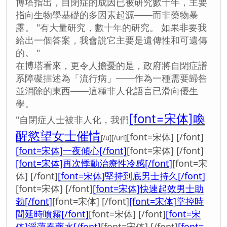
博塔指出，自閉症的成因已被研究數十年，主要
指向生物學基礎的多因素起源——而非藥物暴
露。 "有大量研究，數十年的研究。 如果非要我
給出一個答案，我會說它主要是遺傳性和可遺傳
的。 "
在博塔看來，更令人擔憂的是，政府將自閉症譜
系障礙描述為「流行病」——作為一種需要歸咎
並消除的東西——這種非人化語言已滑向優生
學。
[font=宋体]喚
"自閉症人士被非人化，我們
醒慾望女士催情
[font=宋体] [/font]
[/u][/url]
[font=宋体]一夜傾心[/font]
[font=宋体] [/font]
[font=宋体]再次悸動治療性冷感[/font]
[font=宋
体] [/font]
[font=宋体]堅持到底男士持久[/font]
[font=宋体] [/font]
[font=宋体]快速起效男士助
勃[/font]
[font=宋体] [/font]
[font=宋体]掌控時
間延時噴霧[/font]
[font=宋体] [/font]
[font=宋
体]淫蕩春藥水[/font]
[font=宋体] [/font]
[font=