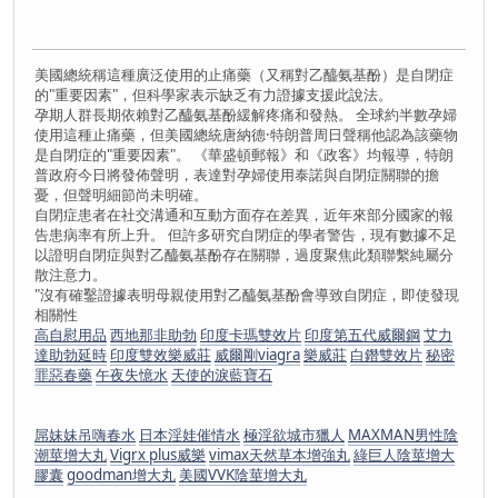
美國總統稱這種廣泛使用的止痛藥（又稱對乙醯氨基酚）是自閉症
的"重要因素"，但科學家表示缺乏有力證據支援此說法。
孕期人群長期依賴對乙醯氨基酚緩解疼痛和發熱。 全球約半數孕婦
使用這種止痛藥，但美國總統唐納德·特朗普周日聲稱他認為該藥物
是自閉症的"重要因素"。 《華盛頓郵報》和《政客》均報導，特朗
普政府今日將發佈聲明，表達對孕婦使用泰諾與自閉症關聯的擔
憂，但聲明細節尚未明確。
自閉症患者在社交溝通和互動方面存在差異，近年來部分國家的報
告患病率有所上升。 但許多研究自閉症的學者警告，現有數據不足
以證明自閉症與對乙醯氨基酚存在關聯，過度聚焦此類聯繫純屬分
散注意力。
"沒有確鑿證據表明母親使用對乙醯氨基酚會導致自閉症，即使發現
相關性
高自慰用品
西地那非助勃
印度卡瑪雙效片
印度第五代威爾鋼
艾力
達助勃延時
印度雙效樂威莊
威爾剛viagra
樂威莊
白鐕雙效片
秘密
罪惡春藥
午夜失憶水
天使的淚藍寶石
屌妹妹吊嗨春水
日本淫娃催情水
極淫欲城市獵人
MAXMAN男性陰
潮莖增大丸
Vigrx plus威樂
vimax天然草本增強丸
綠巨人陰莖增大
膠囊
goodman增大丸
美國VVK陰莖增大丸