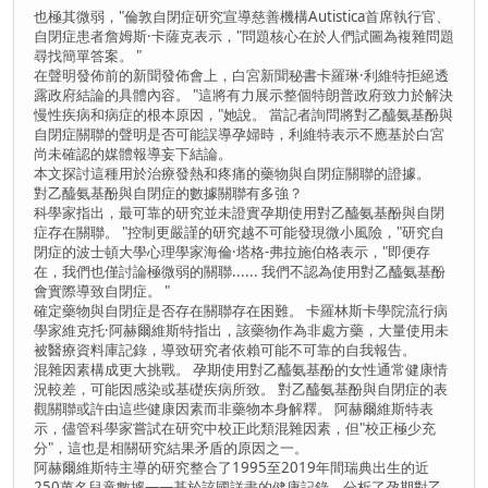
也極其微弱，"倫敦自閉症研究宣導慈善機構Autistica首席執行官、
自閉症患者詹姆斯·卡薩克表示，"問題核心在於人們試圖為複雜問題
尋找簡單答案。 "
在聲明發佈前的新聞發佈會上，白宮新聞秘書卡羅琳·利維特拒絕透
露政府結論的具體內容。 "這將有力展示整個特朗普政府致力於解決
慢性疾病和病症的根本原因，"她說。 當記者詢問將對乙醯氨基酚與
自閉症關聯的聲明是否可能誤導孕婦時，利維特表示不應基於白宮
尚未確認的媒體報導妄下結論。
本文探討這種用於治療發熱和疼痛的藥物與自閉症關聯的證據。
對乙醯氨基酚與自閉症的數據關聯有多強？
科學家指出，最可靠的研究並未證實孕期使用對乙醯氨基酚與自閉
症存在關聯。 "控制更嚴謹的研究越不可能發現微小風險，"研究自
閉症的波士頓大學心理學家海倫·塔格-弗拉施伯格表示，"即便存
在，我們也僅討論極微弱的關聯...... 我們不認為使用對乙醯氨基酚
會實際導致自閉症。 "
確定藥物與自閉症是否存在關聯存在困難。 卡羅林斯卡學院流行病
學家維克托·阿赫爾維斯特指出，該藥物作為非處方藥，大量使用未
被醫療資料庫記錄，導致研究者依賴可能不可靠的自我報告。
混雜因素構成更大挑戰。 孕期使用對乙醯氨基酚的女性通常健康情
況較差，可能因感染或基礎疾病所致。 對乙醯氨基酚與自閉症的表
觀關聯或許由這些健康因素而非藥物本身解釋。 阿赫爾維斯特表
示，儘管科學家嘗試在研究中校正此類混雜因素，但"校正極少充
分"，這也是相關研究結果矛盾的原因之一。
阿赫爾維斯特主導的研究整合了1995至2019年間瑞典出生的近
250萬名兒童數據——基於該國詳盡的健康記錄，分析了孕期對乙