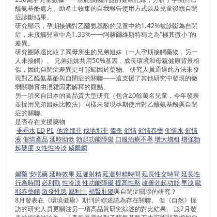
醯氨基酚處方、助產士收集的自我報告使用方式以及兒童後續自閉
症診斷結果。
研究顯示，孕期接觸對乙醯氨基酚的兒童中約1.42%被診斷為自閉
症，未接觸兒童中為1.33%——阿赫爾維斯特稱之為"極其微小"的
差異。
研究團隊還比較了同母所生的兄弟姐妹（一人孕期接觸藥物，另一
人未接觸）。 兄弟姐妹共用50%基因，成長環境和母親健康背景相
似，因此自閉症差異更可能歸因於藥物。 研究人員通過此方法未發
現對乙醯氨基酚與自閉症的關聯——這支援了其他研究中發現的微
弱關聯實由混雜因素解釋的觀點。
另一項來自日本的高品質大型研究（包含20餘萬名兒童，今年發表
並採用兄弟姐妹比較法）同樣未發現孕期使用對乙醯氨基酚與自閉
症的關聯。
是否存在支援藥物
乖乖水
ED
PE
他達那非
伐地那非
偉哥
催情
催情春藥
催情水
催情
液
催情產品
延時助勃
勃起功能障礙
口服治療不舉
增大增粗
增強勃
起硬度
女性性冷淡
威爾鋼
媚藥
安眠藥
延時效果
延遲射精
延遲射精時間
延長性交時間
延長性
行為時間
必利勁
性冷淡
性功能障礙
提高性慾
改善勃起功能
早洩
歐
耶春藥館
激發性慾
犀利士
補腎壯陽
與自閉症關聯的研究？
8月發表在《環境健康》期刊的綜述認為存在關聯。 但《自然》採
訪的研究人員更關注另一項高品質研究綜述的對比結果。 該2月發