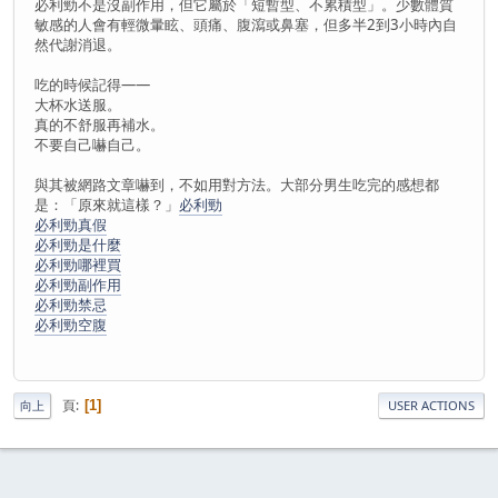
必利勁不是沒副作用，但它屬於「短暫型、不累積型」。少數體質
敏感的人會有輕微暈眩、頭痛、腹瀉或鼻塞，但多半2到3小時內自
然代謝消退。
吃的時候記得——
大杯水送服。
真的不舒服再補水。
不要自己嚇自己。
與其被網路文章嚇到，不如用對方法。大部分男生吃完的感想都
是：「原來就這樣？」
必利勁
必利勁真假
必利勁是什麼
必利勁哪裡買
必利勁副作用
必利勁禁忌
必利勁空腹
頁
1
向上
USER ACTIONS