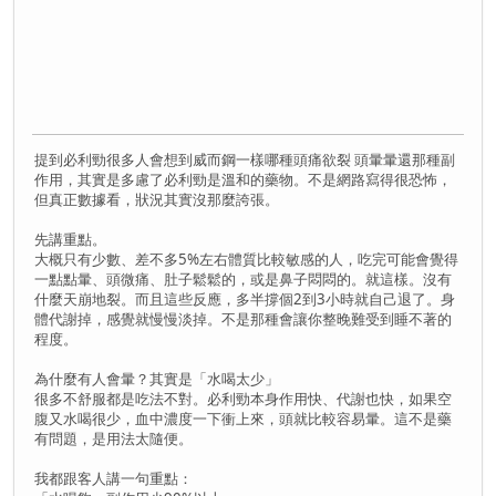
提到必利勁很多人會想到威而鋼一樣哪種頭痛欲裂 頭暈暈還那種副
作用，其實是多慮了必利勁是溫和的藥物。不是網路寫得很恐怖，
但真正數據看，狀況其實沒那麼誇張。
先講重點。
大概只有少數、差不多5%左右體質比較敏感的人，吃完可能會覺得
一點點暈、頭微痛、肚子鬆鬆的，或是鼻子悶悶的。就這樣。沒有
什麼天崩地裂。而且這些反應，多半撐個2到3小時就自己退了。身
體代謝掉，感覺就慢慢淡掉。不是那種會讓你整晚難受到睡不著的
程度。
為什麼有人會暈？其實是「水喝太少」
很多不舒服都是吃法不對。必利勁本身作用快、代謝也快，如果空
腹又水喝很少，血中濃度一下衝上來，頭就比較容易暈。這不是藥
有問題，是用法太隨便。
我都跟客人講一句重點：