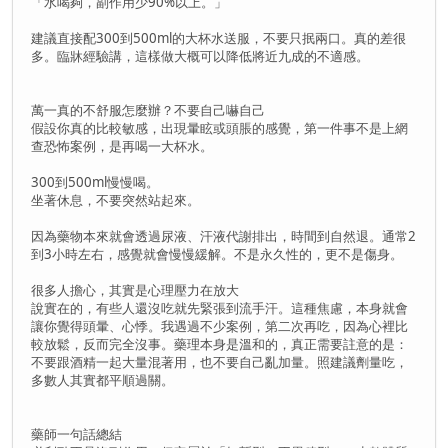
「水喝夠，副作用少90%以上。」
建議直接配300到500ml的大杯水送服，不要只抿兩口。真的差很
多。臨牀經驗講，這樣做大概可以降低將近九成的不適感。
萬一真的不舒服怎麼辦？不要自己嚇自己
假設你真的比較敏感，出現暈眩或頭脹的感覺，第一件事不是上網
查恐怖案例，是再喝一大杯水。
300到500ml慢慢喝。
坐著休息，不要突然站起來。
因為藥物本來就會透過尿液、汗液代謝排出，時間到自然退。通常2
到3小時左右，感覺就會慢慢緩解。不是永久性的，更不是傷身。
很多人擔心，其實是心理壓力在放大
說實在的，有些人還沒吃就先緊張到流手汗。這種焦慮，本身就會
讓你覺得頭暈、心悸。我遇過不少案例，第二次再吃，因為心裡比
較放鬆，反而完全沒事。藥理本身是溫和的，真正需要註意的是：
不要跟酒精一起大量混著用，也不要自己亂加量。照建議劑量吃，
多數人其實都平順過關。
藥師一句話總結