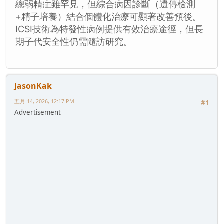
總弱精症雖罕見，但綜合病因診斷（遺傳檢測
+精子培養）結合個體化治療可顯著改善預後。
ICSI技術為特發性病例提供有效治療途徑，但長
期子代安全性仍需隨訪研究。
JasonKak
五月 14, 2026, 12:17 PM
#1
Advertisement