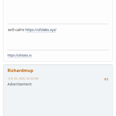
веб-сайте
https://ufolabs.xyz/
https://ufolabs.io
Richardmup
七月 04, 2026, 02:30 AM
#5
Advertisement