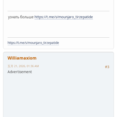
узнать больше
https://t.me/s/mounjaro_tirzepatide
https://t.me/s/mounjaro_tirzepatide
Williamaxiom
五月 21, 2026, 01:36 AM
#3
Advertisement