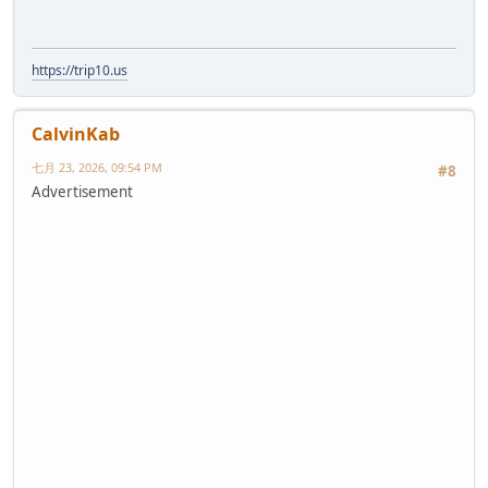
https://trip10.us
CalvinKab
七月 23, 2026, 09:54 PM
#8
Advertisement