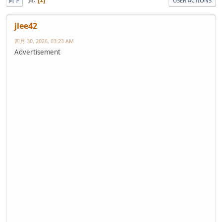
向下
USER ACTIONS
jlee42
四月 30, 2026, 03:23 AM
Advertisement