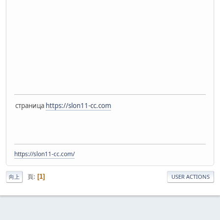
страница
https://slon11-cc.com
https://slon11-cc.com/
頁
1
向上
USER ACTIONS