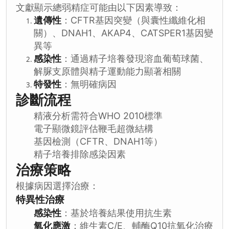
文獻顯示總弱精症可能由以下因素導致：
遺傳性
：CFTR基因突變（與囊性纖維化相
關）、DNAH1、AKAP4、CATSPER1基因變
異等
感染性
：通過精子培養發現溶血葡萄球菌、
解脲支原體與精子運動能力顯著相關
特發性
：無明確病因
診斷流程
精液分析需符合WHO 2010標準
電子顯微鏡評估鞭毛超微結構
基因檢測（CFTR、DNAH1等）
精子培養排除感染因素
治療策略
根據病因選擇治療：
特異性治療
感染性
：基於培養結果使用抗生素
氧化應激
：維生素C/E、輔酶Q10抗氧化治療