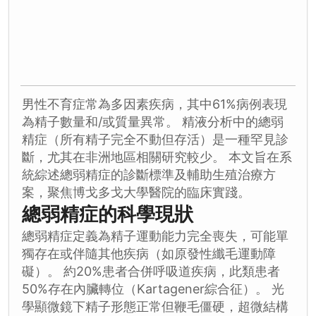
男性不育症常為多因素疾病，其中61%病例表現
為精子數量和/或質量異常。 精液分析中的總弱
精症（所有精子完全不動但存活）是一種罕見診
斷，尤其在非洲地區相關研究較少。 本文旨在系
統綜述總弱精症的診斷標準及輔助生殖治療方
案，聚焦博戈多戈大學醫院的臨床實踐。
總弱精症的科學現狀
總弱精症定義為精子運動能力完全喪失，可能單
獨存在或伴隨其他疾病（如原發性纖毛運動障
礙）。 約20%患者合併呼吸道疾病，此類患者
50%存在內臟轉位（Kartagener綜合征）。 光
學顯微鏡下精子形態正常但鞭毛僵硬，超微結構