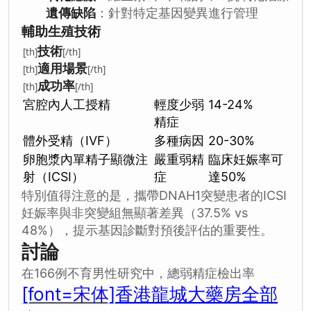
遺傳缺陷
：針對特定基因變異進行管理
輔助生殖技術
技術
[th]
[/th]
適用場景
[th]
[/th]
成功率
[th]
[/th]
宮腔內人工授精
輕度少弱
14-24%
精症
體外受精（IVF）
多種病因
20-30%
卵胞漿內單精子顯微注
嚴重弱精
臨床妊娠率可
射（ICSI）
症
達50%
特別值得注意的是，攜帶DNAH1突變患者的ICSI
妊娠率與非突變組無顯著差異（37.5% vs
48%），提示基因診斷對預後評估的重要性。
討論
在166例不育男性研究中，總弱精症檢出率
[font=宋体]
香港龍城大藥房全部