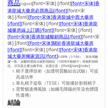
商品
[font=宋体] [/font]
[font=宋体]
香
[/u][/url]
港龍城大藥房必買商品
[/font]
[font=宋
体] [/font]
[font=宋体]
香港龍城中西大藥房
[/font]
[font=宋体] [/font]
[font=宋体]
香港龍
城藥房線上訂購
[/font]
[font=宋体] [/font]
[font=宋体]
香港龍城暢銷商品
[/font]
[font=宋
体] [/font]
[font=宋体]
關於香港龍城大藥房
[/font]
[font=宋体] [/font]
[font=宋体]
香港龍
城大藥房獨家資訊
[/font]
0.06%（1/166），與全球數
據一致。 診斷時需區分絕對弱精症（100%不動精子）與相對弱精
症。 ICSI是主要治療手段，但需注意：[/font][/size][/color]
精子選擇技術（如透明質酸結合試驗）可提
高成功率
睾丸精子提取（TESE）可能優於射精精子
需警惕遺傳風險（如纖毛障礙的常染色體隱
性遺傳）
結論