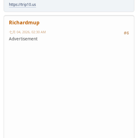
https://trip10.us
Richardmup
七月 04, 2026, 02:30 AM
#6
Advertisement