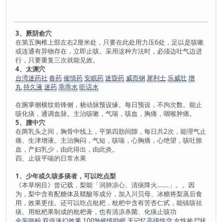
3、厥阴俞穴
在第五胸椎上部左右2厘米处，只要在此处用力压6处，足以是咳嗽
或连通有异物存在，立即止咳。采用这种方法时，必须边吐气边进
行，只要重复三次就能见效。
4、太渊穴
台湾迷药社
春药
催情药
安眠药
迷昏药
威而钢
犀利士
乐威壮
增
丸
持久液
迷药
乖乖水
听话水
在腕掌侧横纹前锋侧，桡动脉预设缘。每日预设，不拘次数。能止
咳化痰，通调血脉。主治咳嗽，气喘，咳血，胸痛，咽喉肿痛。
5、膻中穴
在两乳头之间，胸骨中线上，平第四肋间隙，每日共2次，能理气止
痛、生津增液。主治胸闷，气短，咳喘，心胸痛，心绝望，咳吐脓
血，产妇乳少，由此得出，由此炎。
四、止咳平喘的日常水果
1、少年或久咳多痰者，可以吃点梨
《本草纲目》曾记载，梨能「润肺凉心、清痰降火......」。。因
为，梨中含有配糖体及鞣酸等成分，加入川贝母、冰糖将梨蒸后食
用，效果更佳。还可以吃点枇杷，枇杷中含有苦杏仁甙，能镇咳祛
痰。用枇杷果制成的枇杷膏，也有清凉杀菌、化痰止咳功
金装啪粉
双倍迷幻效果
100%催情助眠
无记忆高级性交
女性捡尸状