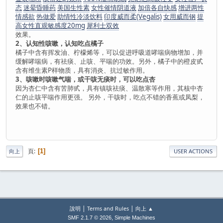
态
迷晕昏睡药
美国生性素
女性催情阴道液
加倍各自快感
增进两性
情感欲
热做爱
助情性冷淡饮料
印度威而柔(Vegalis)
女用威而钢
提
高女性直观敏感度20mg
犀利士双效
效果。
2、认知性咳嗽，认知吃点橘子
橘子中含有挥发油、柠檬烯等，可以促进呼吸道哮喘病物增加，并
缓解哮喘病，有祛痰、止咳、平喘的功效。另外，橘子中的橙皮甙
含有维生素P样物质，具有消炎、抗过敏作用。
3、咳嗽时咳嗽气喘，或干咳无痰时，可以吃点杏
因为杏仁中含有苦肺甙，具有镇咳祛痰、温散寒等作用，其核中杏
仁的止咳平喘作用更强。 另外，干咳时，吃点不错的香蕉或凤梨，
效果也不错。
頁
1
向上
USER ACTIONS
|
|
說明
Terms and Rules
向上 ▲
,
SMF 2.1.7 © 2026
Simple Machines