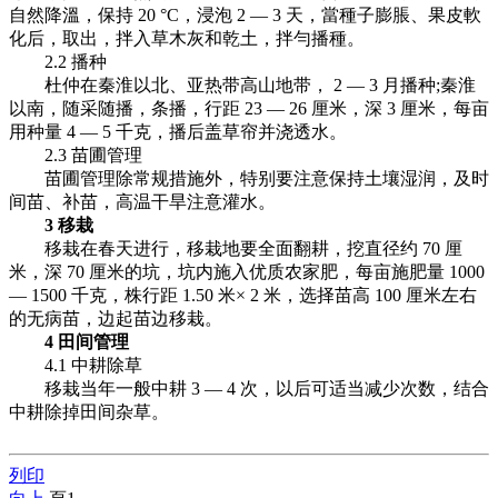
自然降溫，保持 20 °C，浸泡 2 — 3 天，當種子膨脹、果皮軟
化后，取出，拌入草木灰和乾土，拌勻播種。
2.2 播种
杜仲在秦淮以北、亚热带高山地带， 2 — 3 月播种;秦淮
以南，随采随播，条播，行距 23 — 26 厘米，深 3 厘米，每亩
用种量 4 — 5 千克，播后盖草帘并浇透水。
2.3 苗圃管理
苗圃管理除常规措施外，特别要注意保持土壤湿润，及时
间苗、补苗，高温干旱注意灌水。
3 移栽
移栽在春天进行，移栽地要全面翻耕，挖直径约 70 厘
米，深 70 厘米的坑，坑内施入优质农家肥，每亩施肥量 1000
— 1500 千克，株行距 1.50 米× 2 米，选择苗高 100 厘米左右
的无病苗，边起苗边移栽。
4 田间管理
4.1 中耕除草
移栽当年一般中耕 3 — 4 次，以后可适当减少次数，结合
中耕除掉田间杂草。
列印