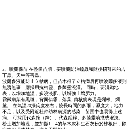
2、噴藥保苗 在整個苗期，要噴藥防治蝗蟲和隨後招引來的吉
丁蟲、天牛等害蟲。
波爾多液能防止立枯病，但苗木得了立枯病后再噴波爾多液則
無濟無事，應採用抗枯靈、多菌靈澆灌。 同時，要淺鋤地
表，以增加地溫，多澆淡肥，以增強土壤肥力。
霜黴病葉有黑斑，背面似霜，落葉; 菌核病表現是爛根、爛
莖。 在氣溫20攝氏度左右，較長時間的多雨，濕度大，地力
不足，以及受附近杜仲幼林病源的感染，苗圃中也易得上述
病。 可採用代森銨（鋅）、代森錳鋅、多菌靈噴撒或灌澆。
松土增加地溫，並加撒1：4的草木灰和生石灰粉於株根部，除