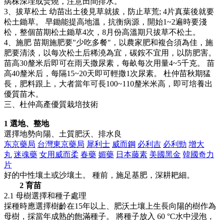
病株深埋或焚燒，注意田間排水。
3、拔草松土 幼苗出土後見草就拔，防止草荒; 4片真葉後就要
松土鋤草。 早鋤能提高地溫，抗衡病源，開始1~2遍時要淺
松，整個苗期松土鋤草4次，8月份高溫期只拔草不松土。
4、施肥 苗期施肥要"少吃多餐"，以農家肥和複合須為佳，施
肥要清淡，以每次松土后稀澆為宜，碳銨不宜用，以防肥害。
苗高30釐米后即可在雨天撒尿素，每畝每次用量4~5千克。 苗
高40釐米后，每隔15~20天即可輕撒1次尿素。 杜仲苗秋期猛
長，肥料跟上，大者當年可長100~110釐米米高，即可培養出
優質苗木。
三、杜仲高產優質栽培技術
1 選地、整地
選擇地勢向陽、土質肥沃、排水良
东京藥局
台灣東京藥局
犀利士
威而鋼
必利吉
必利勁
增大
丸
迷魂藥
女用威而柔
春藥
媚藥
日本藤素
美國黑金
韓國奇力
片
好的中性壤土或沙壤土。 種前，施足基肥，深耕耙細。
2 育苗
2.1 母樹選擇和種子處理
採種時應選擇樹齡在15年以上、肥沃土壤上生長向陽的樹作為
母樹，採當年成熟的飽滿種子。 將種子放入 60 °C水中浸泡，