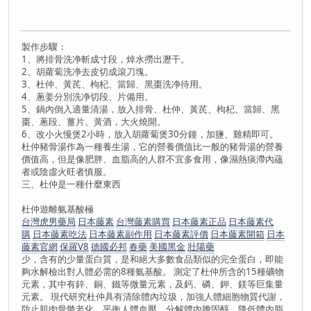
製作步驟：
1、將排骨洗净斬成寸段，焯水撈出瀝干。
2、胡蘿蔔洗净去皮切成滾刀塊。
3、杜仲、黃芪、枸杞、當歸、黑棗洗净待用。
4、蔥姜分別洗净切段、片備用。
5、鍋內倒入適量清湯，放入排骨、杜仲、黃芪、枸杞、當歸、黑
棗、蔥段、薑片、黃酒，大火燒開。
6、改小火慢煲2小時，放入胡蘿蔔煲30分鐘，加鹽、雞精即可。
杜仲豬骨湯作為一種養生湯，它的營養價值比一般的豬骨湯的營養
價值高，但是像肥胖、血脂高的人群不宜多食用，像濕熱痰滯內蘊
者或陰虛火旺者慎服。
三、杜仲是一種什麼東西
杜仲遊離氨基酸極
台灣虎男藥局
日本藤素
台灣藤素購買
日本藤素正品
日本藤素代
購
日本藤素吃法
日本藤素副作用
日本藤素評價
日本藤素開箱
日本
藤素官網
保羅V8
德國必邦
春藥
美國黑金
壯陽藥
少，含有的少量蛋白質，是和絕大多數食品類似的完全蛋白，即能
夠水解檢出對人體必需的8種氨基酸。 測定了杜仲所含的15種礦物
元素，其中有鋅、銅、鐵等微量元素，及鈣、磷、鉀、鎂等巨集量
元素。 現代研究杜仲具有清除體內垃圾，加強人體細胞物質代謝，
防止肌肉骨骼老化，平衡人體血壓，分解體內膽固醇，降低體內脂