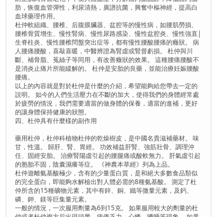
肪，恢復血管彈性，利尿清熱，廣譜抗菌，興奮中樞神經，提高白
血球藥理作用。
杜仲軟組織、腰椎、后腹膜臟器、盆腔等的慢性病，如腰肌勞損、
腰椎骨質增生、慢性腎病、慢性尿路感染、慢性盆腔炎、慢性強直|
生脊柱炎、慢性腰椎問盤突出症等，都有慢性腰酸腰痛的癥狀。 病
人腰痛腰酸，喜敲喜暖，中醫辨證為腎虛或腎督虧損。 杜仲與川
斷、補骨脂、菟絲子等同用，有改善癥狀的效果。 這種腰痛腰酸不
是消炎止痛片所能緩解的。 杜仲是安胎的良藥，並能治療妊娠腰酸
腰痛。
以上的內容就是對於杜仲是什麼的介紹，希望能夠給您帶去一定的
説明。 如今的人們生活壓力在不斷的加大，使得我們的身體經常處
於疲勞的情況，我們需要適當的做身體的保養，適當的進補，更好
的讓身體保持健康的狀態。
四、杜仲具有什麼樣的副作用
藥用杜仲，杜仲科植物杜仲的乾燥樹皮，是中國名貴滋補藥材。 味
甘，性溫。 歸肝、腎、胃經。 功效補益肝腎、強筋壯骨、調理沖
任、固經安胎。 治療腎陽虛引起的腰腿痛或酸軟無力。 肝氣虛引起
的胞胎不固，陰囊濕癢等症。 《神農本草經》列為上品。
杜仲遊離氨基酸極少，含有的少量蛋白質，是和絕大多數食品類似
的完全蛋白，即能夠水解檢出對人體必需的8種氨基酸。 測定了杜
仲所含的15種礦物元素，其中有鋅、銅、鐵等微量元素，及鈣、
磷、鉀、鎂等巨集量元素。
一般的情況，一次服用劑量為6到15克。 如果服用較大的劑量的杜
仲或者杜仲複方后出現頭暈，疲倦乏力，心悸，嗜睡等現象。 如果