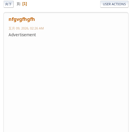
頁
1
向下
USER ACTIONS
nfgvgfhgfh
五月 09, 2026, 02:26 AM
Advertisement