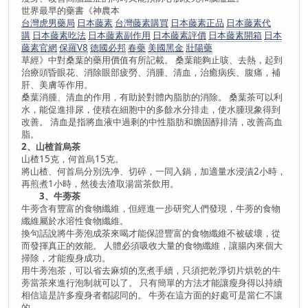
世界最早的藥書《神農本
台灣虎男藥局
日本藤素
台灣藤素購買
日本藤素正品
日本藤素代
購
日本藤素吃法
日本藤素副作用
日本藤素評價
日本藤素開箱
日本
藤素官網
保羅V8
德國必邦
春藥
美國黑金
壯陽藥
草經》中對桑葉的藥用價值有所記載。 桑葉能夠止咳、去熱，起到
治療頭昏眼花、消除眼部疲勞、消腫、清血，治癒病疾、腹痛，補
肝、美膚等作用。
桑葉消腫、清血的作用，有助於對體內脂肪的消除。 桑葉茶可以利
水，能促進排尿，使積在細胞中的多餘水分排走，使水腫現象得到
改善。 清血是指將血液中過剩的中性脂肪和膽固醇排清，改善高血
脂。
2、山楂首烏茶
山楂15克，何首烏15克。
將山楂、何首烏分別洗净、切碎，一同入鍋，加適量水浸漬2小時，
再煎煮1小時，然後去渣取湯當茶飲用。
3、牛蒡茶
牛蒡含有豐富的食物纖維，但經進一步研究人們發現，牛蒡的食物
纖維屬於水溶性食物纖維。
換句話說將牛蒡泡成茶來喝才能保證豐富的食物纖維不被破壞，從
而發揮真正的效能。 人體必須吸收大量的食物纖維，讓腸內來個大
掃除，才能瘦身成功。
用牛蒡泡茶，可以省去麻煩的烹煮手續，只須把乾淨切片烘乾的牛
蒡當茶來進行泡制就可以了。 只有簡單的方法才能讓瘦身得以持續
相信這是許多瘦身者都認同的。 牛蒡在這方面的好處可是當仁不讓
的。