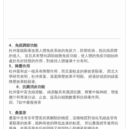
4、免疫調節功能
杜仲葉能顯著改善人體免疫系統的免疫力，防禦疾病，抵抗病原體
的侵入。 並且具有雙向調節細胞免疫功能，使人體的免疫功能始終
處於良好狀態的作用，對維持人體健康十分有利。
5、降壓作用
杜仲葉和皮一樣具有降壓作用，而且葉較皮的療效更顯著。 西北大
學研究表明，杜仲黃葉、落葉降壓效果不明顯。 經過炒或烘的綠葉
降壓效果較顯著。
6、抗菌消炎功能
杜仲葉中富含綠原酸。 綠原酸具有廣譜抗菌、興奮中樞神經、增進
膽汁和胃液分泌、止血、提高白細胞數量和抗病毒作用。
四、7款中藥瘦身茶
1、桑葉茶
桑葉中含有非常豐富的黃酮類的物質，這種物質對強化毛細血管有
著顯著的效果，能夠有效的降低血液的粘度。 所以桑葉經常被用在
瘦身、改善高脂血症的同時又能預防心肌梗死和腦溢血。