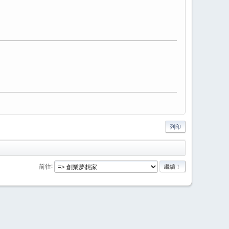
列印
前往