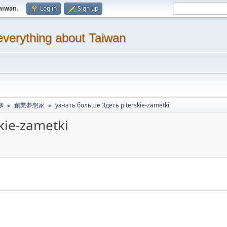
aiwan
.
Log in
Sign up
thing about Taiwan
聊
創業夢想家
узнать больше Здесь piterskie-zametki
►
►
kie-zametki