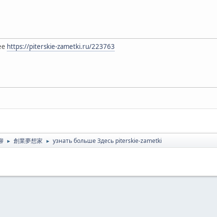
ее
https://piterskie-zametki.ru/223763
聊
創業夢想家
узнать больше Здесь piterskie-zametki
►
►