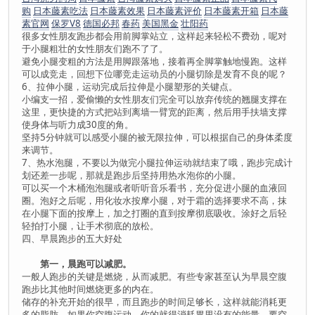
购
日本藤素吃法
日本藤素效果
日本藤素评价
日本藤素开箱
日本藤
素官网
保罗V8
德国必邦
春药
美国黑金
壮阳药
很多女性朋友跑步都会用前脚掌站立，这样起来轻松不费劲，呢对
于小腿粗壮的女性朋友们跑不了了。
避免小腿变粗的方法是用脚跟落地，接着再全脚掌触地慢跑。这样
可以成竞走，回想下位哪竞走运动员的小腿切除是发育不良的呢？
6、拉伸小腿，运动完成后拉伸是小腿塑形的关键点。
小编支一招，爱偷懒的女性朋友们完全可以放弃传统的翘腿支撑在
这里，更快捷的方式把站到离墙一臂宽的距离，然后用手扶墙支撑
使身体与听力成30度的角。
坚持5分钟就可以感受小腿的被无限拉伸，可以根据自己的身体柔度
来调节。
7、热水泡腿，不要以为做完小腿拉伸运动就结束了哦，跑步完成计
划还差一步呢，那就是跑步后坚持用热水泡你的小腿。
可以买一个木桶泡泡腿或者听听音乐看书，充分促进小腿的血液回
圈。泡好之后呢，用化妆水按摩小腿，对于霜的选择要求不高，抹
在小腿下面的按摩上，加之打圈的直到按摩彻底吸收。涂好之后轻
轻拍打小腿，让手术彻底的放松。
四、早晨跑步的五大好处
第一，晨跑可以减肥。
一般人跑步的关键是燃烧，从而减肥。有些专家甚至认为早晨空腹
跑步比其他时间燃烧更多的内在。
储存的补充开始的很早，而且跑步的时间足够长，这样就能消耗更
多的脂肪。如果你空腹运动，你的就得消耗胃里没有的能量，要空