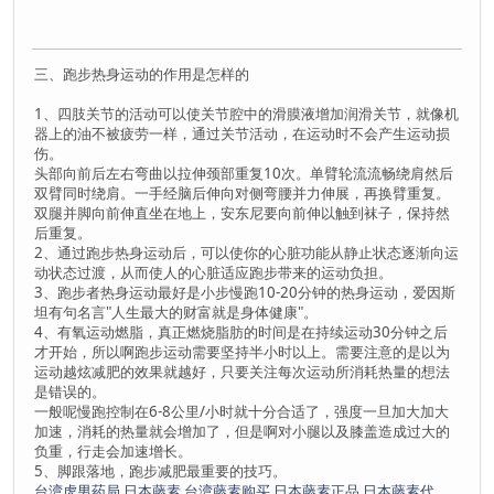
三、跑步热身运动的作用是怎样的
1、四肢关节的活动可以使关节腔中的滑膜液增加润滑关节，就像机
器上的油不被疲劳一样，通过关节活动，在运动时不会产生运动损
伤。
头部向前后左右弯曲以拉伸颈部重复10次。单臂轮流流畅绕肩然后
双臂同时绕肩。一手经脑后伸向对侧弯腰并力伸展，再换臂重复。
双腿并脚向前伸直坐在地上，安东尼要向前伸以触到袜子，保持然
后重复。
2、通过跑步热身运动后，可以使你的心脏功能从静止状态逐渐向运
动状态过渡，从而使人的心脏适应跑步带来的运动负担。
3、跑步者热身运动最好是小步慢跑10-20分钟的热身运动，爱因斯
坦有句名言"人生最大的财富就是身体健康"。
4、有氧运动燃脂，真正燃烧脂肪的时间是在持续运动30分钟之后
才开始，所以啊跑步运动需要坚持半小时以上。需要注意的是以为
运动越炫减肥的效果就越好，只要关注每次运动所消耗热量的想法
是错误的。
一般呢慢跑控制在6-8公里/小时就十分合适了，强度一旦加大加大
加速，消耗的热量就会增加了，但是啊对小腿以及膝盖造成过大的
负重，行走会加速增长。
5、脚跟落地，跑步减肥最重要的技巧。
台湾虎男药局
日本藤素
台湾藤素购买
日本藤素正品
日本藤素代