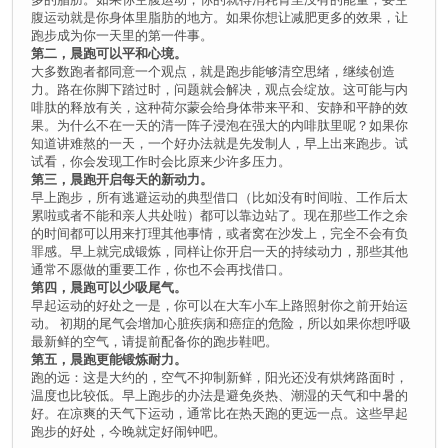
腹运动就是你身体里脂肪的地方。如果你想让减肥更多的效果，让
跑步成为你一天里的第一件事。
第二，晨跑可以平和心境。
大多数跑者都同意一个观点，就是跑步能够清空思绪，继续创造
力。路在你脚下踏过时，问题就会解决，观点会绽放。这可能与内
啡肽的释放有关，这种荷尔蒙会给身体带来平和、安静和平静的效
果。为什么不在一天的清一阵子浸泡在强大的内啡肽里呢？如果你
知道讲难熬的一天，一个好办法就是先发制人，早上出来跑步。试
试看，你会发现工作时会比原来少许多压力。
第三，晨跑开启每天的新动力。
早上跑步，所有逃避运动的典型借口（比如没有时间啦、工作后太
累啦或者不能和亲人共处啦）都可以靠边站了。现在那些工作之余
的时间都可以用来打理其他事情，或者窝在沙发上，完全不会有负
罪感。早上就完成锻炼，同样让你开启一天的持续动力，那些其他
通常不愿做的重要工作，你也不会再找借口。
第四，晨跑可以少吸尾气。
早起运动的好处之一是，你可以在大车小车上路照射你之前开始运
动。 初期的尾气会增加心脏疾病和癌症的危险，所以如果你想呼吸
最新鲜的空气，请提前配备你的跑步鞋吧。
第五，晨跑更能锻炼耐力。
跑的远：这是大约的，空气不抑制新鲜，阳光还没有烘烤路面时，
温度也比较低。早上跑步的办法是避免炎热、潮湿的天气和中暑的
好。在凉爽的天气下运动，通常比在热天跑的更远一点。这些早起
跑步的好处，今晚就定好闹钟吧。