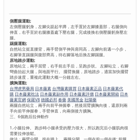
側壓腿運動;
左側壓腿躬身，左腳尖踮起半蹲，左手置於左腳膝蓋部，右腿側向
伸直，右手至於右腿膝蓋處下壓右腿，完成後換右側壓腿躬身壓左
腿。
踢腿運動;
自然站立挺直腰背，兩手臂側平伸與肩同高，左腳向前邁一小步，
右腳筆直踢腿與腹部齊高，待右腳落地后換左腳踢腿。
原地踏步運動;
原地站立，兩手屈臂，右手前左手后，呈跑步狀。 左腳站立，右腳
彎曲抬起大腿，與地面平行。 擺臂換腿，原地踏步，適當加快擺臂
踏步速度，重複此運動大概一分鐘左右。
擴胸運動;
台灣虎男藥局
日本藤素
台灣藤素購買
日本藤素正品
日本藤素代
購
日本藤素吃法
日本藤素副作用
日本藤素評價
日本藤素開箱
日本
藤素官網
保羅V8
德國必邦
春藥
美國黑金
壯陽藥
兩腿自然站立，兩手向前平伸握拳，然後屈臂擴胸向後，還原到兩
手向前平伸握拳，手臂伸直，向兩側後方擴胸。
三、6個跑后拉伸動作
1.小腿拉伸。 跑步時小腿承受的壓力很大，所以跑完后小腿肌肉很
需要拉伸放鬆。
做法：兩臂分開，按在牆上。 兩腿分開，一個在前一個在後; 前腿