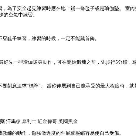
，為了安全起見練習時應在地上鋪一條毯子或是瑜伽墊。 室內
味的空氣中練習。
不穿鞋子練習，練習的時候，一定不能戴首飾。
 最好先一些瑜伽暖身動作，可在開始鍛煉之前，先步行5分鐘，
要刻意追求"標準"。 當你伸展到自己能承受的最大程度時，就
藥 汗馬糖 犀利士 紅金偉哥 美國黑金
成教練的動作，勉強做過度的伸展或壓縮容易使自己受傷。