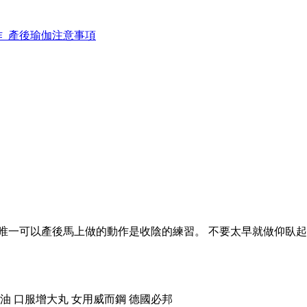
作_產後瑜伽注意事項
唯一可以產後馬上做的動作是收陰的練習。 不要太早就做仰臥起
。
神油 口服增大丸 女用威而鋼 德國必邦