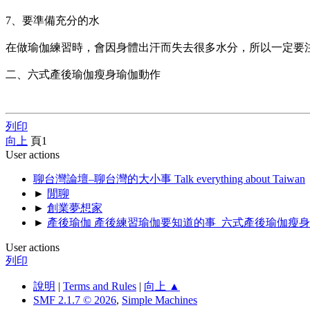
7、要準備充分的水
在做瑜伽練習時，會因身體出汗而失去很多水分，所以一定要
二、六式產後瑜伽瘦身瑜伽動作
列印
向上
頁
1
User actions
聊台灣論壇–聊台灣的大小事 Talk everything about Taiwan
►
閒聊
►
創業夢想家
►
產後瑜伽 產後練習瑜伽要知道的事_六式產後瑜伽瘦
User actions
列印
說明
|
Terms and Rules
|
向上 ▲
SMF 2.1.7 © 2026
,
Simple Machines