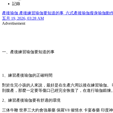
記錄
產後瑜伽 產後練習瑜伽要知道的事_六式產後瑜伽瘦身瑜伽動
五月 19, 2026, 03:28 AM
Advertisement
一、產後練習瑜伽要知道的事
1、練習產後瑜伽的正確時間
對於生完小孩的人來說，最好是在生產六周以後在練習瑜伽。 
剖腹產，那麼一定要等傷口已經完全恢復了，在進行瑜伽鍛煉
2、練習產後瑜伽要有舒適的環境
三体牛鞭 世界三大約會強暴藥 保羅V8 催情水 卡宴春藥 印度