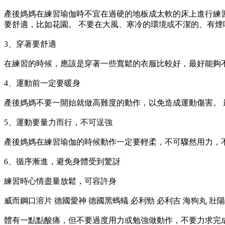
產後媽媽在練習瑜伽時不宜在過硬的地板成太軟的床上進行練習
要舒適，比如花園。 不要在大風、寒冷的環境或不潔的、有煙
3、穿著要舒適
在練習的時候，應該是穿著一些寬鬆的衣服比較好，最好能夠
4、運動前一定要暖身
產後媽媽不要一開始就做高難度的動作，以免造成運動傷害。
5、運動要量力而行，不可逞強
產後媽媽在練習瑜伽的時候動作一定要輕柔，不可驟然用力，不
6、循序漸進，避免身體受到驚訝
練習時心情盡量放鬆，可容許身
威而鋼口溶片 德國愛神 德國黑螞蟻 必利勁 必利吉 海狗丸 壯陽
體有一點點酸痛，但不要過度用力或勉強做動作，不要力求完