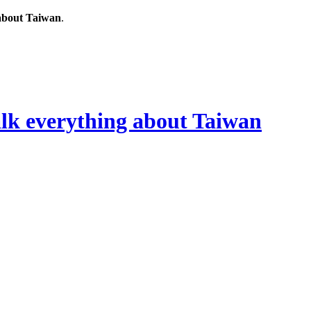
out Taiwan
.
rything about Taiwan