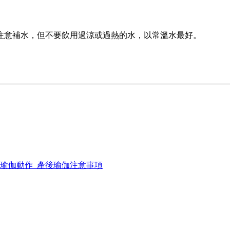
注意補水，但不要飲用過涼或過熱的水，以常溫水最好。
身瑜伽動作_產後瑜伽注意事項