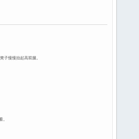
着凳子慢慢抬起高双腿。
看。