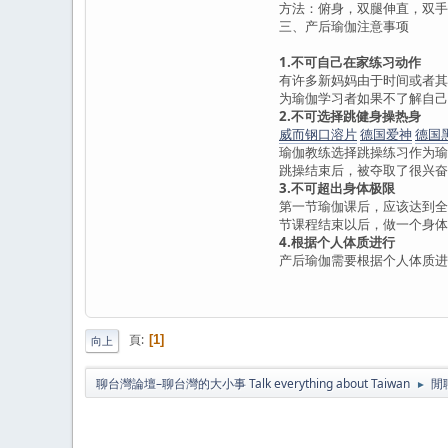
方法：俯身，双腿伸直，双手
三、产后瑜伽注意事项
1.不可自己在家练习动作
有许多新妈妈由于时间或者其
为瑜伽学习者如果不了解自己
2.不可选择跳健身操热身
威而钢口溶片
德国爱神
德国
瑜伽教练选择跳操练习作为瑜
跳操结束后，被夺取了很兴奋
3.不可超出身体极限
第一节瑜伽课后，应该达到全
节课程结束以后，做一个身体
4.根据个人体质进行
产后瑜伽需要根据个人体质
頁
1
向上
聊台灣論壇–聊台灣的大小事 Talk everything about Taiwan
閒
►