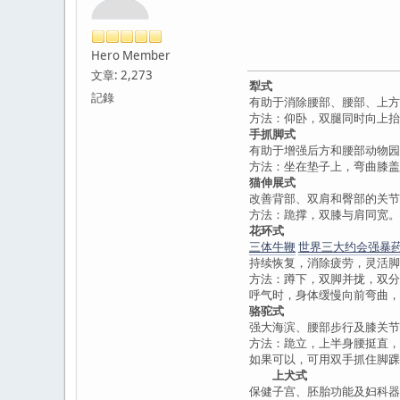
Hero Member
文章: 2,273
犁式
記錄
有助于消除腰部、腰部、上方
方法：仰卧，双腿同时向上抬
手抓脚式
有助于增强后方和腰部动物园
方法：坐在垫子上，弯曲膝盖
猫伸展式
改善背部、双肩和臀部的关节
方法：跪撑，双膝与肩同宽。
花环式
三体牛鞭
世界三大约会强暴
持续恢复，消除疲劳，灵活脚
方法：蹲下，双脚并拢，双分
呼气时，身体缓慢向前弯曲
骆驼式
强大海滨、腰部步行及膝关节
方法：跪立，上半身腰挺直，
如果可以，可用双手抓住脚踝
上犬式
保健子宫、胚胎功能及妇科器