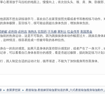
掌心逐渐放于马拉松的地面上。慢慢向上，依次抬头头、颈、肩、胸、卧腹部
他原因不想去训练场学习，喜欢自己在家里按照光碟或者书等教程练习动作。
的身体极限，盲目练习，很可能会因超出身体负担，增加身体负担。
黑蚂蚁
必利劲
必利吉
海狗丸
壮阳药
汗马糖
犀利士
红金伟哥
美国黑金
伽前的热身运动，这是不可取的。因为跳操操身体动作幅度过大，跳操后身体
，这种情况，很容易造成一些被夺取的各种拉伤。
身合一的良好感觉。如果只是身体的某些部分感觉好，或者产生了一身大汗，
记录，可以看看自己身体各部分的感受，看是否超过极限，据此制定练习计划
进行，因人制定合适的运动计划，循序渐进，不能为了加快瘦身而伤害身体。
聊
創業夢想家
產後瑜伽 產後練習瑜伽要知道的事_六式產後瑜伽瘦身瑜伽動作_
►
►