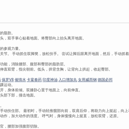
的脂肪。
头，双手掌心贴着地面。将臀部向上抬头离开地面。
的参观力量。
关节。 手动抓住双脚凳，放松扶手。 尝试让脚后跟离开地面，然后，手动抓
功能，消除腰部、腹部和臀部的脂肪层。
伸直双臂，指尖朝前。低头，拱背含胸，让背向上拱起，收起臀部。
药
保罗V8
催情水
卡宴春药
印度神油
入口增加丸
女用威而钢
德国必邦
踝运动。
开，身体前倾。双膝卧心置于地面上，向前伸直。
，头部下部，撞击地面。
。
手动扶住部。 最初时，手动轻推髋部向前，双肩后仰，将助力向上挺起，向上
动作，加大动作的强度。 呼气时，身体慢慢向上挺直，放松双臂，还原。
官，腰部加强腹部切除。