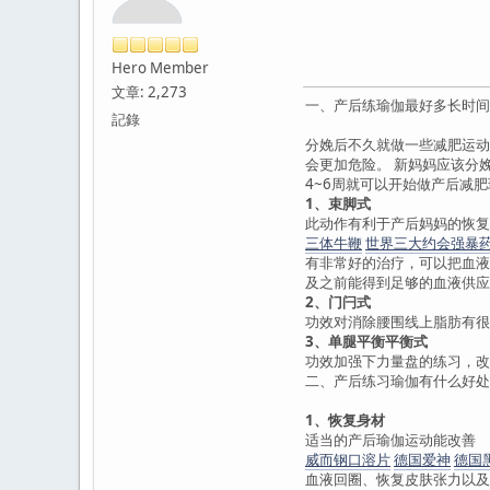
Hero Member
文章: 2,273
一、产后练瑜伽最好多长时间
記錄
分娩后不久就做一些减肥运动
会更加危险。 新妈妈应该分
4~6周就可以开始做产后减
1、束脚式
此动作有利于产后妈妈的恢复
三体牛鞭
世界三大约会强暴
有非常好的治疗，可以把血液
及之前能得到足够的血液供应
2、门闩式
功效对消除腰围线上脂肪有很
3、单腿平衡平衡式
功效加强下力量盘的练习，改
二、产后练习瑜伽有什么好处
1、恢复身材
适当的产后瑜伽运动能改善
威而钢口溶片
德国爱神
德国
血液回圈、恢复皮肤张力以及