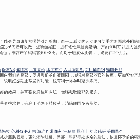
可能会导致康复放慢并引起瑜伽，而一点感动的运动则可使手术断面或外阴疤
娩至少6周后可以做一些瑜伽减肥，进行增性氧健美活动。产妇何时可以进入健
肥瑜伽，剖宫产的妈妈需要6~8周。而对于疤痕体质者，可能要在2个月后。
药
保罗V8
催情水
卡宴春药
印度神油
入口增加丸
女用威而钢
德国必邦
回向我们的腹部，促进腹部的血液回圈，加强对腹部器官的按摩，更加紧实产
，说明妊娠期正常发挥功能，也有利于怀孕时减少疼痛。
好的效果，并可强化脊柱和内脏，增强截取腹部的紧实。
善脊柱水肿，有利于消除下肢疲劳，消除腰围多余脂肪。
黑蚂蚁
必利劲
必利吉
海狗丸
壮阳药
汗马糖
犀利士
红金伟哥
美国黑金
减少脂肪固定，更能消除腹部、臀部、臀部等处多余的脂肪，恢复怀孕前的窈