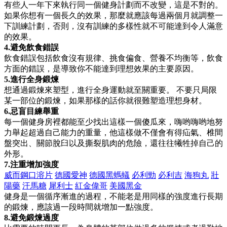
有些人一年下來執行同一個健身計劃而不改變，這是不對的。
如果你想有一個長久的效果，那麼就應該每過兩個月就調整一
下訓練計劃，否則，沒有訓練的多樣性就不可能達到令人滿意
的效果。
4.避免飲食錯誤
飲食錯誤包括飲食沒有規律、挑食偏食、營養不均衡等，飲食
方面的錯誤，是導致你不能達到理想效果的主要原因。
5.進行全身鍛煉
想通過鍛煉來塑型，進行全身運動就至關重要。 不要只局限
某一部位的鍛煉，如果那樣的話你就很難塑造理想身材。
6.忌盲目練舉重
每一個健身房裡都能至少找出這樣一個傻瓜來，嗨哟嗨哟地努
力舉起超過自己能力的重量，他這樣做不僅會有得疝氣、椎間
盤突出、關節脫臼以及撕裂肌肉的危險，還往往犧牲掉自己的
外形。
7.注重增加強度
威而鋼口溶片
德國愛神
德國黑螞蟻
必利勁
必利吉
海狗丸
壯
陽藥
汗馬糖
犀利士
紅金偉哥
美國黑金
健身是一個循序漸進的過程，不能老是用同樣的強度進行長期
的鍛煉，應該過一段時間就增加一點強度。
8.避免鍛煉過度