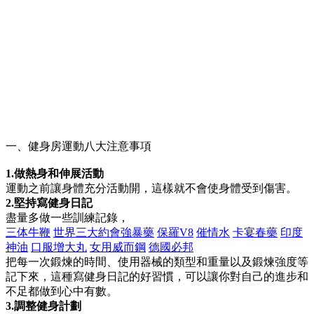
一、健身房運動八大注意事項
1.做熱身和伸展活動
運動之前讓身體充分活動開，這樣就不會使身體受到傷害。
2.堅持寫健身日記
盡量多做一些訓練記錄，
三体牛鞭
世界三大約會強暴藥
保羅V8
催情水
卡宴春藥
印度
神油
口服增大丸
女用威而鋼
德國必邦
把每一次鍛煉的時間、使用器械的類型和重量以及鍛煉強度等
記下來，這種寫健身日記的好習慣，可以讓你對自己的進步和
不足都做到心中有數。
3.調整健身計劃