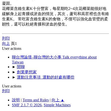
凝固。
花椰菜含維生素K十分豐富，每星期吃2~4次花椰菜能很好地
緩解身上起青腫或淤血的情況，其次，蘆筍和萵苣裡也含有維
生素K。 常吃富含維生素K的食物，不僅可以強化血管壁的柔
韌性，還可以杜絕青腫和淤血的發生。
列印
向上
頁
1
User actions
聊台灣論壇–聊台灣的大小事 Talk everything about
Taiwan
►
閒聊
►
創業夢想家
►
運動注意事項_運動的好處有哪些
User actions
列印
說明
|
Terms and Rules
|
向上 ▲
SMF 2.1.7 © 2026
,
Simple Machines