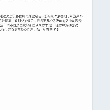
缺中草药，通过先进设备提纯与烟丝融合一起后制作成香烟，可达到外
喷吐烟雾，闻到或抽烟后，只需要几个呼吸能有效地刺激爱
活，情不自禁宽衣解带自动向你求.爱，任你肆意鞭挞蹂.
太强，建议提前预备性趣用品【配有解.药】