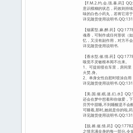
【F.M.2.约.会.强.暴.
意识模糊的状态，药效则持续
味的白色小药丸，若将它溶于
详见随货使用说明书.QQ:1317
【烟雾型.麻.醉.药】QQ:
魂香，可制作成任何形状（如
忆，又没有副作用，对方不会
详见随货使用说明书.
【香水型.催.情.药】QQ:
嗅觉不灵敏根本闻不出来。
1、可提前喷在车里，房间里
火焚.身。
2、单身女性自慰时喷涂自用，
详见随货使用说明书.QQ:1317
【美.国.催.眠.迷.幻.水】
还会在梦中想着和你做爱，下
芬芳中甜睡,不到睡醒是不会醒
可睡着,那时,她就是你的啦,药
详见随货使用说明书.QQ:1317
【脱.裤.催.情.药】QQ:
之情充满全身的每一部分,令女