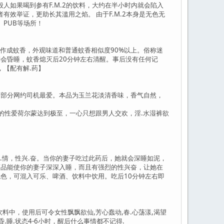
工具一般人如果喝到参有F.M.2的饮料，大约在半小时内就会陷入
效举证，更助长其滥用之焰。 由于F.M.2本身是无色无
PUB等场所！
纯后制作成蚊香，外观味道和普通蚊香相似度90%以上。俗称迷
则会昏睡，蚊香熄灭后20分钟左右清醒。事后没有任何记
【配有解.药】
时也是部分网约司机最爱。本品为玉兰花淡清香味，香气自然，
的性爱荷尔蒙达到极至，一心只想跟男人交欢，淫.水湿裤欲
另一是助.情，性兴.奋。当你的妻子吃过此药后，她就会深睡如泥，
.药品能使你的妻子深深入睡，而且有强烈的性兴奋，让她在
、无色，可混入可乐、啤酒、饮料中饮用。吃后10分钟左右即
种饮料中，使用后可令女性飘飘欲仙,芳心蠢动,春.心荡漾,渴望
.睡.状态4-6小时，醒后什么事情都不记得.