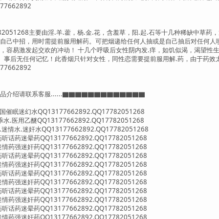
7662892
7782051268主要由淫.羊.藿，杨.金.花，含羞草，阳.起.石等十几种稀
自己中招，用时需提前服用解药。可把烟递给任何人抽或是自己抽后对任何人
，容易激发起交欢的冲动！ 十几个呼吸后女性阴内发.痒，如饥似渴，渴望性生
。事后无任何记忆！此香烟只针对女性，同性恋需要提前服用解.药，由于药效
7662892
产品介绍请联系客服......▇▇▇▇▇▇▇▇▇▇▇▇▇
眠迷幻水QQ13177662892.QQ17782051268
医用乙醚QQ13177662892.QQ17782051268
情水.迷奸水QQ13177662892.QQ17782051268
药迷晕药QQ13177662892.QQ17782051268
强迷奸药QQ13177662892.QQ17782051268
药迷晕药QQ13177662892.QQ17782051268
强迷奸药QQ13177662892.QQ17782051268
药迷晕药QQ13177662892.QQ17782051268
强迷奸药QQ13177662892.QQ17782051268
药迷晕药QQ13177662892.QQ17782051268
强迷奸药QQ13177662892.QQ17782051268
药迷晕药QQ13177662892.QQ17782051268
强迷奸药QQ13177662892.QQ17782051268