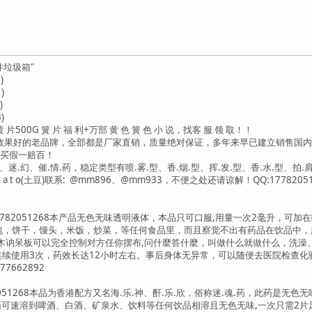
件垃圾箱"
)
)
)
)
500G 簧 片 福 利+万部 黄 色 簧 色 小 说，找客 服 领 取！！
做效果好的老品牌，全部都是厂家直销，质量绝对保证，多年来早已建立销售国
买假一赔百！
醉、迷.幻、催.情.药，稳定类型有喷.雾.型、香.烟.型、挥.发.型、香.水.型
 t o(土豆)联系: @mm896、@mm933，不便之处还请谅解！QQ:1778205126
:17782051268本产品无色无味透明液体，本品只可口服,用量一次2毫升，
包，饼干，馒头，米饭，炒菜，等任何食品里，而且察觉不出有药品在饮品中，服
木讷呆板可以完全控制对方任你摆布,问什麼答什麼，叫做什么就做什么，洗澡、
连续使用3次，药效长达12小时左右。事后身体无异常，可以随便去医院检查化
7662892
82051268本品为香港配方又名海.乐.神、酐.乐.欣，俗称迷.魂.药，此药是无色
此药可速溶到啤酒、白酒、矿泉水、饮料等任何饮品相溶且无色无味,一次只需2片足以