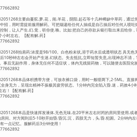
7662892
17782051268主要由蔓驼.萝.花，闹.羊花，阴阳.起石等十几种稀缺中草药
中招，用时需提前服用解药。可把烟递给任何人抽或是自己抽后对任何人喷吐烟
控制，让人产生.幻.觉，听你使.唤。比如:把自己的存款从银行取出来后给你，说
个小时左右。【配有解.药】
7662892
7782051268拍肩药:浓度是98/100。白色粉未状,溶于药水后成透明状态
后10秒钟左右会开始产生迷.幻状态。失去抵抗,立即短暂失意,出现神志不清，
记忆。事后无副作用，身体无任何不适症状，体内无残留药物，可以随便去医院化
7662892
17782051268本品体积携带方便，可放衣裤口袋，用时一般喷两下,2-5ML
沉全身无力，呈现出精神不振极其疲劳状态。1分钟内完全陷入昏.迷，药效4
左右！【配有解.药】
7662892
17782051268本品是快速挥发液体.无色无味.在20平米左右封闭的房间里使
房间。对方闻到后5-10秒开始昏.昏沉.沉，四肢无力，头.昏.犯困。2分钟
有一点记忆。服解药后3分钟使用！
7662892