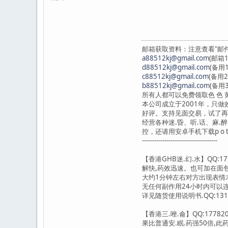
邮箱获取资料：注意查看"邮
a88512kj@gmail.com
(邮箱1
d88512kj@gmail.com
(备用1
c88512kj@gmail.com
(备用2
b88512kj@gmail.com
(备用3
所有人都可以免费领取色 色 黄 片
本公司成立于2001年，只
好评。支持见面交易，试了再
经营各种迷.昏、听.话、麻.
控，还请用安卓手机下载p o t a
-------------------------------------
【香港GHB迷.幻.水】QQ
解快,药效迅速。也可加在面
大约1分钟左右对方出现表情
无任何副作用24小时内可以
详见随货使用说明书.QQ:1317
【香港三.唑.侖】QQ:177
果比普通安.眠.药强50倍,