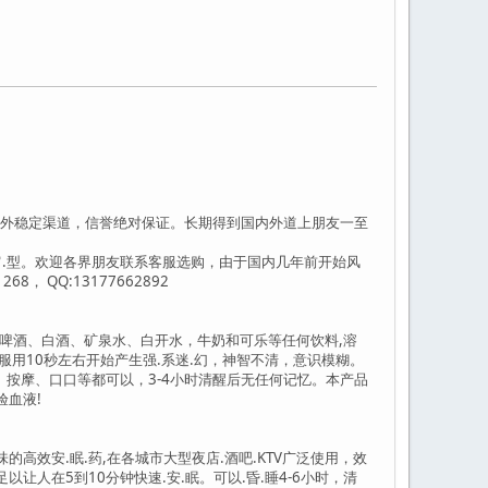
内外稳定渠道，信誉绝对保证。长期得到国内外道上朋友一至
、拍.肩.型。欢迎各界朋友联系客服选购，由于国内几年前开始风
8， QQ:13177662892
可加在啤酒、白酒、矿泉水、白开水，牛奶和可乐等任何饮料,溶
用10秒左右开始产生强.系迷.幻，神智不清，意识模糊。
按摩、口口等都可以，3-4小时清醒后无任何记忆。本产品
验血液!
无味的高效安.眠.药,在各城市大型夜店.酒吧.KTV广泛使用，效
让人在5到10分钟快速.安.眠。可以.昏.睡4-6小时，清