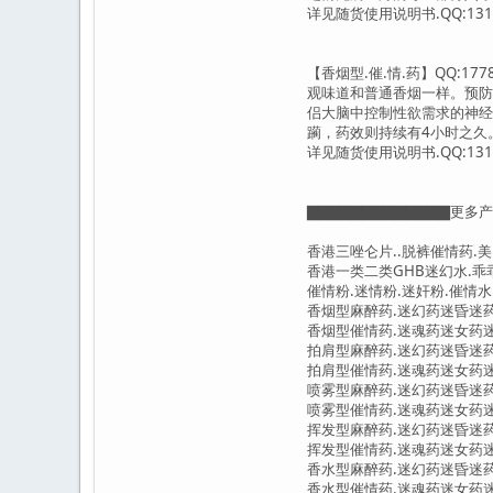
详见随货使用说明书.QQ:1317
【香烟型.催.情.药】QQ:1
观味道和普通香烟一样。预防
侣大脑中控制性欲需求的神经
躏，药效则持续有4小时之久
详见随货使用说明书.QQ:1317
▇▇▇▇▇▇▇▇▇▇▇▇▇更多
香港三唑仑片..脱裤催情药.美国催
香港一类二类GHB迷幻水.乖乖水.
催情粉.迷情粉.迷奸粉.催情水.迷
香烟型麻醉药.迷幻药迷昏迷药听话
香烟型催情药.迷魂药迷女药迷情药
拍肩型麻醉药.迷幻药迷昏迷药听话
拍肩型催情药.迷魂药迷女药迷情药
喷雾型麻醉药.迷幻药迷昏迷药听话
喷雾型催情药.迷魂药迷女药迷情药
挥发型麻醉药.迷幻药迷昏迷药听话
挥发型催情药.迷魂药迷女药迷情药
香水型麻醉药.迷幻药迷昏迷药听话
香水型催情药.迷魂药迷女药迷情药