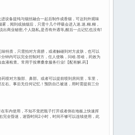
，通过先进设备提纯与烟丝融合一起后制作成香烟，可达到外观味
雾，闻到或抽烟后，只需十几个呼吸会进入迷.迷.糊.糊，
出商业秘密,个人隐私,是否有外遇等,醒后一点记忆也没有!
 具无色无味特质，只需拍对方肩膀，或者触碰到对方皮肤，也可以
1分钟内可以完全控制对方，任人使唤，问啥.答啥，药效为
验血液检查。常用于按摩桑拿服务行业!【配有解.药】
。直接将药喷对方脸部、鼻部。或者可以提前喷到房间里，车里，
小时左右。事后无任何记忆！预防自己被迷，用时需提前三分
用.或者在车内使用，不知不觉把瓶子打开或者倒在地板上快速挥
内左右完全昏迷，迷昏时间2小时，时间不够可以连续使用，此