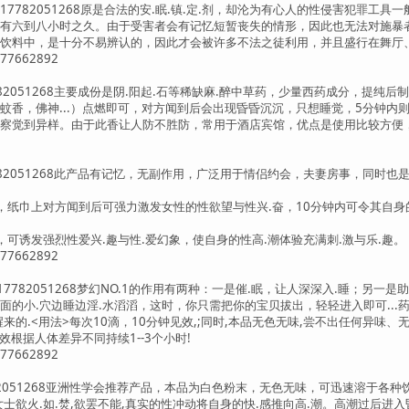
药】QQ:17782051268原是合法的安.眠.镇.定.剂，却沦为有心人的性侵害犯罪
有六到八小时之久。由于受害者会有记忆短暂丧失的情形，因此也无法对施暴者有
饮料中，是十分不易辨认的，因此才会被许多不法之徒利用，并且盛行在舞厅、
7662892
17782051268主要成份是阴.阳起.石等稀缺麻.醉中草药，少量西药成分，提
蚊香，佛神...）点燃即可，对方闻到后会出现昏昏沉沉，只想睡觉，5分钟内
察觉到异样。由于此香让人防不胜防，常用于酒店宾馆，优点是使用比较方便，
17782051268此产品有记忆，无副作用，广泛用于情侣约会，夫妻房事，同
，纸巾上对方闻到后可强力激发女性的性欲望与性兴.奋，10分钟内可令其自身
可诱发强烈性爱兴.趣与性.爱幻象，使自身的性高.潮体验充满刺.激与乐.趣。
7662892
QQ:17782051268梦幻NO.1的作用有两种：一是催.眠，让人深深入.睡；
面的小.穴边睡边淫.水滔滔，这时，你只需把你的宝贝拔出，轻轻进入即可..
来的.<用法>每次10滴，10分钟见效,;同时,本品无色无味,尝不出任何异味
效根据人体差异不同持续1--3个小时!
7662892
17782051268亚洲性学会推荐产品，本品为白色粉末，无色无味，可迅速溶于各
士欲火.如.焚,欲罢不能,真实的性冲动将自身的快.感推向高.潮。高潮过后进入昏