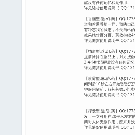
醒没有任何记忆和副作用。
详见随货使用说明书.QQ:1317
【香烟型.迷.幻.药】QQ:
道和首通香烟一样。预防自己
有种忘我的状态，不受自己的
效果绝对百分百。药效持续4
详见随货使用说明书.QQ:1317
【拍肩型.迷.幻.药】QQ:1
提前涂抹在物品上，对方接触
3-4小时!清醒后没有任何
详见随货使用说明书.QQ:1317
【喷雾型.麻.醉.药】QQ:
闻到后10秒左右开始昏昏沉
钟服用解药，解药药效3小时
详见随货使用说明书.QQ:1317
【挥发型.迷.昏.药】QQ:
发，一支可用在20平米左右的
药对人体无副作用，醒来并没
详见随货使用说明书.QQ:1317