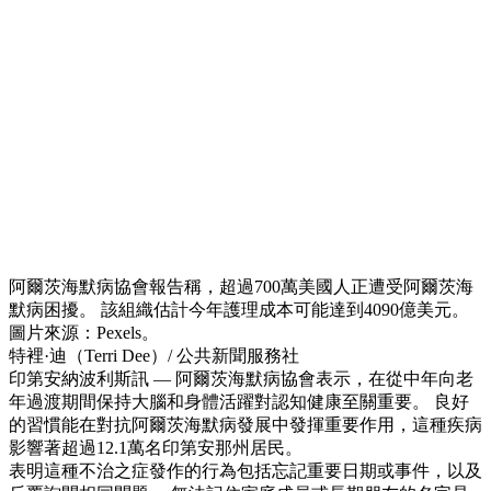
阿爾茨海默病協會報告稱，超過700萬美國人正遭受阿爾茨海
默病困擾。 該組織估計今年護理成本可能達到4090億美元。
圖片來源：Pexels。
特裡·迪（Terri Dee）/ 公共新聞服務社
印第安納波利斯訊 — 阿爾茨海默病協會表示，在從中年向老
年過渡期間保持大腦和身體活躍對認知健康至關重要。 良好
的習慣能在對抗阿爾茨海默病發展中發揮重要作用，這種疾病
影響著超過12.1萬名印第安那州居民。
表明這種不治之症發作的行為包括忘記重要日期或事件，以及