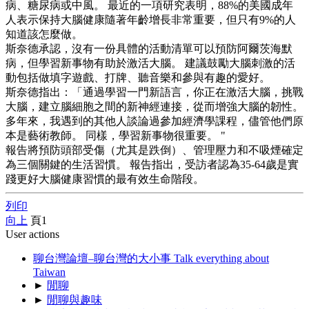
病、糖尿病或中風。 最近的一項研究表明，88%的美國成年
人表示保持大腦健康隨著年齡增長非常重要，但只有9%的人
知道該怎麼做。
斯奈德承認，沒有一份具體的活動清單可以預防阿爾茨海默
病，但學習新事物有助於激活大腦。 建議鼓勵大腦刺激的活
動包括做填字遊戲、打牌、聽音樂和參與有趣的愛好。
斯奈德指出：「通過學習一門新語言，你正在激活大腦，挑戰
大腦，建立腦細胞之間的新神經連接，從而增強大腦的韌性。
多年來，我遇到的其他人談論過參加經濟學課程，儘管他們原
本是藝術教師。 同樣，學習新事物很重要。 "
報告將預防頭部受傷（尤其是跌倒）、管理壓力和不吸煙確定
為三個關鍵的生活習慣。 報告指出，受訪者認為35-64歲是實
踐更好大腦健康習慣的最有效生命階段。
列印
向上
頁
1
User actions
聊台灣論壇–聊台灣的大小事 Talk everything about
Taiwan
►
閒聊
►
閒聊與趣味