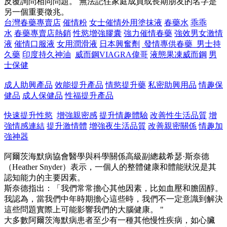
反覆詢問相同問題。 無法記住家庭成員或長期朋友的名字是
另一個重要徵兆。
台灣春藥專賣店
催情粉
女士催情外用塗抹液
春藥水
乖乖
水
春藥專賣店熱銷
性慾增強膠囊
強力催情春藥
強效男女激情
液
催情口服液
女用潤滑液
日本興奮劑
發情專供春藥 男士持
久藥
印度持久神油
威而鋼VIAGRA偉哥
液態果凍威而鋼
男
士保健
成人助興產品
效能提升產品
情慾提升藥
私密助興用品
情趣保
健品
成人保健品
性福提升產品
快速提升性慾
增強親密感
提升情趣體驗
改善性生活品質
增
強情感連結
提升激情體
增強夜生活品質
改善親密關係
情趣加
強神器
阿爾茨海默病協會醫學與科學關係高級副總裁希瑟·斯奈德
（Heather Snyder）表示，一個人的整體健康和體能狀況是其
認知能力的主要因素。
斯奈德指出：「我們常常擔心其他因素，比如血壓和膽固醇。
我認為，當我們中年時期擔心這些時，我們不一定意識到解決
這些問題實際上可能影響我們的大腦健康。 "
大多數阿爾茨海默病患者至少有一種其他慢性疾病，如心臟