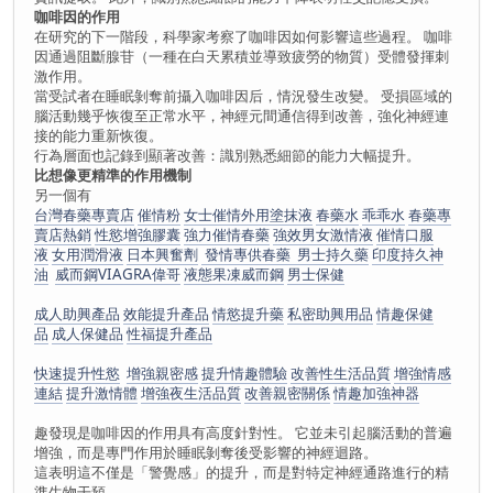
咖啡因的作用
在研究的下一階段，科學家考察了咖啡因如何影響這些過程。 咖啡
因通過阻斷腺苷（一種在白天累積並導致疲勞的物質）受體發揮刺
激作用。
當受試者在睡眠剝奪前攝入咖啡因后，情況發生改變。 受損區域的
腦活動幾乎恢復至正常水平，神經元間通信得到改善，強化神經連
接的能力重新恢復。
行為層面也記錄到顯著改善：識別熟悉細節的能力大幅提升。
比想像更精準的作用機制
另一個有
台灣春藥專賣店
催情粉
女士催情外用塗抹液
春藥水
乖乖水
春藥專
賣店熱銷
性慾增強膠囊
強力催情春藥
強效男女激情液
催情口服
液
女用潤滑液
日本興奮劑
發情專供春藥 男士持久藥
印度持久神
油
威而鋼VIAGRA偉哥
液態果凍威而鋼
男士保健
成人助興產品
效能提升產品
情慾提升藥
私密助興用品
情趣保健
品
成人保健品
性福提升產品
快速提升性慾
增強親密感
提升情趣體驗
改善性生活品質
增強情感
連結
提升激情體
增強夜生活品質
改善親密關係
情趣加強神器
趣發現是咖啡因的作用具有高度針對性。 它並未引起腦活動的普遍
增強，而是專門作用於睡眠剝奪後受影響的神經迴路。
這表明這不僅是「警覺感」的提升，而是對特定神經通路進行的精
準生物干預。