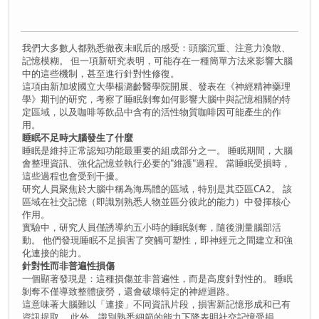
我們大多數人都熟悉徹夜未眠后的感受：頭腦沉重、注意力渙散、
記憶模糊。 但一項新研究表明，可能存在一種簡單方法來影響大腦
中的這些機制，甚至進行針對性修復。
這項由新加坡國立大學楊潞齡醫學院開展、發表在《神經精神藥理
學》期刊的研究，考察了睡眠剝奪如何影響大腦中與記憶相關的特
定區域，以及咖啡等飲品中含有的活性物質咖啡因可能產生的作
用。
睡眠不足時大腦發生了什麼
睡眠是維持正常認知功能最重要的組成部分之一。 睡眠期間，大腦
會整理資訊、強化記憶並執行必要的"維護"過程。 當睡眠受損時，
這些過程也會受到干擾。
研究人員聚焦於大腦中稱為海馬體的區域，特別是其亞區CA2。 該
區域在社交記憶（即識別熟悉人物並區分彼此的能力）中發揮核心
作用。
實驗中，研究人員僅誘導約五小時的睡眠剝奪，隨後測量腦部活
動。 他們發現睡眠不足損害了突觸可塑性，即神經元之間建立和強
化連接的能力。
針對性而非普遍性損傷
一個顯著發現是：這種損傷並非普遍性，而是高度針對性的。 睡眠
剝奪不僅導致整體疲勞，還會破壞特定的神經迴路。
這意味著大腦難以「連接」不同資訊片段，損害新記憶形成和已有
資訊提取。 此外，識別熟悉細節的能力下降表明社交記憶受損。