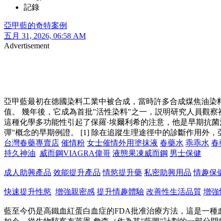
記錄
亞甲藍的奇特案例
五月 31, 2026, 06:58 AM
Advertisement
亞甲藍最初在德國染料工業中被合成，當時許多合成煤焦油染料
值。 幾年後，它成為首批"活性染料"之一，説明研究人員觀
這種化學多功能性引起了保羅·埃爾利希的注意，他是早期抗菌
彈"概念的早期例證。 [1] 除在追蹤生理途徑中的診斷作用外，
台灣春藥專賣店
催情粉
女士催情外用塗抹液
春藥水
乖乖水
春
持久神油
威而鋼VIAGRA偉哥
液態果凍威而鋼
男士保健
成人助興產品
效能提升產品
情慾提升藥
私密助興用品
情趣保
快速提升性慾
增強親密感
提升情趣體驗
改善性生活品質
增強
藍至今仍是高鐵血紅蛋白血症的FDA批准治療方法，這是一種