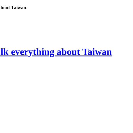
out Taiwan
.
rything about Taiwan