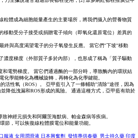
，乃至據說連甘迺迪部長都在使用，[2] 眾多網紅都在推廣亞甲
線粒體成為細胞能量產生的主要場所，將我們攝入的營養物質
的移動受分子接受或捐贈電子傾向（即氧化還原電位）差異的
最終與高度渴望電子的分子氧發生反應。 當它們"下坡"移動
了濃度梯度（外部質子多於內部），也形成了稱為「質子驅動
濃度和電勢梯度。 當它們通過酶的一部分時，導致酶內的環狀結
將電化學能轉化為機械旋轉，再轉化為化學鍵能。
活性氧（ROS）。 亞甲藍引入了一條輔助"清除"途徑，因為
並降低洩漏和ROS形成的風險。 通過這種方式，亞甲藍有助於
導致神經元損失和阿爾茨海默病、帕金森病等疾病。
分環節，可以恢復線粒體膜電位和能量功能。
口服液
女用潤滑液
日本興奮劑
發情專供春藥 男士持久藥
印度