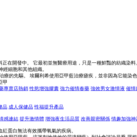
正在開發中。 它最初並無醫療用途，只是一種鮮豔的紡織染料
察神經細胞和其他組織。
治療的先驅。 埃爾利希使用亞甲藍治療瘧疾，並非因為它能染
亞甲
藥專賣店熱銷
性慾增強膠囊
強力催情春藥
強效男女激情液
催情
健品
成人保健品
性福提升產品
情感連結
提升激情體
增強夜生活品質
改善親密關係
情趣加強神
血紅蛋白無法有效攜帶氧氣的疾病。