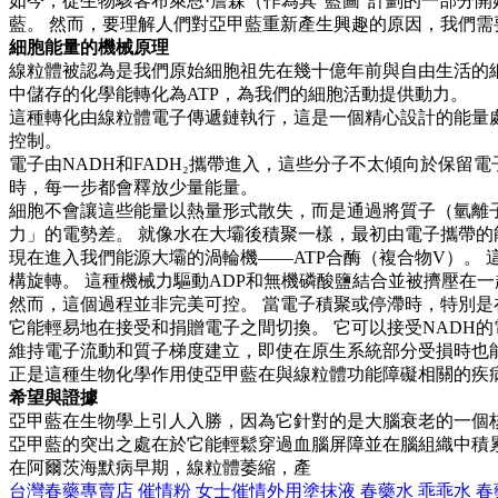
如今，從生物駭客布萊恩·詹森（作為其"藍圖"計劃的一部分開
藍。 然而，要理解人們對亞甲藍重新產生興趣的原因，我們需
細胞能量的機械原理
線粒體被認為是我們原始細胞祖先在幾十億年前與自由生活的
中儲存的化學能轉化為ATP，為我們的細胞活動提供動力。
這種轉化由線粒體電子傳遞鏈執行，這是一個精心設計的能量
控制。
電子由NADH和FADH₂攜帶進入，這些分子不太傾向於保留
時，每一步都會釋放少量能量。
細胞不會讓這些能量以熱量形式散失，而是通過將質子（氫離
力」的電勢差。 就像水在大壩後積聚一樣，最初由電子攜帶
現在進入我們能源大壩的渦輪機——ATP合酶（複合物V）。
構旋轉。 這種機械力驅動ADP和無機磷酸鹽結合並被擠壓在
然而，這個過程並非完美可控。 當電子積聚或停滯時，特別是
它能輕易地在接受和捐贈電子之間切換。 它可以接受NADH
維持電子流動和質子梯度建立，即使在原生系統部分受損時也能
正是這種生物化學作用使亞甲藍在與線粒體功能障礙相關的疾
希望與證據
亞甲藍在生物學上引人入勝，因為它針對的是大腦衰老的一個
亞甲藍的突出之處在於它能輕鬆穿過血腦屏障並在腦組織中積累
在阿爾茨海默病早期，線粒體萎縮，產
台灣春藥專賣店
催情粉
女士催情外用塗抹液
春藥水
乖乖水
春