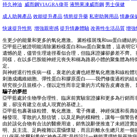
持久神油
威而鋼VIAGRA偉哥
液態果凍威而鋼
男士保健
成人助興產品
效能提升產品
情慾提升藥
私密助興用品
情趣保
快速提升性慾
增強親密感
提升情趣體驗
改善性生活品質
增強
生更少的能量和更多的氧化應激。 澱粉樣斑塊和tau蛋白纏
亞甲藍已被證明能清除澱粉樣蛋白和tau蛋白聚集體，這表明
遺憾的是，儘管生理途徑看似合理，但臨床證據卻參差不齊。 
同樣，在以多巴胺能神經元喪失和稱為路易小體的聚集體為特
定。
與神經退行性疾病一樣，衰老的皮膚也經歷氧化應激和線粒體功
刺激成纖維細胞、彈性蛋白和膠原蛋白——我們修復過程的組成
研究很少且規模小，僅以定性而非定量的方式報告皮膚改善。 
騙子的夢想
亞甲藍處於生物學合理性、臨床前實驗室證據和更多為行銷而非
束，卻沒有建立在成人現實的基礎上。
亞甲藍包裹著線粒體、氧化應激、電子傳遞、神經保護和長壽
極發現、零散的人類信號，以及足夠的模糊性，讓每一個警告
由於該化合物有合法的醫療用途，銷售說辭便推進了未經證實的
明、反主流、足夠複雜以震懾懷疑，而且距離永生總只差一個
[1] 保羅·埃爾利希的"神奇子彈"是指設計一種能選擇性殺