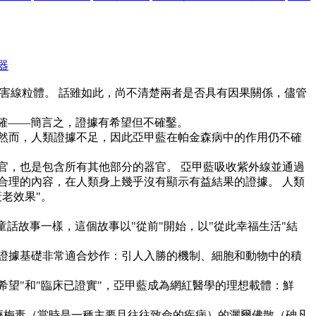
器
損害線粒體。 話雖如此，尚不清楚兩者是否具有因果關係，儘管
明確——簡言之，證據有希望但不確鑿。
然而，人類證據不足，因此亞甲藍在帕金森病中的作用仍不確
官，也是包含所有其他部分的器官。 亞甲藍吸收紫外線並通過
合理的內容，在人類身上幾乎沒有顯示有益結果的證據。 人類
老效果"。
話故事一樣，這個故事以"從前"開始，以"從此幸福生活"結
證據基礎非常適合炒作：引人入勝的機制、細胞和動物中的積
望"和"臨床已證實"，亞甲藍成為網紅醫學的理想載體：鮮
於治療梅毒（當時是一種主要且往往致命的疾病）的灑爾佛散（砷凡