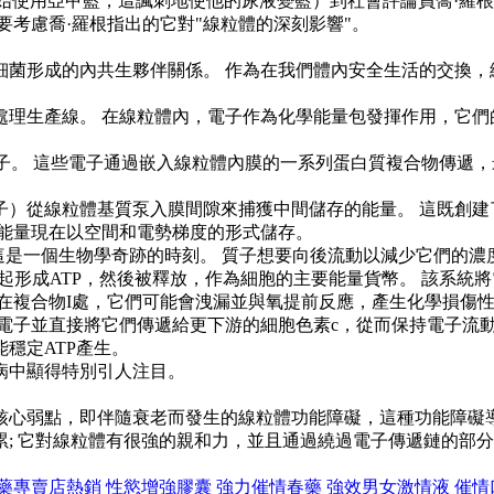
始使用亞甲藍，這諷刺地使他的尿液變藍）到社會評論員喬·羅根
要考慮喬·羅根指出的它對"線粒體的深刻影響"。
細菌形成的內共生夥伴關係。 作為在我們體內安全生活的交換，
處理生產線。 在線粒體內，電子作為化學能量包發揮作用，它們
電子。 這些電子通過嵌入線粒體內膜的一系列蛋白質複合物傳遞，
子）從線粒體基質泵入膜間隙來捕獲中間儲存的能量。 這既創建
的能量現在以空間和電勢梯度的形式儲存。
 這是一個生物學奇跡的時刻。 質子想要向後流動以減少它們的
一起形成ATP，然後被釋放，作為細胞的主要能量貨幣。 該系統
在複合物I處，它們可能會洩漏並與氧提前反應，產生化學損傷性的
的電子並直接將它們傳遞給更下游的細胞色素c，從而保持電子流動
穩定ATP產生。
病中顯得特別引人注目。
核心弱點，即伴隨衰老而發生的線粒體功能障礙，這種功能障礙
; 它對線粒體有很強的親和力，並且通過繞過電子傳遞鏈的部
藥專賣店熱銷
性慾增強膠囊
強力催情春藥
強效男女激情液
催情