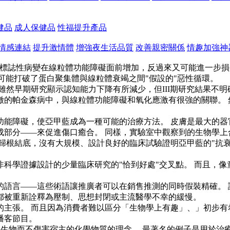
健品
成人保健品
性福提升產品
情感連結
提升激情體
增強夜生活品質
改善親密關係
情趣加強神
結的標誌性病變在線粒體功能障礙面前增加，反過來又可能進一步
它可能打破了蛋白聚集體與線粒體衰竭之間"假設的"惡性循環。
雖然早期研究顯示認知能力下降有所減少，但III期研究結果不
徵的帕金森病中，與線粒體功能障礙和氧化應激有很強的關聯。 
能障礙，使亞甲藍成為一種可能的治療方法。 皮膚是最大的器
部分——來促進傷口癒合。 同樣，實驗室中觀察到的生物學上
歸根結底，沒有大規模、設計良好的臨床試驗證明亞甲藍的"抗衰
科學證據設計的少量臨床研究的"恰到好處"交叉點。 而且，像童
的語言——這些術語讓推廣者可以在銷售推測的同時假裝精確。 
都被重新詮釋為壓制、思想封閉或主流醫學不幸的緩慢。
主張。 而且因為消費者難以區分「生物學上有趣」、」初步有希
播客節目。
死致病生物而不傷害宿主的化學物質的理念。 最著名的例子是用