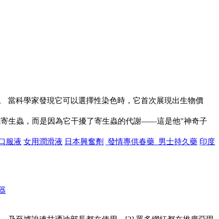
。 當科學家發現它可以選擇性染色時，它首次展現出生物價
色寄生蟲，而是因為它干擾了寄生蟲的代謝——這是他"神奇子
口服液
女用潤滑液
日本興奮劑
發情專供春藥 男士持久藥
印度
器