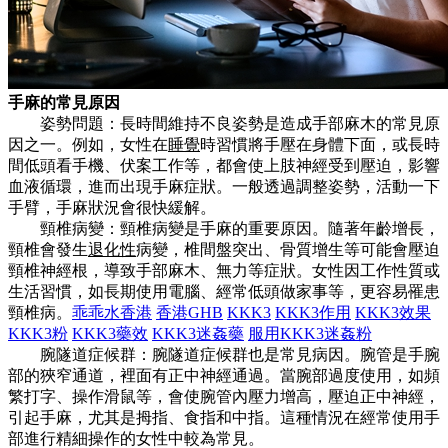
手麻的常見原因
姿勢問題：長時間維持不良姿勢是造成手部麻木的常見原
因之一。例如，女性在
睡覺
時習慣將手壓在身體下面，或長時
間低頭看手機、伏案工作等，都會使上肢神經受到壓迫，影響
血液循環，進而出現手麻症狀。一般透過調整姿勢，活動一下
手臂，手麻狀況會很快緩解。
頸椎病變：頸椎病變是手麻的重要原因。隨著年齡增長，
頸椎會發生
退化性
病變，椎間盤突出、骨質增生等可能會壓迫
頸椎神經根，導致手部麻木、無力等症狀。女性因工作性質或
生活習慣，如長期使用電腦、經常低頭做家事等，更容易罹患
頸椎病。
乖乖水香港
香港GHB
KKK3
KKK3作用
KKK3效果
KKK3粉
KKK3藥效
KKK3迷姦藥
服用KKK3迷姦粉
腕隧道症候群：腕隧道症候群也是常見病因。腕管是手腕
部的狹窄通道，裡面有正中神經通過。當腕部過度使用，如頻
繁打字、操作滑鼠等，會使腕管內壓力增高，壓迫正中神經，
引起手麻，尤其是拇指、食指和中指。這種情況在經常使用手
部進行精細操作的女性中較為常見。