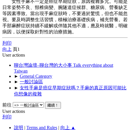
女性手麻不一定是癌症早期症狀，原因複雜多元。可能是
日常姿勢不良、頸椎病變、腕隧道症候群、糖尿病、營養缺乏
等因素導致。當出現手麻症狀時，不要過於驚慌，但也不能忽
視。要及時調整生活習慣，積極治療基礎疾病，補充營養。若
手部麻醉症狀持續不緩解或伴隨其他不適，應及時就醫，明確
病因，以便採取針對性的治療措施。
列印
向上
頁
1
User actions
聊台灣論壇–聊台灣的大小事 Talk everything about
Taiwan
►
General Category
►
一般討論區
►
女性手麻是癌症早期症狀嗎？手麻的真正原因可能比
你想像的複雜
前往
User actions
列印
說明
|
Terms and Rules
|
向上 ▲