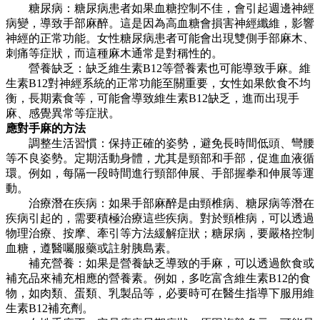
糖尿病：糖尿病患者如果血糖控制不佳，會引起週邊神經
病變，導致手部麻醉。這是因為高血糖會損害神經纖維，影響
神經的正常功能。女性糖尿病患者可能會出現雙側手部麻木、
刺痛等症狀，而這種麻木通常是對稱性的。
營養缺乏：缺乏維生素B12等營養素也可能導致手麻。維
生素B12對神經系統的正常功能至關重要，女性如果飲食不均
衡，長期素食等，可能會導致維生素B12缺乏，進而出現手
麻、感覺異常等症狀。
應對手麻的方法
調整生活習慣：保持正確的姿勢，避免長時間低頭、彎腰
等不良姿勢。定期活動身體，尤其是頸部和手部，促進血液循
環。例如，每隔一段時間進行頸部伸展、手部握拳和伸展等運
動。
治療潛在疾病：如果手部麻醉是由頸椎病、糖尿病等潛在
疾病引起的，需要積極治療這些疾病。對於頸椎病，可以透過
物理治療、按摩、牽引等方法緩解症狀；糖尿病，要嚴格控制
血糖，遵醫囑服藥或註射胰島素。
補充營養：如果是營養缺乏導致的手麻，可以透過飲食或
補充品來補充相應的營養素。例如，多吃富含維生素B12的食
物，如肉類、蛋類、乳製品等，必要時可在醫生指導下服用維
生素B12補充劑。