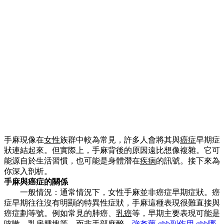
手麻現像在
女性
族群中較為常見，許多人會將其與
癌症
早期症
狀連結起來。但實際上，手麻背後的原因遠比想像複雜。它可
能源自於生活習慣，也可能是身體潛在
疾病
的訊號。接下來為
你深入剖析。
手麻與癌症的關係
一般情況：通常情況下，女性手麻並非癌症早期症狀。癌
症早期往往沒有明顯的特異性症狀，手麻這種表現很難直接與
癌症劃等號。例如常見的肺癌、
乳癌
等，早期主要表現可能是
咳嗽
、乳房腫塊等，而非手部麻醉。
強姦藥
ghb副作用
ghb哪