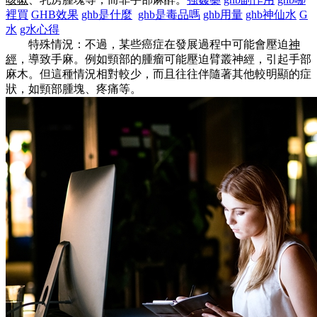
裡買
GHB效果
ghb是什麼
ghb是毒品嗎
ghb用量
ghb神仙水
G
水
g水心得
特殊情況：不過，某些癌症在發展過程中可能會壓迫
神
經
，導致手麻。例如頸部的腫瘤可能壓迫臂叢神經，引起手部
麻木。但這種情況相對較少，而且往往伴隨著其他較明顯的症
狀，如頸部腫塊、疼痛等。