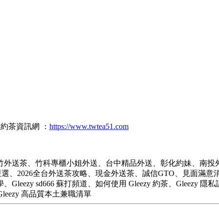
質約茶資訊網 ：
https://www.twtea51.com
竹外送茶、竹科專櫃小姐外送、台中精品外送、彰化約妹、南投
、2026全台外送茶攻略、現金外送茶、誠信GTO、見面滿意消
leezy sd666 蘇打頻道、如何使用 Gleezy 約茶、Gleezy 隱
Gleezy 高品質本土兼職清單