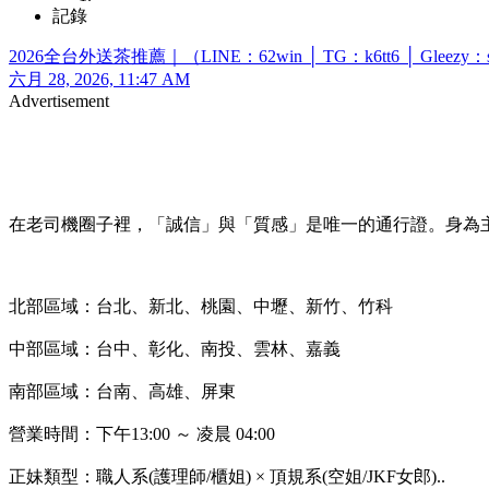
記錄
2026全台外送茶推薦｜（LINE：62win │ TG：k6tt6 │ Glee
六月 28, 2026, 11:47 AM
Advertisement
在老司機圈子裡，「誠信」與「質感」是唯一的通行證。身為主理
北部區域：台北、新北、桃園、中壢、新竹、竹科
中部區域：台中、彰化、南投、雲林、嘉義
南部區域：台南、高雄、屏東
營業時間：下午13:00 ～ 凌晨 04:00
正妹類型：職人系(護理師/櫃姐) × 頂規系(空姐/JKF女郎)..