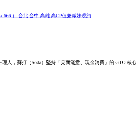
zy：sd666 ） 台北.台中.高雄 高CP值兼職妹現約
人，蘇打（Soda）堅持「見面滿意、現金消費」的 GTO 