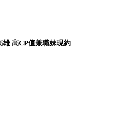
台中.高雄 高CP值兼職妹現約