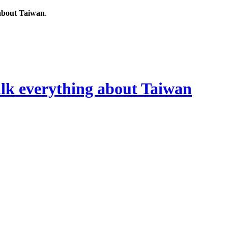
out Taiwan
.
rything about Taiwan