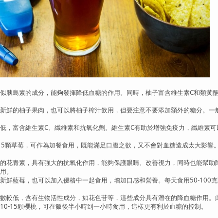
胰島素的成分，能夠發揮降低血糖的作用。同時，柚子富含維生素C和類黃酮
的柚子果肉，也可以將柚子榨汁飲用，但要注意不要添加額外的糖分。一般來說
，富含維生素C、纖維素和抗氧化劑。維生素C有助於增強免疫力，纖維素可
5顆草莓，可作為加餐食用，既能滿足口腹之欲，又不會對血糖造成太大影響
花青素，具有強大的抗氧化作用，能夠保護眼睛、改善視力，同時也能幫助降
用。
藍莓，也可以加入優格中一起食用，增加口感和營養。每天食用50-100克
較低，含有生物活性成分，如花色苷等，這些成分具有潛在的降血糖作用。此
-15顆櫻桃，可在飯後半小時到一小時食用，這樣更有利於血糖的控制。