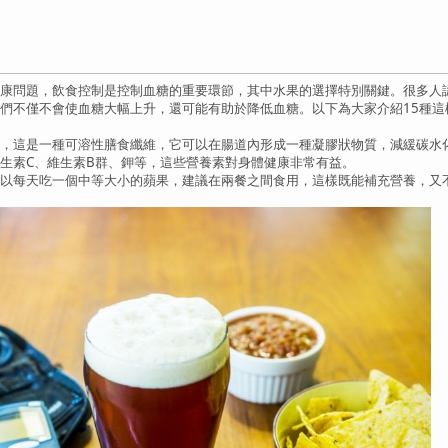
康問題，飲食控制是控制血糖的重要環節，其中水果的選擇特別關鍵。很多人
們不僅不會使血糖大幅上升，還可能有助於降低血糖。以下為大家介紹15種這
這是一種可溶性膳食纖維，它可以在腸道內形成一種凝膠狀物質，減緩碳水化
生素C、維生素B群、鉀等，這些營養素對身體健康非常有益。
每天吃一個中等大小的蘋果，建議在兩餐之間食用，這樣既能補充營養，又