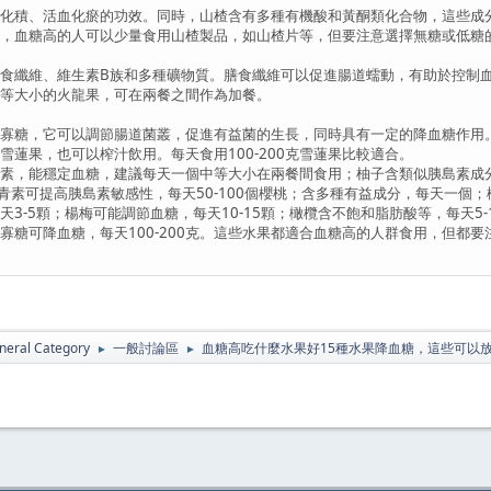
積、活血化瘀的功效。同時，山楂含有多種有機酸和黃酮類化合物，這些成
血糖高的人可以少量食用山楂製品，如山楂片等，但要注意選擇無糖或低糖的
纖維、維生素B族和多種礦物質。膳食纖維可以促進腸道蠕動，有助於控制血
大小的火龍果，可在兩餐之間作為加餐。
糖，它可以調節腸道菌叢，促進有益菌的生長，同時具有一定的降血糖作用。
果，也可以榨汁飲用。每天食用100-200克雪蓮果比較適合。
能穩定血糖，建議每天一個中等大小在兩餐間食用；柚子含類似胰島素成分可降
的花青素可提高胰島素敏感性，每天50-100個櫻桃；含多種有益成分，每天一
天3-5顆；楊梅可能調節血糖，每天10-15顆；橄欖含不飽和脂肪酸等，每天5
寡糖可降血糖，每天100-200克。這些水果都適合血糖高的人群食用，但都要
neral Category
一般討論區
血糖高吃什麼水果好15種水果降血糖，這些可以
►
►