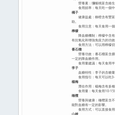
營養素：獼猴桃富含維生素
食用頻率：每天吃一個中等
橘子
健康益處：柳橙含有豐富的
助。
食用注意：每天食用一個柳
檸檬
降血糖機制：檸檬中含有大
有抗氧化和增強免疫力的功效
食用方法：可以用檸檬切片
番石榴
營養功效：番石榴富含膳食
一定的降血糖作用。
食用量建議：每天食用半個
李子
血糖特性：李子的含糖量較
食用指引：每天可以吃3-
楊梅
潛在作用：楊梅含有多種有
食用量：每天食用10-15
橄欖
營養與健康：橄欖富含不飽
能對血糖有一定的影響。
食用方式：可以直接食用新
山楂