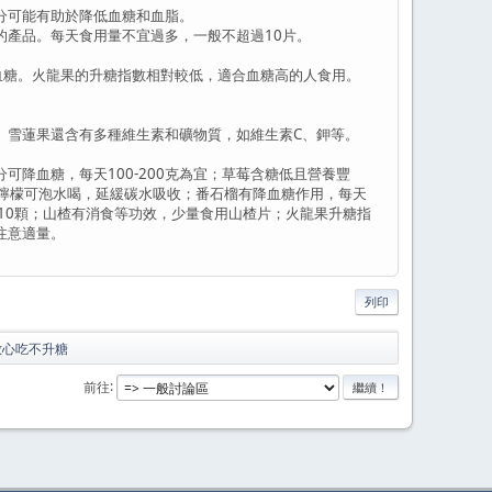
分可能有助於降低血糖和血脂。
產品。每天食用量不宜過多，一般不超過10片。
糖。火龍果的升糖指數相對較低，適合血糖高的人食用。
雪蓮果還含有多種維生素和礦物質，如維生素C、鉀等。
血糖，每天100-200克為宜；草莓含糖低且營養豐
個；檸檬可泡水喝，延緩碳水吸收；番石榴有降血糖作用，每天
-10顆；山楂有消食等功效，少量食用山楂片；火龍果升糖指
注意適量。
列印
放心吃不升糖
前往