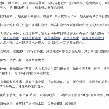
C、維生素E、鉀、鎂等營養素，同時含有豐富的膳食纖維。膳食纖維可以延
大小的獼猴桃即可，可在兩餐之間作為加餐。
維生素C、類黃酮和果膠等。維生素C具有抗氧化作用，類黃酮有助於降低膽
橙比較合適，注意不要喝柳橙汁，因為柳橙汁在製作過程中會損失部分膳食
量的有機酸，如檸檬酸等，這些有機酸可以延緩碳水化合物的消化和吸收，從
。
迷幻春藥水
、
催眠昏睡迷藥
、
春藥哪裡買
、
男用催情水
、
強效催情春藥水
泡水喝，既可以增加水分攝入，又能起到一定的降血糖作用。
纖維、維生素C、鉀等營養素。膳食纖維可以增加飽足感，減少其他食物的攝
到一個番石榴，可在飯後食用。
低，升糖指數也不高，含有多種維生素和礦物質，如維生素B族、鉀等。適量
5顆李子，可作為日常的水果選擇之一。
機酸和維生素，具有生津止渴、消食解暑的功效。研究發現，楊梅中的某些
顆楊梅為宜，可在兩餐之間食用。
和脂肪酸、維生素E和鈣、鐵等礦物質。不飽和脂肪酸有助於降低膽固醇，維
鮮橄欖，也可以用橄欖泡水喝。每天食用5-10顆橄欖。