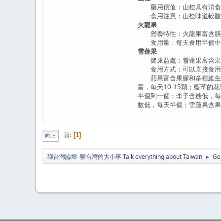
藥用價值：山楂具有消食化
食用注意：山楂味道較酸，
火龍果
營養特性：火龍果富含膳食
食用量：每天食用半個中等
雪蓮果
健康益處：雪蓮果富含果寡
食用方式：可以直接食用雪蓮
蘋果富含果膠和多種維生素，
富，每天10-15顆；藍莓
半個到一個；李子含糖低，每
數低，每天半個；雪蓮果含果
頁
1
向上
聊台灣論壇–聊台灣的大小事 Talk everything about Taiwan
Ge
►