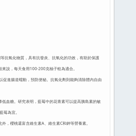
等抗氧化物質，具有抗發炎、抗氧化的功效，有助於保護
，每天食用100-200克柚子較為適合。
以促進腸道蠕動，預防便秘。抗氧化劑則能夠清除體內自由
。
低血糖。研究表明，藍莓中的花青素可以提高胰島素的敏
藍莓為宜。
外，櫻桃還富含維生素A、維生素C和鉀等營養素。