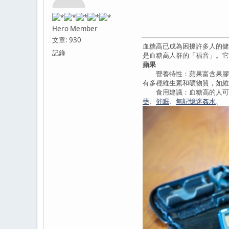
Hero Member
文章: 930
血糖高已成為困擾許多人的健
記錄
是血糖高人群的「福音」。它
蘋果
營養特性：蘋果富含果膠，
有多種維生素和礦物質，如維
食用建議：血糖高的人可以
藥
、
催眠
、
無記憶迷姦水
、