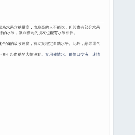
認為水果含糖量高，血糖高的人不能吃，但其實有部分水果
樣的水果，讓血糖高的朋友也能有水果相伴。
合物的吸收速度，有助於穩定血糖水平。此外，蘋果還含
不會引起血糖的大幅波動。
女用催情水
、
催情口交液
、
迷情