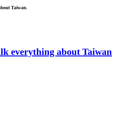
out Taiwan
.
rything about Taiwan