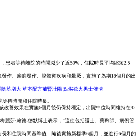
，患者等待離院的時間減少了近50%，住院時長平均縮短2.5
腦缺血發作、癲癇發作、脫髓鞘疾病和暈厥，實施了為期18個月的出
碼陰莖增大
草本配方補腎壯陽
點燃欲火男士催情
院等待時間和住院時長。
。 該改善效果在實施6個月後仍保持穩定，出院中位時間維持在92
士梅麗莎·賴德-德默博士表示，"這使包括護士、藥劑師、病例管
出院時長和住院時間基準值，隨後實施新標準6個月，並進行6個月的