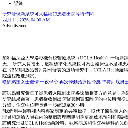
記錄
研究發現新系統可大幅縮短患者出院等待時間
四月 11, 2026, 04:00 AM
Advertisement
加利福尼亞大學洛杉磯分校醫療系統（UCLA Health）一
天。 研究人員指出，這種標準化系統也可為面臨床位不足和
在《BMJ開放品質》期刊發表的這項研究中，UCLA Heal
院流程改進測試。
喚醒慾望女士催情
一夜傾心
再次悸動治療性冷感
堅持到底男
該試點研究彙集了從患者入院到出院各環節相關方的意見，為
研究結果顯著：患者從收到出院醫囑到實際離院的中位時間從171
分鐘，住院中位時長進一步縮短至30小時。
"我們用神經科和內科專家制定的共識標準，取代了醫生個人的隨意
理員和運輸人員在內的整個護理團隊能夠更高效地預測和協調出
該研究涉及UCLA Health急診科、觀察病房和住院神經科