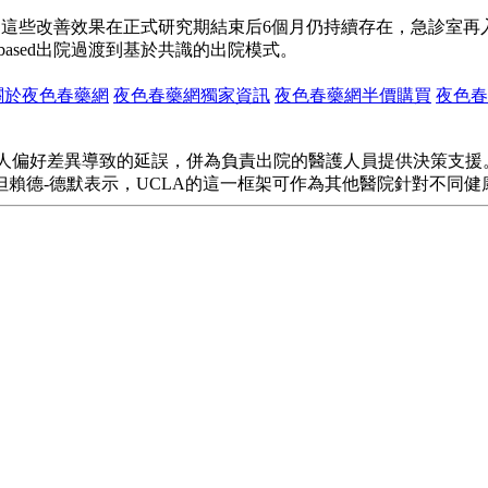
 這些改善效果在正式研究期結束后6個月仍持續存在，急診室再入
ased出院過渡到基於共識的出院模式。
關於夜色春藥網
夜色春藥網獨家資訊
夜色春藥網半價購買
夜色春
人偏好差異導致的延誤，併為負責出院的醫護人員提供決策支援。
賴德-德默表示，UCLA的這一框架可作為其他醫院針對不同健