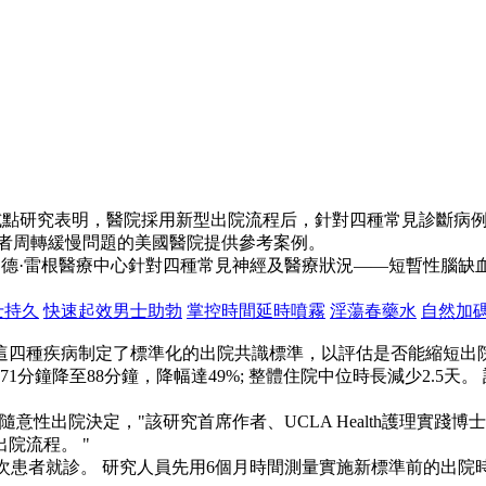
項新試點研究表明，醫院採用新型出院流程后，針對四種常見診斷病例
患者周轉緩慢問題的美國醫院提供參考案例。
th羅納德·雷根醫療中心針對四種常見神經及醫療狀況——短暫性
士持久
快速起效男士助勃
掌控時間延時噴霧
淫蕩春藥水
自然加
這四種疾病制定了標準化的出院共識標準，以評估是否能縮短出
分鐘降至88分鐘，降幅達49%; 整體住院中位時長減少2.5天
性出院決定，"該研究首席作者、UCLA Health護理實踐博
院流程。 "
的318次患者就診。 研究人員先用6個月時間測量實施新標準前的