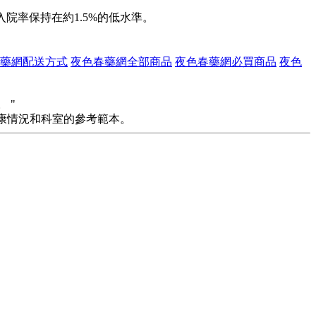
院率保持在約1.5%的低水準。
藥網配送方式
夜色春藥網全部商品
夜色春藥網必買商品
夜色
 "
康情況和科室的參考範本。