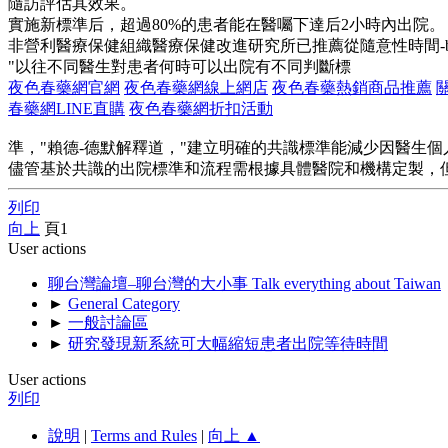
隨訪評估其效果。
實施新標準后，超過80%的患者能在醫囑下達后2小時內出院。
非營利醫療保健組織醫療保健改進研究所已推薦從隨意性時間-b
"以往不同醫生對患者何時可以出院有不同判斷標
夜色春藥網官網
夜色春藥網線上網店
夜色春藥熱銷商品推薦
春藥網LINE直購
夜色春藥網折扣活動
準，"賴德-德默解釋道，"建立明確的共識標準能減少因醫生個
儘管基於共識的出院標準和流程需根據具體醫院和機構定製，但
列印
向上
頁
1
User actions
聊台灣論壇–聊台灣的大小事 Talk everything about Taiwan
►
General Category
►
一般討論區
►
研究發現新系統可大幅縮短患者出院等待時間
User actions
列印
說明
|
Terms and Rules
|
向上 ▲