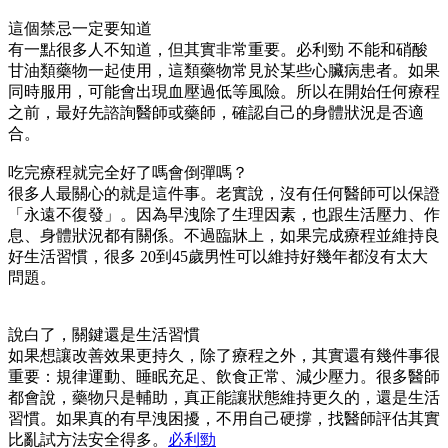
這個禁忌一定要知道
有一點很多人不知道，但其實非常重要。必利勁 不能和硝酸
甘油類藥物一起使用，這類藥物常見於某些心臟病患者。如果
同時服用，可能會出現血壓過低等風險。所以在開始任何療程
之前，最好先諮詢醫師或藥師，確認自己的身體狀況是否適
合。
吃完療程就完全好了嗎會倒彈嗎？
很多人最關心的就是這件事。老實說，沒有任何醫師可以保證
「永遠不復發」。因為早洩除了生理因素，也跟生活壓力、作
息、身體狀況都有關係。不過臨牀上，如果完成療程並維持良
好生活習慣，很多 20到45歲男性可以維持好幾年都沒有太大
問題。
說白了，關鍵還是生活習慣
如果想讓改善效果更持久，除了療程之外，其實還有幾件事很
重要：規律運動、睡眠充足、飲食正常、減少壓力。很多醫師
都會說，藥物只是輔助，真正能讓狀態維持更久的，還是生活
習慣。如果真的有早洩困擾，不用自己硬撐，找醫師評估其實
比亂試方法安全得多。
必利勁