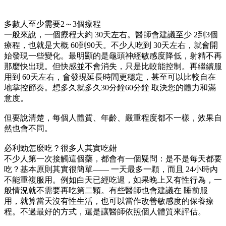
多數人至少需要2～3個療程
一般來說，一個療程大約 30天左右。醫師會建議至少 2到3個
療程，也就是大概 60到90天。不少人吃到 30天左右，就會開
始發現一些變化。最明顯的是龜頭神經敏感度降低，射精不再
那麼快出現。但快感並不會消失，只是比較能控制。再繼續服
用到 60天左右，會發現延長時間更穩定，甚至可以比較自在
地掌控節奏。想多久就多久30分鐘60分鐘 取決您的體力和滿
意度。
但要說清楚，每個人體質、年齡、嚴重程度都不一樣，效果自
然也會不同。
必利勁怎麼吃？很多人其實吃錯
不少人第一次接觸這個藥，都會有一個疑問：是不是每天都要
吃？基本原則其實很簡單—— 一天最多一顆，而且 24小時內
不能重複服用。例如白天已經吃過，如果晚上又有性行為，一
般情況就不需要再吃第二顆。有些醫師也會建議在 睡前服
用，就算當天沒有性生活，也可以當作改善敏感度的保養療
程。不過最好的方式，還是讓醫師依照個人體質來評估。