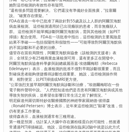
她對這些檢測的有效性存有疑問。
"還有很多問題需要解決。 它們還沒有準備好全面推廣，"拉塞爾
說。 "確實存在懷疑。"
FDA在過去一年中已批准了兩款針對55歲及以上人群的阿爾茨海默
病血液檢測。 這些檢測適用於已出現癥狀的患者，而非無癥狀人
群。 這些檢測不能單獨診斷阿爾茨海默病，需與其他檢測（如PET
掃描）配合使用。 FDA在一項批准中指出，這些檢測的主要風險是
結果不準確——包括假陽性和假陰性——"可能導致對阿爾茨海默病
的不當診斷和不必要的治療。 "
儘管存在當前局限性，阿爾茨海默病協會（該檢測的支援者）表
示，全球至少有25種商業血液檢測可用，還有更多正在開發中。
阿爾茨海默病協會科學參與副總裁麗蓓嘉·埃德爾梅耶（Rebecca
Edelmayer）表示，血液檢測的批准不僅對早期診斷很重要，而且
對確保患者能夠便捷獲得診斷也很重要。 她說，這些檢測操作簡
單、相對便宜，比PET掃描或MRI更方便。
"公眾強烈支援早期阿爾茨海默病診斷和治療，"埃德爾梅耶在一份
電子郵件聲明中說。 "人們想知道他們是否患有阿爾茨海默病或其他
導致失智的疾病，並希望在影響日常生活之前了解情況。"
明尼蘇達州羅切斯特妙佑醫療國際的神經學家羅納德·彼得森
（Ronald Petersen）博士表示，近年來這些檢測已"顯著"改進，但
仍有更多工作要做。
彼得森表示，血液檢測通常有三種用途。
第一種是預測，估計某人大腦中存在澱粉樣蛋白的可能性，然後通
常通過PET掃描確認。 他說，這些檢測在臨床試驗中就是以此方式