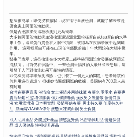
想法很簡單：即使沒有癥狀，現在進行血液檢測，就能了解未來是
否會患上阿爾茨海默病。
但是否應該接受這種檢測則更為複雜。
大多數阿爾茨海默病血液檢測通過測量澱粉樣蛋白或tau蛋白的水準
來工作，這些蛋白質會在大腦中積聚，被認為在疾病發展中起關鍵
作用。 這兩種蛋白可能在出現任何癥狀前幾十年就開始在大腦中聚
集。
醫生們表示，這些檢測在多大程度上能準確預測誰會發展成阿爾茨
海默病，目前仍在爭論中。 一些檢測呈陽性的人最終並未患病，這
引發了人們對檢測結果可靠性的懷疑。
即使檢測能準確預測風險，也引發了一個更大的問題：患者應該如
何利用這些資訊？ 根據妙佑醫療國際的數據，美國約有700萬人患
有阿爾
台灣春藥專賣店
催情粉
女士催情外用塗抹液
春藥水
乖乖水
春藥專
賣店熱銷
性慾增強膠囊
強力催情春藥
強效男女激情液
催情口服
液
女用潤滑液
日本興奮劑
發情專供春藥 男士持久藥
印度持久神
油
威而鋼VIAGRA偉哥
液態果凍威而鋼
男士保健
成人助興產品
效能提升產品
情慾提升藥
私密助興用品
情趣保健
品
成人保健品
性福提升產品
快速提升性慾
增強親密感
提升情趣體驗
改善性生活品質
增強情感