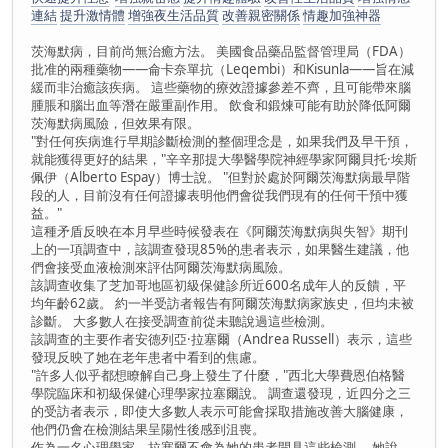
連結
提升激情體
增強夜生活品質
改善親密關係
情趣加強神器
茨海默病，目前尚無治癒方法。 美國食品藥品監督管理局（FDA）
批准的兩種藥物——侖卡奈單抗（Leqembi）和Kisunla——旨在減
緩而非治癒該疾病。 這些藥物的療效證據參差不齊，且可能帶來腦
腫脹和腦出血等潛在嚴重副作用。 飲食和鍛煉可能有助於降低阿爾
茨海默病風險，但效果有限。
"對任何疾病進行早期診斷檢測的整個理念是，如果我們及早干預，
就能獲得更好的結果，"辛辛那提大學醫學院神經學家阿爾貝托·埃斯
佩伊（Alberto Espay）博士說。 "但對於處於阿爾茨海默病最早階
段的人，目前沒有任何證據表明他們會從我們現有的任何干預中獲
益。"
這種矛盾反映在本月早些時候發表在《阿爾茨海默病與失智》期刊
上的一項調查中，該調查發現85%的患者表示，如果醫生建議，他
們會接受血液檢測來評估阿爾茨海默病風險。
該調查收集了芝加哥地區初級保健診所近600名成年人的反饋，平
均年齡62歲。 約一半受訪者報告有阿爾茨海默病家族史，但均未被
診斷。 大多數人在接受調查前從未聽說過這些檢測。
該調查的主要作者安德列亞·拉塞爾（Andrea Russell）表示，這些
發現反映了她在老年患者中看到的焦慮。
"許多人似乎都想瞭解自己身上發生了什麼，"西北大學費恩伯格醫
學院臨床和初級保健心理學家拉塞爾說。 調查還發現，近四分之三
的受訪者表示，即使大多數人表示可能會採取措施改善大腦健康，
他們仍會在檢測結果呈陽性後感到沮喪。
作為一名心理學家，拉塞爾不會為她的患者開具這些檢測。 她說，