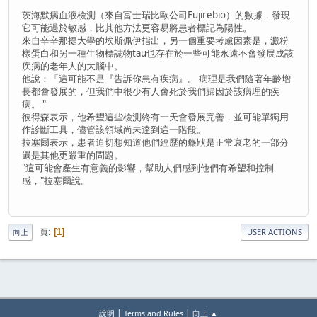
茨海默病血液檢測（來自富士瑞比歐公司Fujirebio）的數據，發現
它可能過於敏感，比其他方法更容易將患者標記為陽性。
來自辛辛那提大學的埃斯佩伊指出，另一個重要考慮因素是，澱粉
樣蛋白和另一種生物標誌物tau也存在於一些可能永遠不會發展成該
疾病的老年人的大腦中。
他說：「這可能不是『告訴你患有疾病』。 病理是我們隨著年齡增
長都會發展的，但我們中很少有人會死於我們歸因於該病理的疾
病。 "
彼得森表示，他希望這些檢測終有一天會發展完善，並可能單獨用
作診斷工具，儘管該領域尚未達到這一階段。
拉塞爾表示，患者迫切想知道他們經歷的癥狀是正常衰老的一部分
還是其他更嚴重的問題。
"這可能會產生有意義的影響，幫助人們感到他們有希望和控制
感，"拉塞爾說。
頁
1
向上
USER ACTIONS
|
|
說明
Terms and Rules
向上 ▲