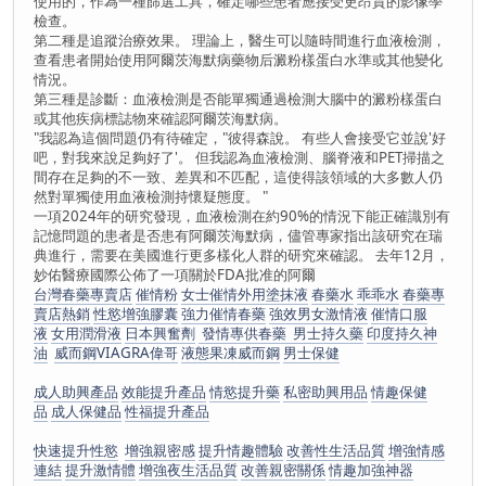
使用的，作為一種篩選工具，確定哪些患者應接受更昂貴的影像學
檢查。
第二種是追蹤治療效果。 理論上，醫生可以隨時間進行血液檢測，
查看患者開始使用阿爾茨海默病藥物后澱粉樣蛋白水準或其他變化
情況。
第三種是診斷：血液檢測是否能單獨通過檢測大腦中的澱粉樣蛋白
或其他疾病標誌物來確認阿爾茨海默病。
"我認為這個問題仍有待確定，"彼得森說。 有些人會接受它並說'好
吧，對我來說足夠好了'。 但我認為血液檢測、腦脊液和PET掃描之
間存在足夠的不一致、差異和不匹配，這使得該領域的大多數人仍
然對單獨使用血液檢測持懷疑態度。 "
一項2024年的研究發現，血液檢測在約90%的情況下能正確識別有
記憶問題的患者是否患有阿爾茨海默病，儘管專家指出該研究在瑞
典進行，需要在美國進行更多樣化人群的研究來確認。 去年12月，
妙佑醫療國際公佈了一項關於FDA批准的阿爾
台灣春藥專賣店
催情粉
女士催情外用塗抹液
春藥水
乖乖水
春藥專
賣店熱銷
性慾增強膠囊
強力催情春藥
強效男女激情液
催情口服
液
女用潤滑液
日本興奮劑
發情專供春藥 男士持久藥
印度持久神
油
威而鋼VIAGRA偉哥
液態果凍威而鋼
男士保健
成人助興產品
效能提升產品
情慾提升藥
私密助興用品
情趣保健
品
成人保健品
性福提升產品
快速提升性慾
增強親密感
提升情趣體驗
改善性生活品質
增強情感
連結
提升激情體
增強夜生活品質
改善親密關係
情趣加強神器