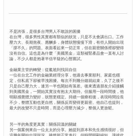
不是誇張，是很多台灣男人不敢說的困擾
在台灣，很多男性其實都有類似的狀況，只是不太會講出口。工作
壓力大、長期熬夜、應酬多，身體狀態慢慢下滑，有些人開始出現
「撐不久」的問題。表面看起來一切正常，但在親密關係裡卻變得
沒有自信。這也是為什麼「美國黑金」這類補腎產品會一直有人討
論，不少人都是抱著半信半疑的心態嘗試。
金融業主管的轉變：從尷尬到找回自信
一位在台北工作的金融業經理分享，他過去事業順利、家庭也穩
定，但私底下卻被早洩困擾。每次不到幾分鐘就結束，久了之後不
只是自己壓力大，連另一半也開始有落差。後來透過朋友介紹接觸
到美國黑金，一開始其實沒有抱太大期待。但服用一段時間後，他
明顯感覺體力變好，狀態更穩定。持續一個療程後，表現時間拉長
不少，整體互動也更自然，關係反而變得更親密。他自己也提到，
最大的改變不只是時間，而是心理壓力減少，整個人更放鬆。
另一半的角度更真實：關係回溫的關鍵
另一個案例來自一位太太的分享。她提到原本和先生感情很好，但
這幾年開始出現狀況，雖然能正常進行，但時間明顯縮短，讓彼此