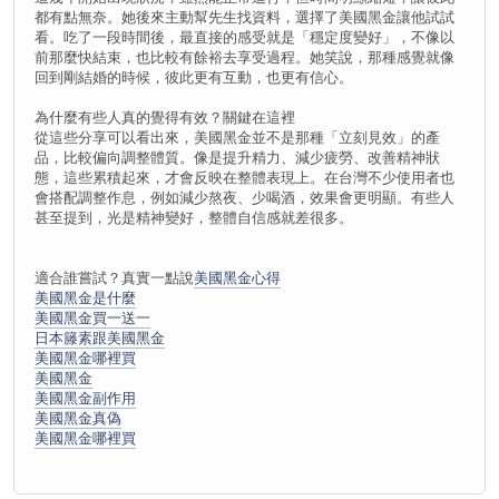
都有點無奈。她後來主動幫先生找資料，選擇了美國黑金讓他試試
看。吃了一段時間後，最直接的感受就是「穩定度變好」，不像以
前那麼快結束，也比較有餘裕去享受過程。她笑說，那種感覺就像
回到剛結婚的時候，彼此更有互動，也更有信心。
為什麼有些人真的覺得有效？關鍵在這裡
從這些分享可以看出來，美國黑金並不是那種「立刻見效」的產
品，比較偏向調整體質。像是提升精力、減少疲勞、改善精神狀
態，這些累積起來，才會反映在整體表現上。在台灣不少使用者也
會搭配調整作息，例如減少熬夜、少喝酒，效果會更明顯。有些人
甚至提到，光是精神變好，整體自信感就差很多。
適合誰嘗試？真實一點說
美國黑金心得
美國黑金是什麼
美國黑金買一送一
日本籐素跟美國黑金
美國黑金哪裡買
美國黑金
美國黑金副作用
美國黑金真偽
美國黑金哪裡買